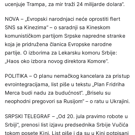
ucenjuje Trampa, za mir traži 24 milijarde dolara“.
NOVA – „Evropski narodnjaci neće oprostiti flert
SNS sa Kinezima“ – o saradnji sa Kineskom
komunističkom partijom Srpske napredne stranke
koja je pridružena članica Evropske narodne
partije. O izborima za Lekarsku komoru Srbije:
„Haos oko izbora novog direktora Komore“.
POLITIKA – O planu nemačkog kancelara za pristup
evrointegracijama, list piše u tekstu „Plan Fridriha
Merca budi nadu za budućnost“. „Briselu su
neophodni pregovori sa Rusijom“ – o ratu u Ukrajini.
SRPSKI TELEGRAF – „Od 20. jula pravimo robote u
Srbiji“, prenosi list izjavu predsednika Srbije Vučića
tokom posete Kini. List piše i da su u Kini potpisani