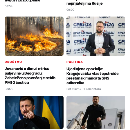
neprijateljima Rusije
08:54
09:00
DRUŠTVO
POLITIKA
Jovanović o dimu i mirisu
Ujedinjena opozicija:
paljevine u Beogradu:
Kragujevačka vlast opstruiše
Zabeleženo povećanje nekih
prestanak mandata SNS
PM10 čestica
odbornika
08:58
Pet 19:25
1 komentara