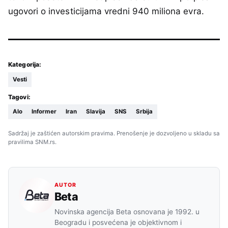
ugovori o investicijama vredni 940 miliona evra.
Kategorija:
Vesti
Tagovi:
Alo
Informer
Iran
Slavija
SNS
Srbija
Sadržaj je zaštićen autorskim pravima. Prenošenje je dozvoljeno u skladu sa
pravilima SNM.rs.
AUTOR
Beta
Novinska agencija Beta osnovana je 1992. u
Beogradu i posvećena je objektivnom i