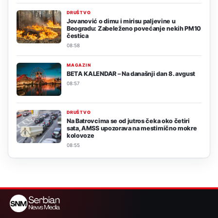
DRUŠTVO
Jovanović o dimu i mirisu paljevine u
Beogradu: Zabeleženo povećanje nekih PM10
čestica
08:58
MAGAZIN
BETA KALENDAR – Na današnji dan 8. avgust
08:57
DRUŠTVO
Na Batrovcima se od jutros čeka oko četiri
sata, AMSS upozorava na mestimično mokre
kolovoze
08:55