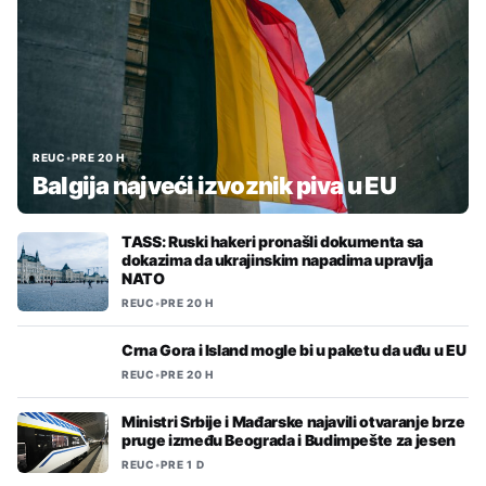
REUC
•
PRE 20 H
Balgija najveći izvoznik piva u EU
TASS: Ruski hakeri pronašli dokumenta sa
dokazima da ukrajinskim napadima upravlja
NATO
REUC
•
PRE 20 H
Crna Gora i Island mogle bi u paketu da uđu u EU
REUC
•
PRE 20 H
Ministri Srbije i Mađarske najavili otvaranje brze
pruge između Beograda i Budimpešte za jesen
REUC
•
PRE 1 D