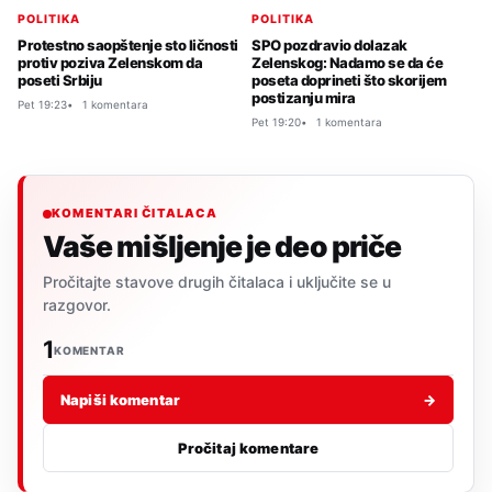
POLITIKA
POLITIKA
Protestno saopštenje sto ličnosti
SPO pozdravio dolazak
protiv poziva Zelenskom da
Zelenskog: Nadamo se da će
poseti Srbiju
poseta doprineti što skorijem
postizanju mira
Pet 19:23
1 komentara
Pet 19:20
1 komentara
KOMENTARI ČITALACA
Vaše mišljenje je deo priče
Pročitajte stavove drugih čitalaca i uključite se u
razgovor.
1
KOMENTAR
Napiši komentar
→
Pročitaj komentare