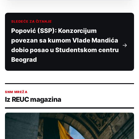
SLEDEĆE ZA ČITANJE
Popović (SSP): Konzorcijum
povezan sa kumom Vlade Mandića
dobio posao u Studentskom centru
Beograd
SNM MREŽA
Iz REUC magazina