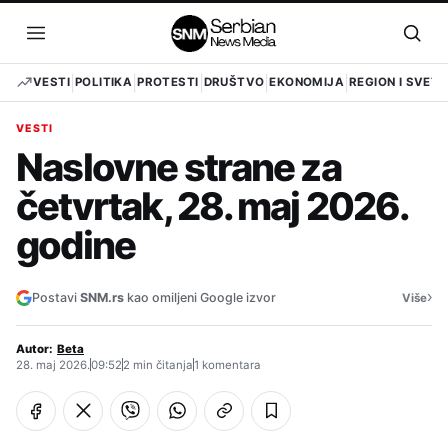
Pređi
na
Otvori
Otvo
sadržaj
meni
pret
VESTI
POLITIKA
PROTESTI
DRUŠTVO
EKONOMIJA
REGION I SVET
VESTI
Naslovne strane za
četvrtak, 28. maj 2026.
godine
›
Postavi
SNM.rs
kao omiljeni Google izvor
Više
Autor:
Beta
28. maj 2026.
09:52
2 min čitanja
1 komentara