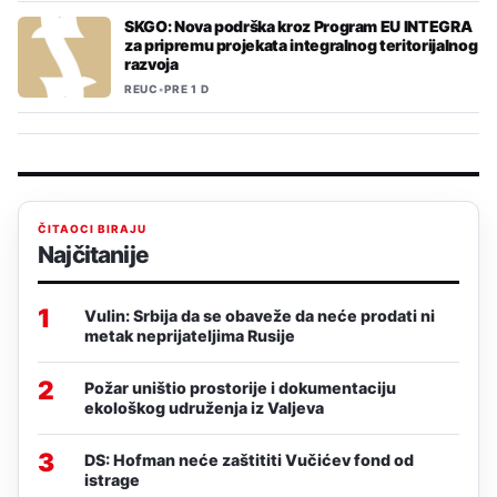
SKGO: Nova podrška kroz Program EU INTEGRA
za pripremu projekata integralnog teritorijalnog
razvoja
REUC
•
PRE 1 D
ČITAOCI BIRAJU
Najčitanije
1
Vulin: Srbija da se obaveže da neće prodati ni
metak neprijateljima Rusije
2
Požar uništio prostorije i dokumentaciju
ekološkog udruženja iz Valjeva
3
DS: Hofman neće zaštititi Vučićev fond od
istrage