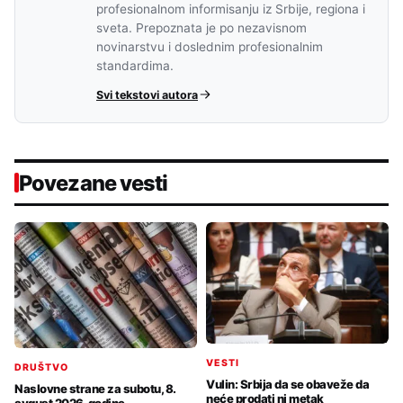
profesionalnom informisanju iz Srbije, regiona i
sveta. Prepoznata je po nezavisnom
novinarstvu i doslednim profesionalnim
standardima.
Svi tekstovi autora
Povezane vesti
VESTI
DRUŠTVO
Vulin: Srbija da se obaveže da
Naslovne strane za subotu, 8.
neće prodati ni metak
avgust 2026. godine