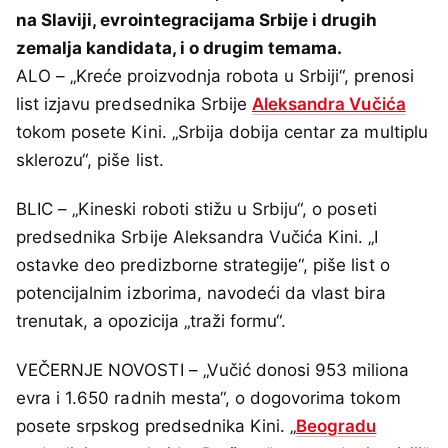
na Slaviji, evrointegracijama Srbije i drugih
zemalja kandidata, i o drugim temama.
ALO – „Kreće proizvodnja robota u Srbiji“, prenosi
list izjavu predsednika Srbije
Aleksandra Vučića
tokom posete Kini. „Srbija dobija centar za multiplu
sklerozu“, piše list.
BLIC – „Kineski roboti stižu u Srbiju“, o poseti
predsednika Srbije Aleksandra Vučića Kini. „I
ostavke deo predizborne strategije“, piše list o
potencijalnim izborima, navodeći da vlast bira
trenutak, a opozicija „traži formu“.
VEČERNJE NOVOSTI – „Vučić donosi 953 miliona
evra i 1.650 radnih mesta“, o dogovorima tokom
posete srpskog predsednika Kini. „
Beogradu