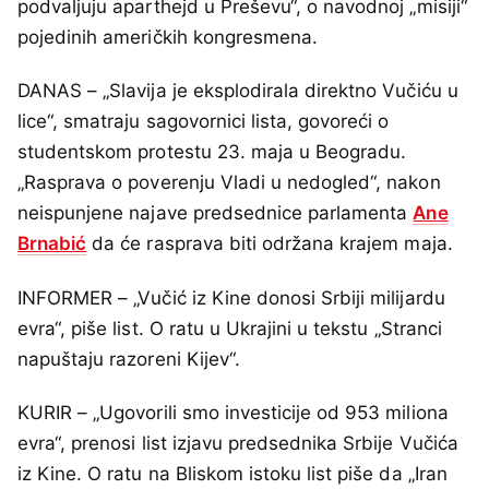
podvaljuju aparthejd u Preševu“, o navodnoj „misiji“
pojedinih američkih kongresmena.
DANAS – „Slavija je eksplodirala direktno Vučiću u
lice“, smatraju sagovornici lista, govoreći o
studentskom protestu 23. maja u Beogradu.
„Rasprava o poverenju Vladi u nedogled“, nakon
neispunjene najave predsednice parlamenta
Ane
Brnabić
da će rasprava biti održana krajem maja.
INFORMER – „Vučić iz Kine donosi Srbiji milijardu
evra“, piše list. O ratu u Ukrajini u tekstu „Stranci
napuštaju razoreni Kijev“.
KURIR – „Ugovorili smo investicije od 953 miliona
evra“, prenosi list izjavu predsednika Srbije Vučića
iz Kine. O ratu na Bliskom istoku list piše da „Iran