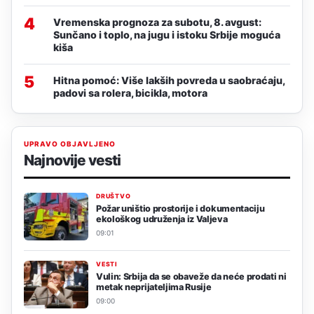
4
Vremenska prognoza za subotu, 8. avgust:
Sunčano i toplo, na jugu i istoku Srbije moguća
kiša
5
Hitna pomoć: Više lakših povreda u saobraćaju,
padovi sa rolera, bicikla, motora
UPRAVO OBJAVLJENO
Najnovije vesti
DRUŠTVO
Požar uništio prostorije i dokumentaciju
ekološkog udruženja iz Valjeva
09:01
VESTI
Vulin: Srbija da se obaveže da neće prodati ni
metak neprijateljima Rusije
09:00