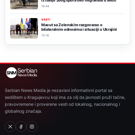
iz Italije zbog spora oko migranata u Seuti
16:44
VESTI
Macut sa Zelenskim razgovarao o
bilateralnim odnosima i situaciji u Ukrajini
15:18
Serbian News Media je nezavisni informativni portal sa
sedištem u Kragujevcu koji ima za cilj da javnosti pruži tačne,
pravovremene i proverene vesti od lokalnog, nacionalnog i
globalnog značaja.