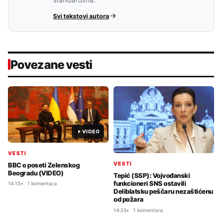
Svi tekstovi autora
Povezane vesti
VIDEO
VESTI
VESTI
BBC o poseti Zelenskog
Beogradu (VIDEO)
Tepić (SSP): Vojvođanski
funkcioneri SNS ostavili
14:13
1 komentara
Deliblatsku peščaru nezaštićenu
od požara
14:23
1 komentara