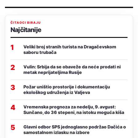
ČITAOCI BIRAJU
Najčitanije
1
Veliki broj stranih turista na Dragačevskom
saboru trubača
2
Vulin: Srbija da se obaveže da neće prodati ni
metak neprijateljima Rusije
3
Požar uništio prostorije i dokumentaciju
ekološkog udruženja iz Valjeva
4
Vremenska prognoza za nedelju, 9. avgust:
Sunčano, do 36 stepeni, na istoku moguća kiša
5
Glavni odbor SPS jednoglasno podržao Dačića o
samostalnom izlasku na izbore