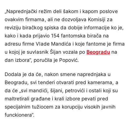
„Naprednjački režim deli šakom i kapom poslove
ovakvim firmama, ali ne dozvoljava Komisiji za
reviziju biračkog spiska da dobije informacije ko je,
kako i kada prijavio 154 fantomska birača na
adresu firme Vlade Mandića i koje fantome je firma
u kojoj je suvlasnik Šijan vozala po
Beogradu
na
dan izbora“, poručila je Popović.
Dodala je da će, nakon smene naprednjaka u
Beogradu, svi tenderi otvarati pred kamerama, a
da će „svi mandići, šijani, petrovići i ostali koji su
maltretirali građane i krali izbore pevati pred
specijalnim tužiocem za korupciju visokih javnih
funckionera“.