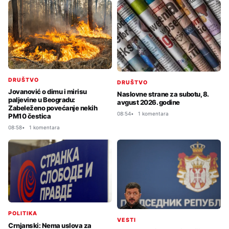
DRUŠTVO
DRUŠTVO
Jovanović o dimu i mirisu
Naslovne strane za subotu, 8.
paljevine u Beogradu:
avgust 2026. godine
Zabeleženo povećanje nekih
08:54
1 komentara
PM10 čestica
08:58
1 komentara
POLITIKA
VESTI
Crnjanski: Nema uslova za