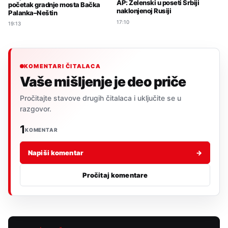
AP: Zelenski u poseti Srbiji
početak gradnje mosta Bačka
naklonjenoj Rusiji
Palanka–Neštin
17:10
19:13
KOMENTARI ČITALACA
Vaše mišljenje je deo priče
Pročitajte stavove drugih čitalaca i uključite se u
razgovor.
1
KOMENTAR
Napiši komentar
→
Pročitaj komentare