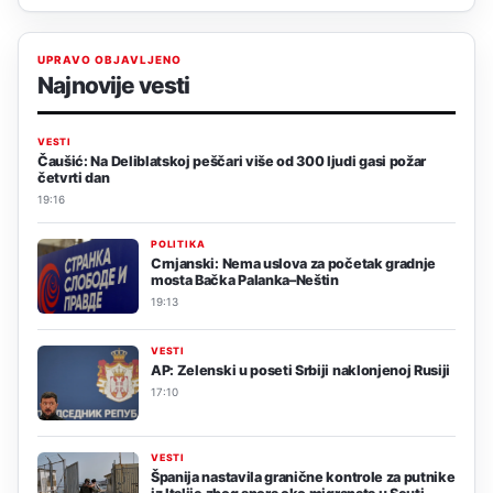
UPRAVO OBJAVLJENO
Najnovije vesti
VESTI
Čaušić: Na Deliblatskoj peščari više od 300 ljudi gasi požar
četvrti dan
19:16
POLITIKA
Crnjanski: Nema uslova za početak gradnje
mosta Bačka Palanka–Neštin
19:13
VESTI
AP: Zelenski u poseti Srbiji naklonjenoj Rusiji
17:10
VESTI
Španija nastavila granične kontrole za putnike