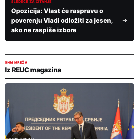
SLEDEĆE ZA ČITANJE
Opozicija: Vlast će raspravu o
poverenju Vladi odložiti za jesen,
ako ne raspiše izbore
SNM MREŽA
Iz REUC magazina
REUC
•
PRE 4 H