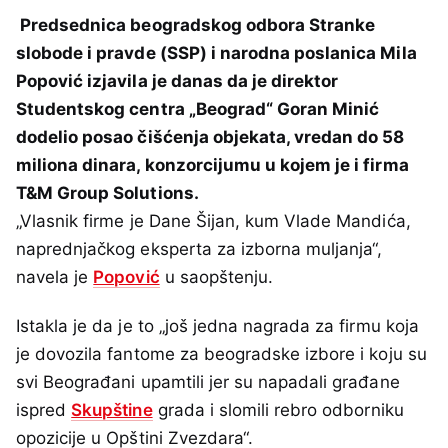
Predsednica beogradskog odbora Stranke
slobode i pravde (SSP) i narodna poslanica Mila
Popović izjavila je danas da je direktor
Studentskog centra „Beograd“ Goran Minić
dodelio posao čišćenja objekata, vredan do 58
miliona dinara, konzorcijumu u kojem je i firma
T&M Group Solutions.
„Vlasnik firme je Dane Šijan, kum Vlade Mandića,
naprednjačkog eksperta za izborna muljanja“,
navela je
Popović
u saopštenju.
Istakla je da je to „još jedna nagrada za firmu koja
je dovozila fantome za beogradske izbore i koju su
svi Beograđani upamtili jer su napadali građane
ispred
Skupštine
grada i slomili rebro odborniku
opozicije u Opštini Zvezdara“.