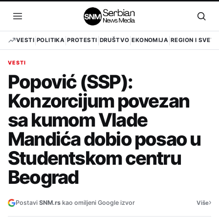
Pređi
na
Otvori
Otvo
sadržaj
meni
pret
VESTI
POLITIKA
PROTESTI
DRUŠTVO
EKONOMIJA
REGION I SVET
VESTI
Popović (SSP):
Konzorcijum povezan
sa kumom Vlade
Mandića dobio posao u
Studentskom centru
Beograd
›
Postavi
SNM.rs
kao omiljeni Google izvor
Više