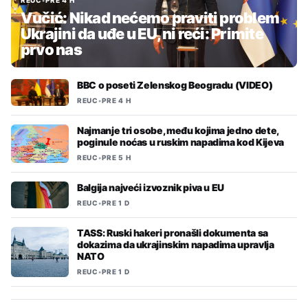
Vučić: Nikad nećemo praviti problem
Ukrajini da uđe u EU, ni reći: Primite
prvo nas
BBC o poseti Zelenskog Beogradu (VIDEO)
REUC
•
PRE 4 H
Najmanje tri osobe, među kojima jedno dete,
poginule noćas u ruskim napadima kod Kijeva
REUC
•
PRE 5 H
Balgija najveći izvoznik piva u EU
REUC
•
PRE 1 D
TASS: Ruski hakeri pronašli dokumenta sa
dokazima da ukrajinskim napadima upravlja
NATO
REUC
•
PRE 1 D