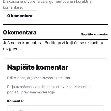
Diskusija je otvorena za argumentovane i korektne
komentare.
0 komentara
0 komentara
Napišite komentar
Još nema komentara. Budite prvi koji će se uključiti u
razgovor.
Napišite komentar
Pišite jasno, argumentovano i korektno.
Polja označena zvezdicom su obavezna. Komentari
podležu pravilima moderacije.
Komentar