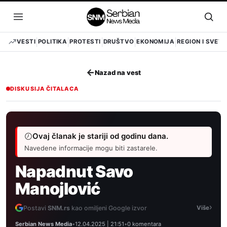
Pređi
na
Otvori
Otvo
sadržaj
meni
pret
VESTI
POLITIKA
PROTESTI
DRUŠTVO
EKONOMIJA
REGION I SVET
←
Nazad na vest
DISKUSIJA ČITALACA
Ovaj članak je stariji od godinu dana.
Navedene informacije mogu biti zastarele.
Napadnut Savo
Manojlović
›
Postavi
SNM.rs
kao omiljeni Google izvor
Više
Serbian News Media
•
12.04.2025 | 21:51
•
0 komentara