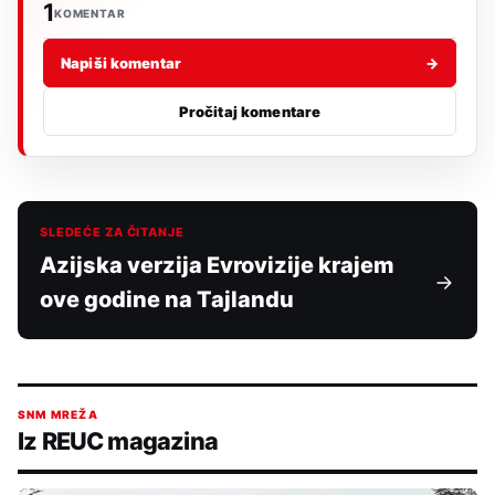
1
KOMENTAR
Napiši komentar
→
Pročitaj komentare
SLEDEĆE ZA ČITANJE
Azijska verzija Evrovizije krajem
ove godine na Tajlandu
SNM MREŽA
Iz REUC magazina