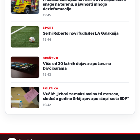
snage na terenu, u javnosti mnogo
dezinformacija
19:45
SPORT
Serhi Roberto novi fudbaler LA Galaksija
19:44
DRUŠTVO
Više od 30 lažnih dojava o požaru na
Divčibarama
19:43
POLITIKA
Vučić: „Izbori za maksimalno tri meseca,
sledeće godine Srbija prva po stopi rasta BDP“
19:42