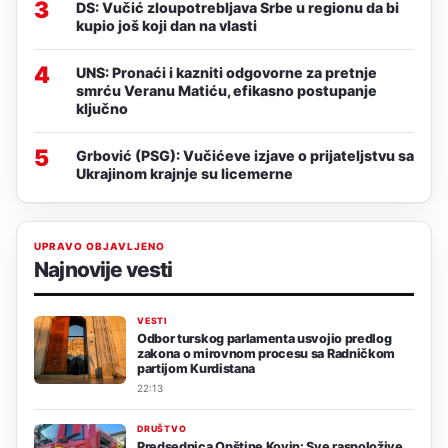
3
DS: Vučić zloupotrebljava Srbe u regionu da bi
kupio još koji dan na vlasti
4
UNS: Pronaći i kazniti odgovorne za pretnje
smrću Veranu Matiću, efikasno postupanje
ključno
5
Grbović (PSG): Vučićeve izjave o prijateljstvu sa
Ukrajinom krajnje su licemerne
UPRAVO OBJAVLJENO
Najnovije vesti
VESTI
Odbor turskog parlamenta usvojio predlog
zakona o mirovnom procesu sa Radničkom
partijom Kurdistana
22:13
DRUŠTVO
Predsednica Opštine Kovin: Sve raspoložive