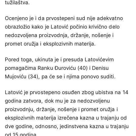
tužilaštva.
Ocenjeno je i da prvostepeni sud nije adekvatno
obrazložio kako je Latović počinio krivično delo
nedozvoljena proizvodnja, držanje, nošenje i
promet oružja i eksplozivnih materija.
Pored toga, ukinuta je i presuda Latovićevim
pomagačima Ranku Đuroviću (40) i Denisu
Mujoviću (34), pa će se i njima ponovo suditi.
Latović je prvostepeno osuđen zbog ubistva na 14
godina zatvora, dok mu je za nedozvoljenu
proizvodnju, držanje, nošenje i promet oružja i
eksplozivnih materija izrečena kazna u trajanju od
dve godine, odnosno, jedinstvena kazna u trajanju
od 15 godina.