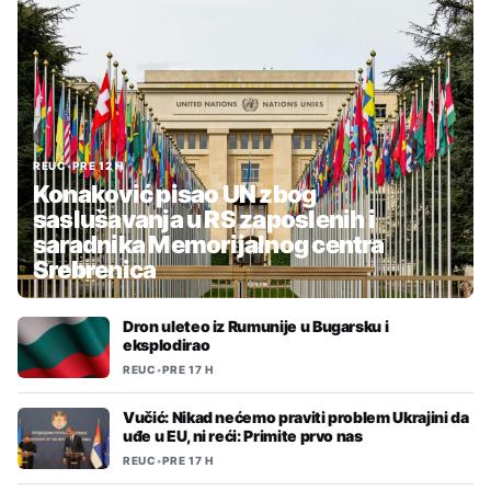
REUC
•
PRE 12 H
Konaković pisao UN zbog
saslušavanja u RS zaposlenih i
saradnika Memorijalnog centra
Srebrenica
Dron uleteo iz Rumunije u Bugarsku i
eksplodirao
REUC
•
PRE 17 H
Vučić: Nikad nećemo praviti problem Ukrajini da
uđe u EU, ni reći: Primite prvo nas
REUC
•
PRE 17 H