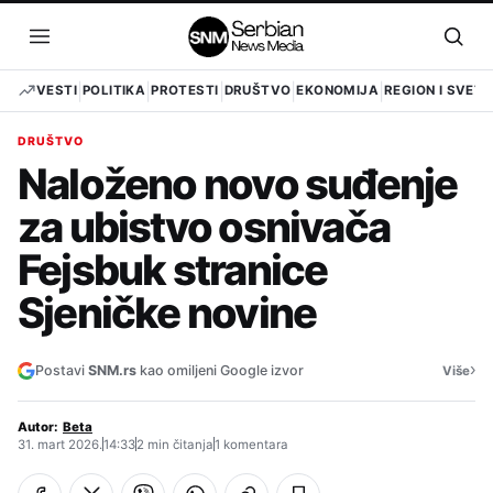
Pređi
na
Otvori
Otvo
sadržaj
meni
pret
VESTI
POLITIKA
PROTESTI
DRUŠTVO
EKONOMIJA
REGION I SVET
DRUŠTVO
Naloženo novo suđenje
za ubistvo osnivača
Fejsbuk stranice
Sjeničke novine
›
Postavi
SNM.rs
kao omiljeni Google izvor
Više
Autor:
Beta
31. mart 2026.
14:33
2 min čitanja
1 komentara