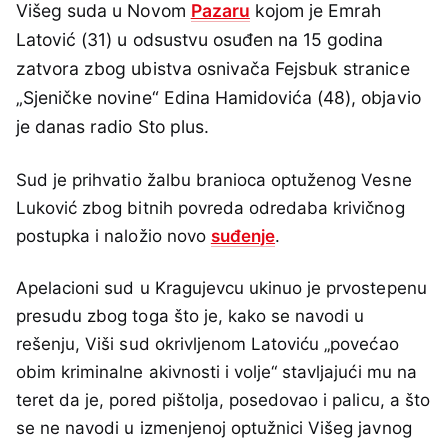
Višeg suda u Novom
Pazaru
kojom je Emrah
Latović (31) u odsustvu osuđen na 15 godina
zatvora zbog ubistva osnivača Fejsbuk stranice
„Sjeničke novine“ Edina Hamidovića (48), objavio
je danas radio Sto plus.
Sud je prihvatio žalbu branioca optuženog Vesne
Luković zbog bitnih povreda odredaba krivičnog
postupka i naložio novo
suđenje
.
Apelacioni sud u Kragujevcu ukinuo je prvostepenu
presudu zbog toga što je, kako se navodi u
rešenju, Viši sud okrivljenom Latoviću „povećao
obim kriminalne akivnosti i volje“ stavljajući mu na
teret da je, pored pištolja, posedovao i palicu, a što
se ne navodi u izmenjenoj optužnici Višeg javnog