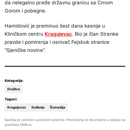
da nelegalno pređe državnu granicu sa Crnom
Gorom i pobegne.
Hamidović je preminuo šest dana kasnije u
Kliničkom centru
Kragujevac
. Bio je član Stranke
pravde i pomirenja i osnivač Fejsbuk stranice
“Sjeničke novine”.
Kategorija:
Društvo
Tagovi:
Kragujevac
Suđenje
Šumadija
Sadržaj je zaštićen autorskim pravima. Prenošenje je dozvoljeno u skladu sa
pravilima SNM.rs.