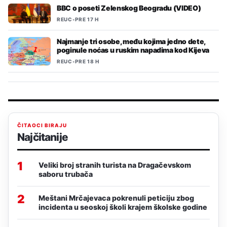
BBC o poseti Zelenskog Beogradu (VIDEO)
REUC
•
PRE 17 H
Najmanje tri osobe, među kojima jedno dete,
poginule noćas u ruskim napadima kod Kijeva
REUC
•
PRE 18 H
ČITAOCI BIRAJU
Najčitanije
1
Veliki broj stranih turista na Dragačevskom
saboru trubača
2
Meštani Mrčajevaca pokrenuli peticiju zbog
incidenta u seoskoj školi krajem školske godine