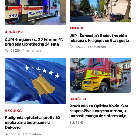
SERVIS
DRUŠTVO
JKP „Šumadija“: Radovi na više
ZUM Kragujevac: 33 terena i 45
lokacija u Kragujevcu 6. avgusta
pregleda u prethodna 24 sata
Čet 12:22
1 komentara
Pet 09:28
1 komentara
DRUŠTVO
Predsednica Opštine Kovin: Sve
raspoložive snage na terenu, u
HRONIKA
javnosti mnogo dezinformacija
Podignuta optužnica protiv 20
osoba za ratne zločine u
Sub 19:45
Đakovici
Čet 18:13
1 komentara