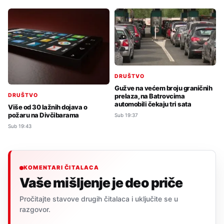
DRUŠTVO
Gužve na većem broju graničnih
prelaza, na Batrovcima
DRUŠTVO
automobili čekaju tri sata
Više od 30 lažnih dojava o
požaru na Divčibarama
Sub 19:37
Sub 19:43
KOMENTARI ČITALACA
Vaše mišljenje je deo priče
Pročitajte stavove drugih čitalaca i uključite se u
razgovor.