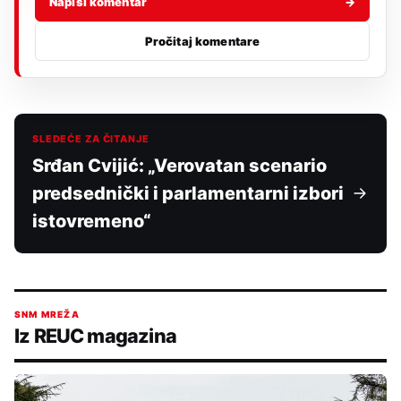
Napiši komentar
→
Pročitaj komentare
SLEDEĆE ZA ČITANJE
Srđan Cvijić: „Verovatan scenario
predsednički i parlamentarni izbori
istovremeno“
SNM MREŽA
Iz REUC magazina