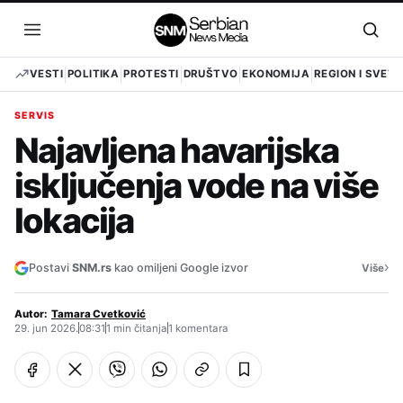
Pređi
na
Otvori
Otvo
sadržaj
meni
pret
VESTI
POLITIKA
PROTESTI
DRUŠTVO
EKONOMIJA
REGION I SVET
SERVIS
Najavljena havarijska
isključenja vode na više
lokacija
›
Postavi
SNM.rs
kao omiljeni Google izvor
Više
Autor:
Tamara Cvetković
29. jun 2026.
08:31
1 min čitanja
1 komentara