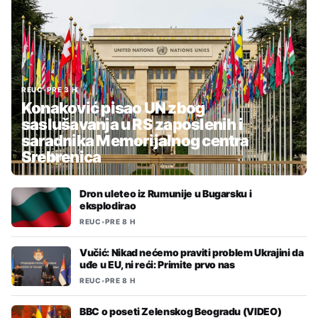
REUC
•
PRE 3 H
Konaković pisao UN zbog
saslušavanja u RS zaposlenih i
saradnika Memorijalnog centra
Srebrenica
Dron uleteo iz Rumunije u Bugarsku i
eksplodirao
REUC
•
PRE 8 H
Vučić: Nikad nećemo praviti problem Ukrajini da
uđe u EU, ni reći: Primite prvo nas
REUC
•
PRE 8 H
BBC o poseti Zelenskog Beogradu (VIDEO)