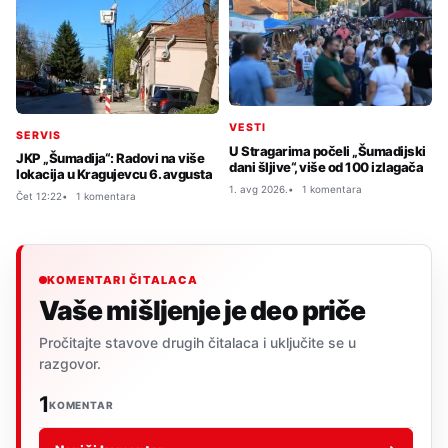
VESTI
SERVIS
U Stragarima počeli „Šumadijski
JKP „Šumadija“: Radovi na više
dani šljive“, više od 100 izlagača
lokacija u Kragujevcu 6. avgusta
1. avg 2026.
1 komentara
Čet 12:22
1 komentara
KOMENTARI ČITALACA
Vaše mišljenje je deo priče
Pročitajte stavove drugih čitalaca i uključite se u
razgovor.
1
KOMENTAR