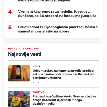
ekološkog udruženja iz Valjeva
4
Vremenska prognoza za nedelju, 9. avgust:
Sunčano, do 36 stepeni, na istoku moguća kiša
5
Glavni odbor SPS jednoglasno podržao Dačića o
samostalnom izlasku na izbore
UPRAVO OBJAVLJENO
Najnovije vesti
VESTI
Odbor turskog parlamenta usvojio predlog
zakona o mirovnom procesu sa Radničkom
partijom Kurdistana
22:13
DRUŠTVO
Predsednica Opštine Kovin: Sve raspoložive
snage na terenu, u javnosti mnogo
dezinformacija