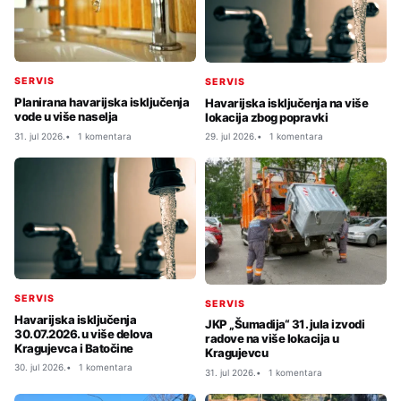
SERVIS
SERVIS
Planirana havarijska isključenja
Havarijska isključenja na više
vode u više naselja
lokacija zbog popravki
31. jul 2026.
1 komentara
29. jul 2026.
1 komentara
SERVIS
SERVIS
Havarijska isključenja
JKP „Šumadija“ 31. jula izvodi
30.07.2026. u više delova
radove na više lokacija u
Kragujevca i Batočine
Kragujevcu
30. jul 2026.
1 komentara
31. jul 2026.
1 komentara