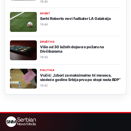
19:45
SPORT
Serhi Roberto novi fudbaler LA Galaksija
19:44
DRUŠTVO
Više od 30 lažnih dojava o požaru na
Divčibarama
19:43
POLITIKA
Vučić: „Izbori za maksimalno tri meseca,
sledeće godine Srbija prva po stopi rasta BDP“
19:42