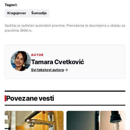
Tagovi:
Kragujevac
Šumadija
Sadržaj je zaštićen autorskim pravima. Prenošenje je dozvoljeno u skladu sa
pravilima SNM.rs.
AUTOR
Tamara Cvetković
Svi tekstovi autora
Povezane vesti