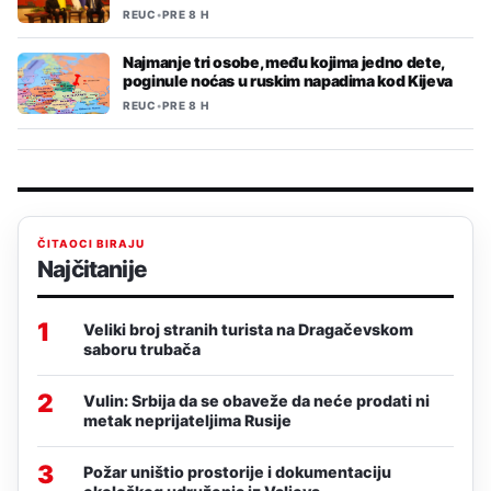
REUC
•
PRE 8 H
Najmanje tri osobe, među kojima jedno dete,
poginule noćas u ruskim napadima kod Kijeva
REUC
•
PRE 8 H
ČITAOCI BIRAJU
Najčitanije
1
Veliki broj stranih turista na Dragačevskom
saboru trubača
2
Vulin: Srbija da se obaveže da neće prodati ni
metak neprijateljima Rusije
3
Požar uništio prostorije i dokumentaciju