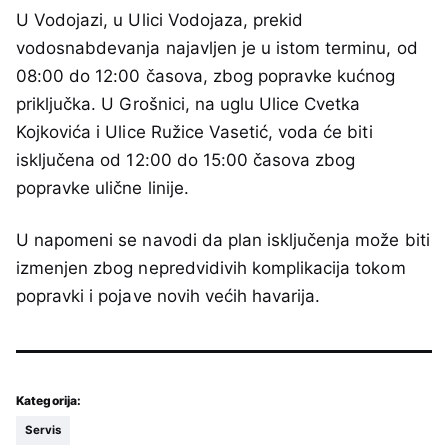
U Vodojazi, u Ulici Vodojaza, prekid
vodosnabdevanja najavljen je u istom terminu, od
08:00 do 12:00 časova, zbog popravke kućnog
priključka. U Grošnici, na uglu Ulice Cvetka
Kojkovića i Ulice Ružice Vasetić, voda će biti
isključena od 12:00 do 15:00 časova zbog
popravke ulične linije.
U napomeni se navodi da plan isključenja može biti
izmenjen zbog nepredvidivih komplikacija tokom
popravki i pojave novih većih havarija.
Kategorija:
Servis