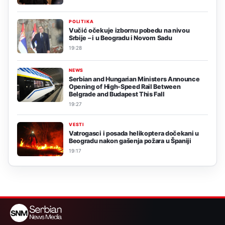
POLITIKA
Vučić očekuje izbornu pobedu na nivou
Srbije – i u Beogradu i Novom Sadu
19:28
NEWS
Serbian and Hungarian Ministers Announce
Opening of High-Speed Rail Between
Belgrade and Budapest This Fall
19:27
VESTI
Vatrogasci i posada helikoptera dočekani u
Beogradu nakon gašenja požara u Španiji
19:17