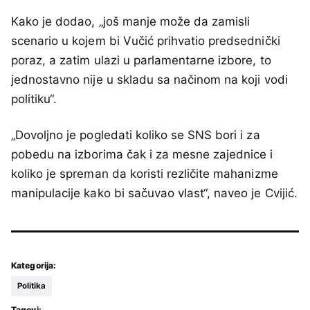
Kako je dodao, „još manje može da zamisli
scenario u kojem bi Vučić prihvatio predsednički
poraz, a zatim ulazi u parlamentarne izbore, to
jednostavno nije u skladu sa načinom na koji vodi
politiku“.
„Dovoljno je pogledati koliko se SNS bori i za
pobedu na izborima čak i za mesne zajednice i
koliko je spreman da koristi rezličite mahanizme
manipulacije kako bi sačuvao vlast“, naveo je Cvijić.
Kategorija:
Politika
Tagovi: