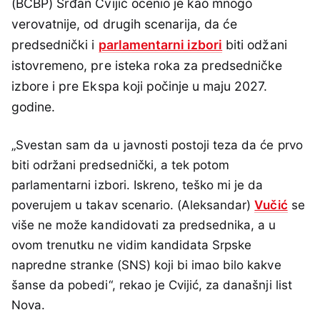
(BCBP) Srđan Cvijić ocenio je kao mnogo
verovatnije, od drugih scenarija, da će
predsednički i
parlamentarni izbori
biti odžani
istovremeno, pre isteka roka za predsedničke
izbore i pre Ekspa koji počinje u maju 2027.
godine.
„Svestan sam da u javnosti postoji teza da će prvo
biti održani predsednički, a tek potom
parlamentarni izbori. Iskreno, teško mi je da
poverujem u takav scenario. (Aleksandar)
Vučić
se
više ne može kandidovati za predsednika, a u
ovom trenutku ne vidim kandidata Srpske
napredne stranke (SNS) koji bi imao bilo kakve
šanse da pobedi“, rekao je Cvijić, za današnji list
Nova.