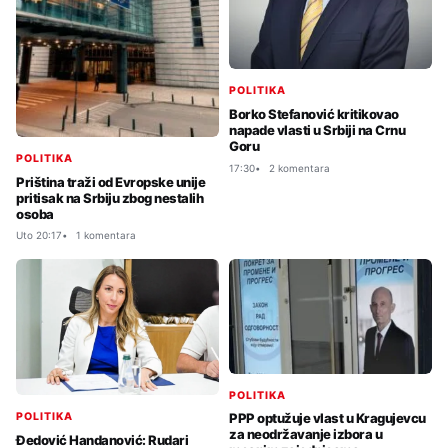
POLITIKA
Borko Stefanović kritikovao
napade vlasti u Srbiji na Crnu
Goru
POLITIKA
17:30
2 komentara
Priština traži od Evropske unije
pritisak na Srbiju zbog nestalih
osoba
Uto 20:17
1 komentara
POLITIKA
POLITIKA
PPP optužuje vlast u Kragujevcu
za neodržavanje izbora u
Đedović Handanović: Rudari