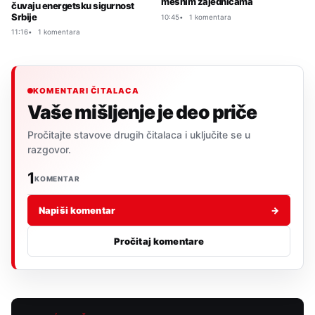
mesnim zajednicama
čuvaju energetsku sigurnost
Srbije
10:45
1 komentara
11:16
1 komentara
KOMENTARI ČITALACA
Vaše mišljenje je deo priče
Pročitajte stavove drugih čitalaca i uključite se u
razgovor.
1
KOMENTAR
Napiši komentar
→
Pročitaj komentare