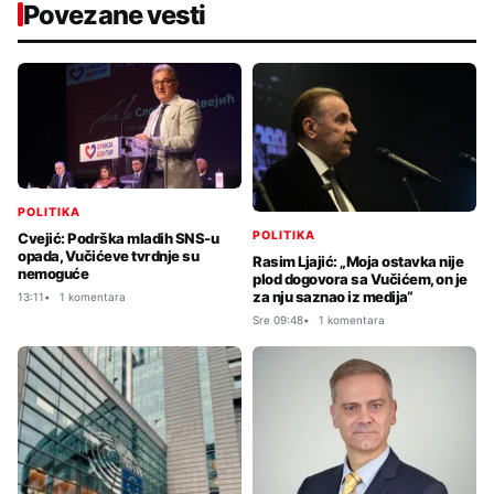
Povezane vesti
POLITIKA
POLITIKA
Cvejić: Podrška mladih SNS-u
opada, Vučićeve tvrdnje su
Rasim Ljajić: „Moja ostavka nije
nemoguće
plod dogovora sa Vučićem, on je
za nju saznao iz medija“
13:11
1 komentara
Sre 09:48
1 komentara