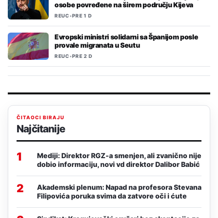
osobe povređene na širem području Kijeva
REUC
•
PRE 1 D
Evropski ministri solidarni sa Španijom posle
provale migranata u Seutu
REUC
•
PRE 2 D
ČITAOCI BIRAJU
Najčitanije
1
Mediji: Direktor RGZ-a smenjen, ali zvanično nije
dobio informaciju, novi vd direktor Dalibor Babić
2
Akademski plenum: Napad na profesora Stevana
Filipovića poruka svima da zatvore oči i ćute