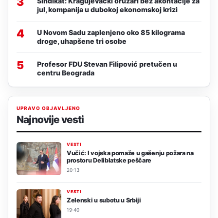
3
Sindikat: Kragujevački oružari bez akontacije za
jul, kompanija u dubokoj ekonomskoj krizi
4
U Novom Sadu zaplenjeno oko 85 kilograma
droge, uhapšene tri osobe
5
Profesor FDU Stevan Filipović pretučen u
centru Beograda
UPRAVO OBJAVLJENO
Najnovije vesti
VESTI
Vučić: I vojska pomaže u gašenju požara na
prostoru Deliblatske peščare
20:13
VESTI
Zelenski u subotu u Srbiji
19:40