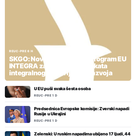
REUC
•
PRE 6 H
SKGO: Nova podrška kroz Program EU
INTEGRA za pripremu projekata
integralnog teritorijalnog razvoja
U EU puši svaka šesta osoba
REUC
•
PRE 1 D
Predsednica Evropske komisije: Zverski napadi
Rusije u Ukrajini
REUC
•
PRE 1 D
Zelenski: U ruskim napadima ubijeno 17 ljudi, 44