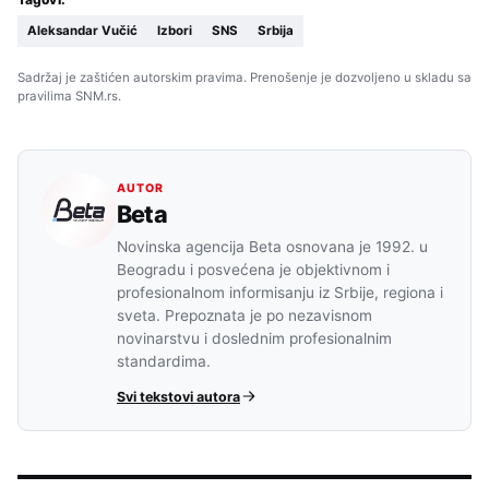
Aleksandar Vučić
Izbori
SNS
Srbija
Sadržaj je zaštićen autorskim pravima. Prenošenje je dozvoljeno u skladu sa
pravilima SNM.rs.
AUTOR
Beta
Novinska agencija Beta osnovana je 1992. u
Beogradu i posvećena je objektivnom i
profesionalnom informisanju iz Srbije, regiona i
sveta. Prepoznata je po nezavisnom
novinarstvu i doslednim profesionalnim
standardima.
Svi tekstovi autora