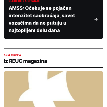
SLEDEĆE ZA ČITANJE
AMSS: Očekuje se pojačan
intenzitet saobraćaja, savet
vozaćima da ne putuju u
najtoplijem delu dana
SNM MREŽA
Iz REUC magazina