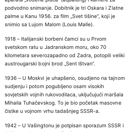
podvodno snimanje. Dobitnik je tri Oskara i Zlatne
palme u Kanu 1956. za film „Svet tišine“, koji je
snimio sa Lujom Malom (Louis Malle).
1918 – Italijanski borbeni čamci su u Prvom
svetskom ratu u Jadranskom moru, oko 70
kilometara severozapadno od Zadra, potopili veliki
austrougarski bojni brod „Sent Ištvan“.
1936 – U Moskvi je uhapšeno, osudjeno na tajnom
sudjenju i potom pogubljeno osam visokih
sovjetskih vojnih rukovodilaca, uključujući maršala
Mihaila Tuhačevskog. To je bio početak masovne
čistke u vojnom vrhu tadašnjeg SSSR-a.
1942 – U Vašingtonu je potpisan sporazum SSSR i