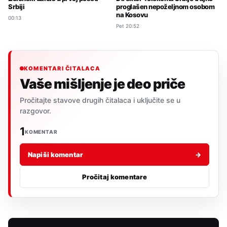
Srbiji
proglašen nepoželjnom osobom
na Kosovu
00:13
Pet 20:52
KOMENTARI ČITALACA
Vaše mišljenje je deo priče
Pročitajte stavove drugih čitalaca i uključite se u
razgovor.
1
KOMENTAR
Napiši komentar
→
Pročitaj komentare