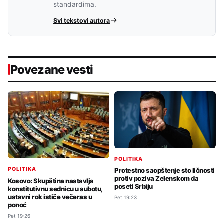
standardima.
Svi tekstovi autora
Povezane vesti
POLITIKA
POLITIKA
Protestno saopštenje sto ličnosti
protiv poziva Zelenskom da
Kosovo: Skupština nastavlja
poseti Srbiju
konstitutivnu sednicu u subotu,
ustavni rok ističe večeras u
Pet 19:23
ponoć
Pet 19:26