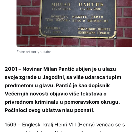
Foto: prt.scr youtube
2001 – Novinar Milan Pantić ubijen je u ulazu
svoje zgrade u Jagodini, sa više udaraca tupim
predmetom u glavu. Pantić je kao dopisnik
Večernjih novosti objavio više tekstova o
privrednom kriminalu u pomoravskom okrugu.
Počinioci ovog ubistva nisu poznati.
1509 – Engleski kralj Henri VIII (Henry) venčao se s