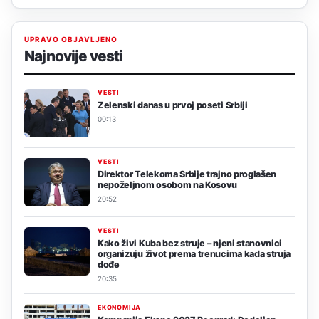
UPRAVO OBJAVLJENO
Najnovije vesti
VESTI
Zelenski danas u prvoj poseti Srbiji
00:13
VESTI
Direktor Telekoma Srbije trajno proglašen
nepoželjnom osobom na Kosovu
20:52
VESTI
Kako živi Kuba bez struje – njeni stanovnici
organizuju život prema trenucima kada struja
dođe
20:35
EKONOMIJA