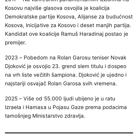
Kosovu najviše glasova osvojila je koalicija
Demokratske partije Kosova, Alijanse za budućnost
Kosova, Inicijative za Kosovo i deset manjih partija.
Kandidat ove koalicije Ramuš Haradinaj postao je
premijer.
2023 – Pobedom na Rolan Garosu teniser Novak
Djoković je osvojio 23. grend slem titulu i dospeo
na vrh liste večitih šampiona. Djoković je ujedno i
najstariji osvajač Rolan Garosa svih vremena.
2025 – Više od 55.000 ljudi ubijeno je u ratu
Izraela i Hamasa u Pojasu Gaze prema podacima
tamošnjeg Ministarstvo zdravlja.