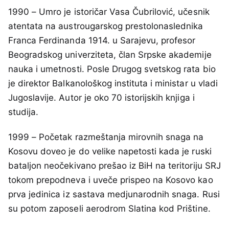
1990 – Umro je istoričar Vasa Čubrilović, učesnik
atentata na austrougarskog prestolonaslednika
Franca Ferdinanda 1914. u Sarajevu, profesor
Beogradskog univerziteta, član Srpske akademije
nauka i umetnosti. Posle Drugog svetskog rata bio
je direktor Balkanološkog instituta i ministar u vladi
Jugoslavije. Autor je oko 70 istorijskih knjiga i
studija.
1999 – Početak razmeštanja mirovnih snaga na
Kosovu doveo je do velike napetosti kada je ruski
bataljon neočekivano prešao iz BiH na teritoriju SRJ
tokom prepodneva i uveče prispeo na Kosovo kao
prva jedinica iz sastava medjunarodnih snaga. Rusi
su potom zaposeli aerodrom Slatina kod Prištine.