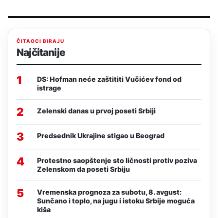
ČITAOCI BIRAJU
Najčitanije
1
DS: Hofman neće zaštititi Vučićev fond od
istrage
2
Zelenski danas u prvoj poseti Srbiji
3
Predsednik Ukrajine stigao u Beograd
4
Protestno saopštenje sto ličnosti protiv poziva
Zelenskom da poseti Srbiju
5
Vremenska prognoza za subotu, 8. avgust:
Sunčano i toplo, na jugu i istoku Srbije moguća
kiša