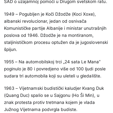
SAD o uzajamnoj pomoći u Drugom svetskom ratu.
1949 – Pogubljen je Koči Džodže (Koci Xoxe),
albanski revolucionar, jedan od osnivača
Komunističke partije Albanije i ministar unutrašnjih
poslova od 1946. Džodže je na montiranom,
staljinističkom procesu optužen da je jugoslovenski
špijun.
1955 – Na automobilskoj trci „24 sata Le Mana“
poginulo je 80 i povredjeno više od 100 ljudi posle
sudara tri automobila koji su uleteli u gledalište.
1963 – Vijetnamski budistički kaludjer Kvang Duk
(Quang Duc) spalio se u Sajgonu (Ho Ši Min), u
znak protesta protiv tretmana kojem je vlada
Južnog Vijetnama podvrgla budiste.