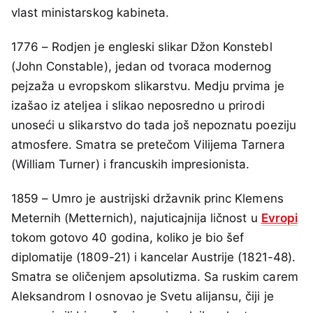
vlast ministarskog kabineta.
1776 – Rodjen je engleski slikar Džon Konstebl
(John Constable), jedan od tvoraca modernog
pejzaža u evropskom slikarstvu. Medju prvima je
izašao iz ateljea i slikao neposredno u prirodi
unoseći u slikarstvo do tada još nepoznatu poeziju
atmosfere. Smatra se pretečom Vilijema Tarnera
(William Turner) i francuskih impresionista.
1859 – Umro je austrijski državnik princ Klemens
Meternih (Metternich), najuticajnija ličnost u
Evropi
tokom gotovo 40 godina, koliko je bio šef
diplomatije (1809-21) i kancelar Austrije (1821-48).
Smatra se oličenjem apsolutizma. Sa ruskim carem
Aleksandrom I osnovao je Svetu alijansu, čiji je