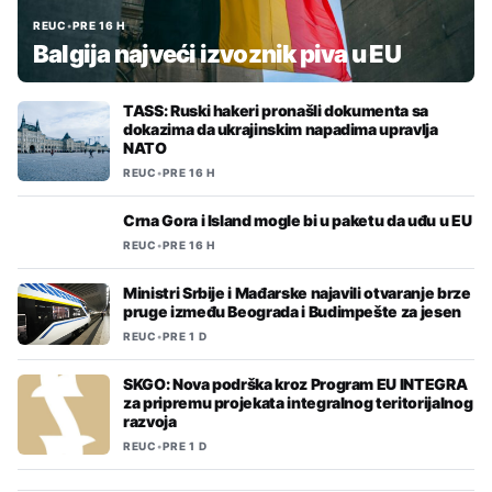
REUC
•
PRE 16 H
Balgija najveći izvoznik piva u EU
TASS: Ruski hakeri pronašli dokumenta sa
dokazima da ukrajinskim napadima upravlja
NATO
REUC
•
PRE 16 H
Crna Gora i Island mogle bi u paketu da uđu u EU
REUC
•
PRE 16 H
Ministri Srbije i Mađarske najavili otvaranje brze
pruge između Beograda i Budimpešte za jesen
REUC
•
PRE 1 D
SKGO: Nova podrška kroz Program EU INTEGRA
za pripremu projekata integralnog teritorijalnog
razvoja
REUC
•
PRE 1 D