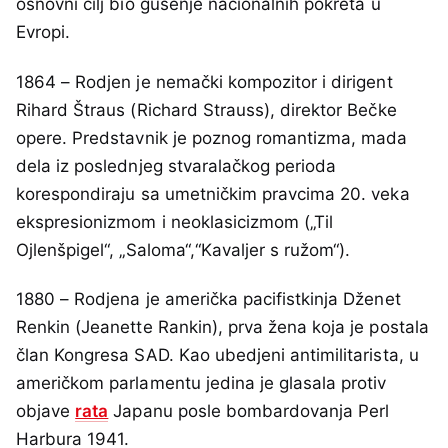
osnovni cilj bio gušenje nacionalnih pokreta u
Evropi.
1864 – Rodjen je nemački kompozitor i dirigent
Rihard Štraus (Richard Strauss), direktor Bečke
opere. Predstavnik je poznog romantizma, mada
dela iz poslednjeg stvaralačkog perioda
korespondiraju sa umetničkim pravcima 20. veka
ekspresionizmom i neoklasicizmom („Til
Ojlenšpigel“, „Saloma“,“Kavaljer s ružom“).
1880 – Rodjena je američka pacifistkinja Dženet
Renkin (Jeanette Rankin), prva žena koja je postala
član Kongresa SAD. Kao ubedjeni antimilitarista, u
američkom parlamentu jedina je glasala protiv
objave
rata
Japanu posle bombardovanja Perl
Harbura 1941.