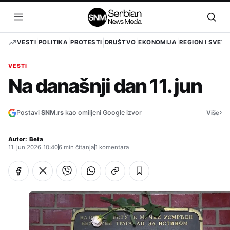
Pređi
na
Otvori
Otvo
sadržaj
meni
pret
VESTI
POLITIKA
PROTESTI
DRUŠTVO
EKONOMIJA
REGION I SVET
VESTI
Na današnji dan 11. jun
›
Postavi
SNM.rs
kao omiljeni Google izvor
Više
Autor:
Beta
11. jun 2026.
10:40
6 min čitanja
1 komentara