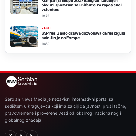
Kompanija Ekspo 2027 Beograd: Dodeljen
okvirni sporazum za uniforme za zaposlene i
volontere
19:57
VESTI
SSP Niš: Zašto država dozvoljava da Niš izgubi
avio-linije do Evrope
19:50
Serbian News Media je nezavisni informativni portal sa
sedištem u Kragujevcu koji ima za cilj da javnosti pruži tačne,
pravovremene i proverene vesti od lokalnog, nacionalnog i
globalnog značaja.