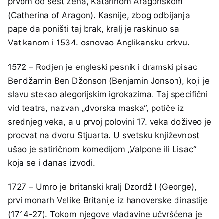
prvom od šest žena, Katarinom Aragonskom
(Catherina of Aragon). Kasnije, zbog odbijanja
pape da poništi taj brak, kralj je raskinuo sa
Vatikanom i 1534. osnovao Anglikansku crkvu.
1572 – Rodjen je engleski pesnik i dramski pisac
Bendžamin Ben Džonson (Benjamin Jonson), koji je
slavu stekao alegorijskim igrokazima. Taj specifični
vid teatra, nazvan „dvorska maska“, potiče iz
srednjeg veka, a u prvoj polovini 17. veka doživeo je
procvat na dvoru Stjuarta. U svetsku književnost
ušao je satiričnom komedijom „Valpone ili Lisac“
koja se i danas izvodi.
1727 – Umro je britanski kralj Dzordž I (George),
prvi monarh Velike Britanije iz hanoverske dinastije
(1714-27). Tokom njegove vladavine učvršćena je