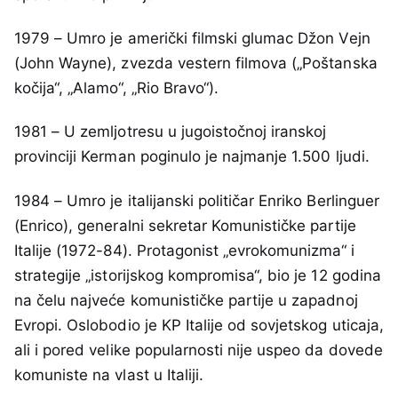
1979 – Umro je američki filmski glumac Džon Vejn
(John Wayne), zvezda vestern filmova („Poštanska
kočija“, „Alamo“, „Rio Bravo“).
1981 – U zemljotresu u jugoistočnoj iranskoj
provinciji Kerman poginulo je najmanje 1.500 ljudi.
1984 – Umro je italijanski političar Enriko Berlinguer
(Enrico), generalni sekretar Komunističke partije
Italije (1972-84). Protagonist „evrokomunizma“ i
strategije „istorijskog kompromisa“, bio je 12 godina
na čelu najveće komunističke partije u zapadnoj
Evropi. Oslobodio je KP Italije od sovjetskog uticaja,
ali i pored velike popularnosti nije uspeo da dovede
komuniste na vlast u Italiji.