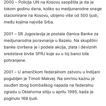
2000 – Policija UN na Kosovu saopštila je da je
tokom godinu dana, koliko su medjunarodne snage
stacionirane na Kosovu, ubijeno više od 500 ljudi,
među kojima najviše Srba.
2001 – SR Jugoslavija je postala članica Banke za
medjunarodna poravnanja u Bazelu. Na skupštini
banke izvršena je i podela akcija, zlata i deviznih
sredstava bivše SFRJ koje su u toj banci bile
pohranjene.
2001 – U američkom federalnom zatvoru u Indijani
pogubljen je Timoti Makvej. Na smrtnu kaznu je
osuđen zbog bombaškog napada na federalnu
zgradu u Oklahoma sitiju u aprilu 1995, kada je
poginulo 168 ljudi.