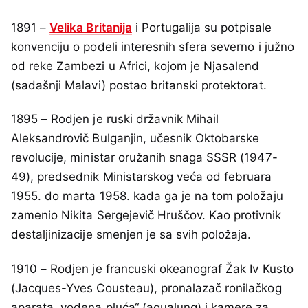
1891 –
Velika Britanija
i Portugalija su potpisale
konvenciju o podeli interesnih sfera severno i južno
od reke Zambezi u Africi, kojom je Njasalend
(sadašnji Malavi) postao britanski protektorat.
1895 – Rodjen je ruski državnik Mihail
Aleksandrovič Bulganjin, učesnik Oktobarske
revolucije, ministar oružanih snaga SSSR (1947-
49), predsednik Ministarskog veća od februara
1955. do marta 1958. kada ga je na tom položaju
zamenio Nikita Sergejevič Hruščov. Kao protivnik
destaljinizacije smenjen je sa svih položaja.
1910 – Rodjen je francuski okeanograf Žak Iv Kusto
(Jacques-Yves Cousteau), pronalazač ronilačkog
aparata „vodena pluća“ (aqualung) i kamere za