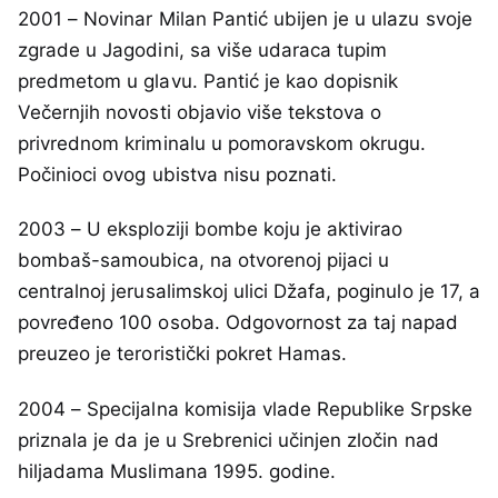
2001 – Novinar Milan Pantić ubijen je u ulazu svoje
zgrade u Jagodini, sa više udaraca tupim
predmetom u glavu. Pantić je kao dopisnik
Večernjih novosti objavio više tekstova o
privrednom kriminalu u pomoravskom okrugu.
Počinioci ovog ubistva nisu poznati.
2003 – U eksploziji bombe koju je aktivirao
bombaš-samoubica, na otvorenoj pijaci u
centralnoj jerusalimskoj ulici Džafa, poginulo je 17, a
povređeno 100 osoba. Odgovornost za taj napad
preuzeo je teroristički pokret Hamas.
2004 – Specijalna komisija vlade Republike Srpske
priznala je da je u Srebrenici učinjen zločin nad
hiljadama Muslimana 1995. godine.