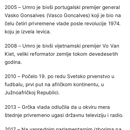
2005 – Umro je bivši portugalski premijer general
Vasko Gonsalves (Vasco Goncalves) koji je bio na
čelu četiri privremene vlade posle revolucije 1974.
koju je izvela levica.
2008 – Umro je bivši vijetnamski premijer Vo Van
Kiet, veliki reformator zemlje tokom devedesetih
godina.
2010 – Počelo 19. po redu Svetsko prvenstvo u
fudbalu, prvi put na afričkom kontinentu, u
Južnoafričkoj Republici.
2013 – Grčka vlada odlučila da u okviru mera
štednje privremeno ugasi državnu televiziju i radio.
2017 – Na vanrednim parlamentarnim izborima na