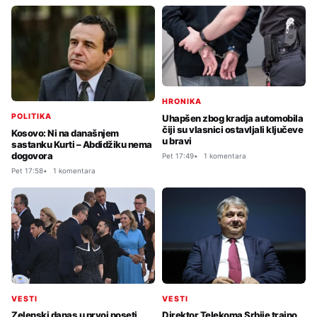
HRONIKA
POLITIKA
Uhapšen zbog kradja automobila
čiji su vlasnici ostavljali ključeve
Kosovo: Ni na današnjem
u bravi
sastanku Kurti – Abdidžiku nema
dogovora
Pet 17:49
1 komentara
Pet 17:58
1 komentara
VESTI
VESTI
Zelenski danas u prvoj poseti
Direktor Telekoma Srbije trajno