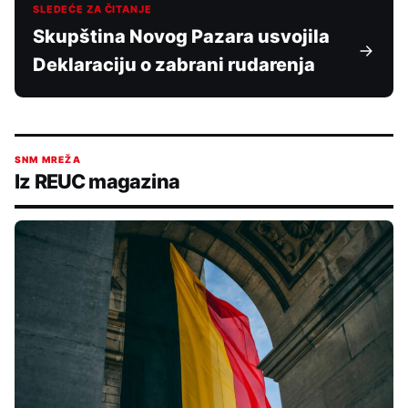
SLEDEĆE ZA ČITANJE
Skupština Novog Pazara usvojila
Deklaraciju o zabrani rudarenja
SNM MREŽA
Iz REUC magazina