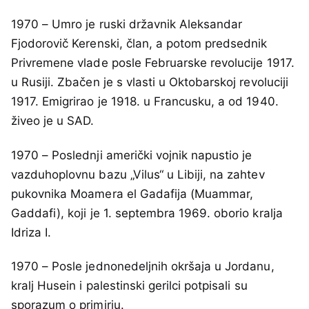
1970 – Umro je ruski državnik Aleksandar
Fjodorovič Kerenski, član, a potom predsednik
Privremene vlade posle Februarske revolucije 1917.
u Rusiji. Zbačen je s vlasti u Oktobarskoj revoluciji
1917. Emigrirao je 1918. u Francusku, a od 1940.
živeo je u SAD.
1970 – Poslednji američki vojnik napustio je
vazduhoplovnu bazu „Vilus“ u Libiji, na zahtev
pukovnika Moamera el Gadafija (Muammar,
Gaddafi), koji je 1. septembra 1969. oborio kralja
Idriza I.
1970 – Posle jednonedeljnih okršaja u Jordanu,
kralj Husein i palestinski gerilci potpisali su
sporazum o primirju.