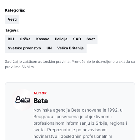
Kategorija:
Vesti
Tagovi:
BIH
Grčka
Kosovo
Policija
SAD
Svet
Svetsko prvenstvo
UN
Velika Britanija
Sadržaj je zaštićen autorskim pravima. Prenošenje je dozvoljeno u skladu sa
pravilima SNM.rs.
AUTOR
Beta
Novinska agencija Beta osnovana je 1992. u
Beogradu i posvećena je objektivnom i
profesionalnom informisanju iz Srbije, regiona i
sveta. Prepoznata je po nezavisnom
novinarstvu i doslednim profesionalnim