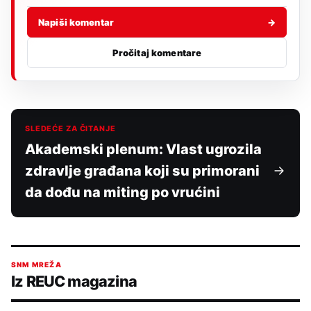
Napiši komentar
→
Pročitaj komentare
SLEDEĆE ZA ČITANJE
Akademski plenum: Vlast ugrozila
zdravlje građana koji su primorani
da dođu na miting po vrućini
SNM MREŽA
Iz REUC magazina