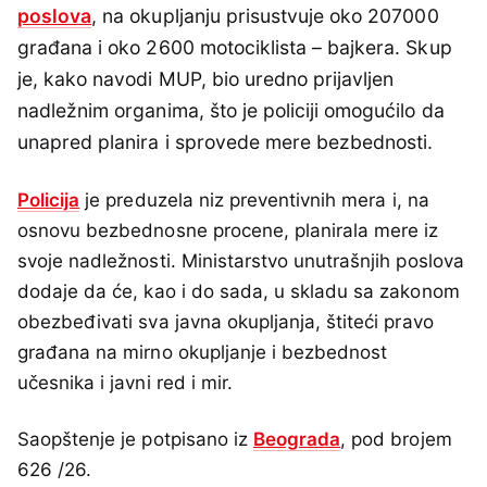
poslova
, na okupljanju prisustvuje oko 207000
građana i oko 2600 motociklista – bajkera. Skup
je, kako navodi MUP, bio uredno prijavljen
nadležnim organima, što je policiji omogućilo da
unapred planira i sprovede mere bezbednosti.
Policija
je preduzela niz preventivnih mera i, na
osnovu bezbednosne procene, planirala mere iz
svoje nadležnosti. Ministarstvo unutrašnjih poslova
dodaje da će, kao i do sada, u skladu sa zakonom
obezbeđivati sva javna okupljanja, štiteći pravo
građana na mirno okupljanje i bezbednost
učesnika i javni red i mir.
Saopštenje je potpisano iz
Beograda
, pod brojem
626 /26.