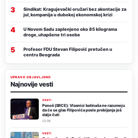
3
Sindikat: Kragujevački oružari bez akontacije za
jul, kompanija u dubokoj ekonomskoj krizi
4
U Novom Sadu zaplenjeno oko 85 kilograma
droge, uhapšene tri osobe
5
Profesor FDU Stevan Filipović pretučen u
centru Beograda
UPRAVO OBJAVLJENO
Najnovije vesti
VESTI
Ponoš (SRCE): Vlasnici batinaša ne razumeju
da će se glas Filipovića posle prebijanja još
dalje čuti
22:06
VESTI