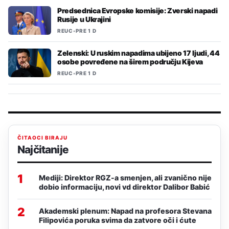
Predsednica Evropske komisije: Zverski napadi
Rusije u Ukrajini
REUC
•
PRE 1 D
Zelenski: U ruskim napadima ubijeno 17 ljudi, 44
osobe povređene na širem području Kijeva
REUC
•
PRE 1 D
ČITAOCI BIRAJU
Najčitanije
1
Mediji: Direktor RGZ-a smenjen, ali zvanično nije
dobio informaciju, novi vd direktor Dalibor Babić
2
Akademski plenum: Napad na profesora Stevana
Filipovića poruka svima da zatvore oči i ćute