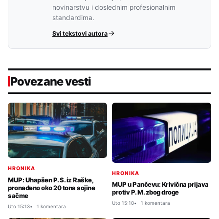
novinarstvu i doslednim profesionalnim
standardima.
Svi tekstovi autora
Povezane vesti
HRONIKA
HRONIKA
MUP: Uhapšen P. S. iz Raške,
MUP u Pančevu: Krivična prijava
pronađeno oko 20 tona sojine
protiv P. M. zbog droge
sačme
Uto 15:10
1 komentara
Uto 15:13
1 komentara