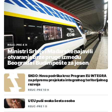
REUC
•
PRE 4 H
Ministri Srbije i Mađarske najavili
otvaranje brze pruge između
Beograda i Budimpešte za jesen
SKGO: Nova podrška kroz Program EU INTEGRA
za pripremu projekata integralnog teritorijalnog
razvoja
REUC
•
PRE 10 H
U EU puši svaka šesta osoba
REUC
•
PRE 1 D