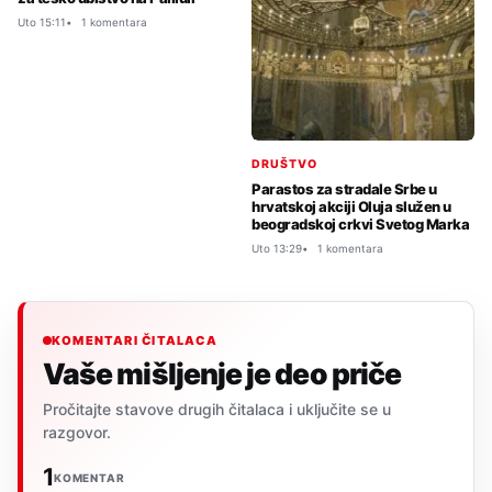
Uto 15:11
1 komentara
DRUŠTVO
Parastos za stradale Srbe u
hrvatskoj akciji Oluja služen u
beogradskoj crkvi Svetog Marka
Uto 13:29
1 komentara
KOMENTARI ČITALACA
Vaše mišljenje je deo priče
Pročitajte stavove drugih čitalaca i uključite se u
razgovor.
1
KOMENTAR