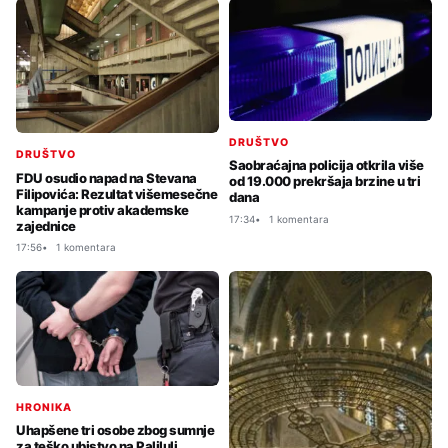
DRUŠTVO
DRUŠTVO
Saobraćajna policija otkrila više
FDU osudio napad na Stevana
od 19.000 prekršaja brzine u tri
Filipovića: Rezultat višemesečne
dana
kampanje protiv akademske
17:34
1 komentara
zajednice
17:56
1 komentara
HRONIKA
Uhapšene tri osobe zbog sumnje
za teško ubistvo na Paliluli