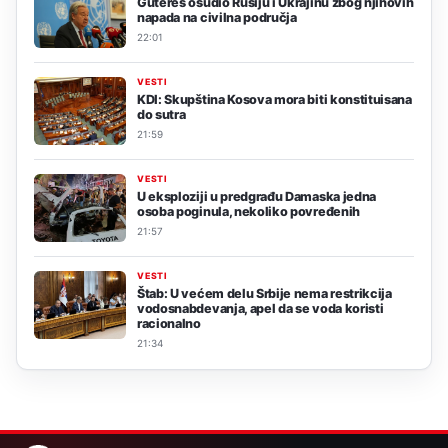
Gutereš osudio Rusiju i Ukrajinu zbog njihovih
napada na civilna područja
22:01
VESTI
KDI: Skupština Kosova mora biti konstituisana
do sutra
21:59
VESTI
U eksploziji u predgrađu Damaska jedna
osoba poginula, nekoliko povređenih
21:57
VESTI
Štab: U većem delu Srbije nema restrikcija
vodosnabdevanja, apel da se voda koristi
racionalno
21:34