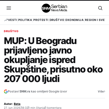
Pređi
na
Otvori
Otvo
sadržaj
meni
pret
VESTI
POLITIKA
PROTESTI
DRUŠTVO
EKONOMIJA
REGION I SVET
DRUŠTVO
MUP: U Beogradu
prijavljeno javno
okupljanje ispred
Skupštine, prisutno oko
207 000 ljudi
›
Postavi
SNM.rs
kao omiljeni Google izvor
Više
Autor:
Beta
27. jun 2026.
18:32
1 min čitanja
1 komentara