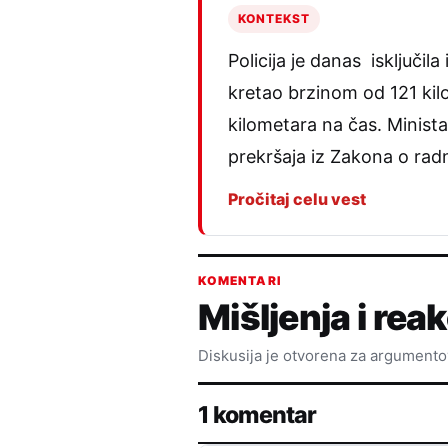
KONTEKST
Policija je danas isključi
kretao brzinom od 121 kil
kilometara na čas. Minista
prekršaja iz Zakona o ra
Pročitaj celu vest
KOMENTARI
Mišljenja i reak
Diskusija je otvorena za argument
1 komentar