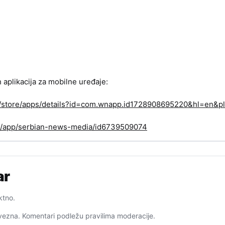
h aplikacija za mobilne uređaje:
om/store/apps/details?id=com.wnapp.id1728908695220&hl=en&pl
us/app/serbian-news-media/id6739509074
ar
ktno.
ezna. Komentari podležu pravilima moderacije.