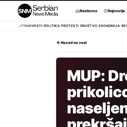
Pređi
na
Naslovna
Najnovije
sadržaj
TEME
VESTI
POLITIKA
PROTESTI
DRUŠTVO
EKONOMIJA
RE
←
Nazad na vest
MUP: Dr
prikolic
naseljen
prekrša