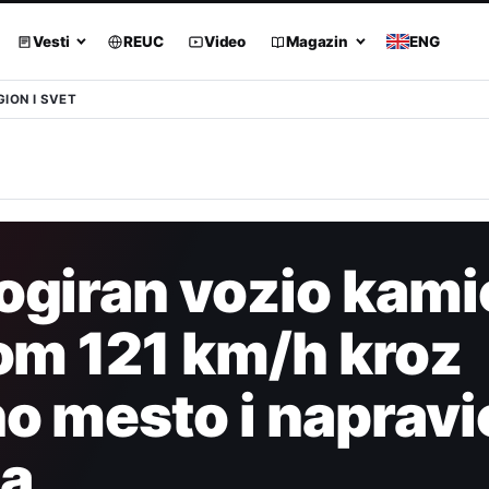
Vesti
REUC
Video
Magazin
ENG
GION I SVET
ogiran vozio kami
om 121 km/h kroz
o mesto i napravio
ja