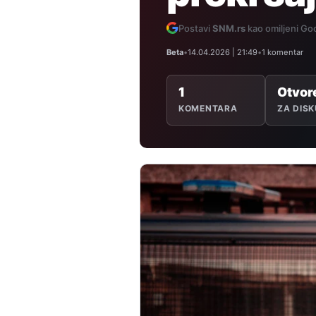
Postavi
SNM.rs
kao omiljeni Goo
Beta
•
14.04.2026 | 21:49
•
1 komentar
1
Otvor
KOMENTARA
ZA DISK