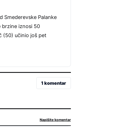
 kod Smederevske Palanke
 brzine iznosi 50
 (50) učinio još pet
1 komentar
Napišite komentar