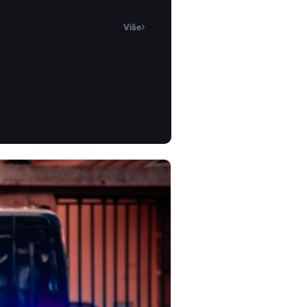
›
Više