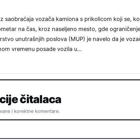
la iz saobraćaja vozača kamiona s prikolicom koji se,
ometar na čas, kroz naseljeno mesto, gde ograničenje
rstvo unutrašnjih poslova (MUP) je navelo da je vozač
dnom vremenu posade vozila u…
cije čitalaca
ovane i korektne komentare.