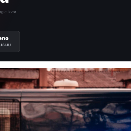
gle izvor
eno
USIJU