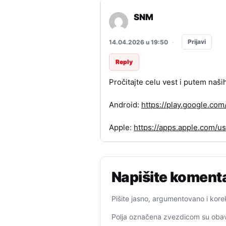
SNM
Prijavi
14.04.2026 u 19:50
·
Reply
Pročitajte celu vest i putem naši
Android:
https://play.google.c
Apple:
https://apps.apple.com/
Napišite koment
Pišite jasno, argumentovano i kore
Polja označena zvezdicom su obav