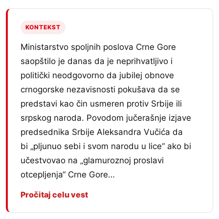
KONTEKST
Ministarstvo spoljnih poslova Crne Gore
saopštilo je danas da je neprihvatljivo i
politički neodgovorno da jubilej obnove
crnogorske nezavisnosti pokušava da se
predstavi kao čin usmeren protiv Srbije ili
srpskog naroda. Povodom jučerašnje izjave
predsednika Srbije Aleksandra Vučića da
bi „pljunuo sebi i svom narodu u lice“ ako bi
učestvovao na „glamuroznoj proslavi
otcepljenja“ Crne Gore…
Pročitaj celu vest