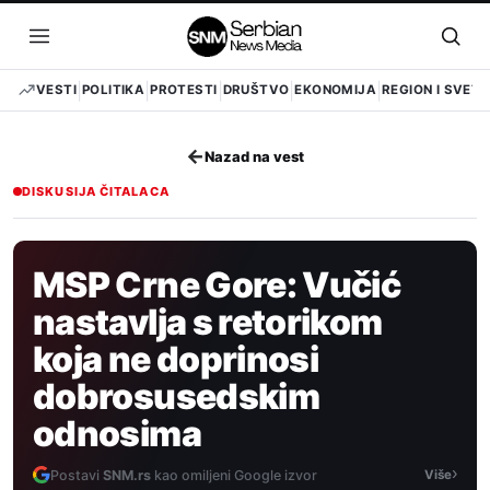
Pređi
na
Otvori
Otvo
sadržaj
meni
pret
VESTI
POLITIKA
PROTESTI
DRUŠTVO
EKONOMIJA
REGION I SVET
←
Nazad na vest
DISKUSIJA ČITALACA
MSP Crne Gore: Vučić
nastavlja s retorikom
koja ne doprinosi
dobrosusedskim
odnosima
›
Postavi
SNM.rs
kao omiljeni Google izvor
Više