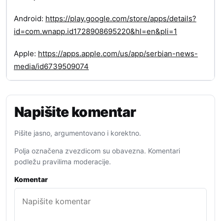
Android:
https://play.google.com/store/apps/details?
id=com.wnapp.id1728908695220&hl=en&pli=1
Apple:
https://apps.apple.com/us/app/serbian-news-
media/id6739509074
Napišite komentar
Pišite jasno, argumentovano i korektno.
Polja označena zvezdicom su obavezna. Komentari
podležu pravilima moderacije.
Komentar