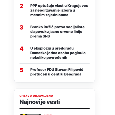
2
PPP optužuje vlast u Kragujevcu
za neodržavanje izbora u
mesnim zajednicama
3
Branko Ružić pozva socijaliste
da povuku jasne crvene linije
prema SNS
4
U eksploziji u predgrađu
Damaska jedna osoba poginula,
nekoliko povređenih
5
Profesor FDU Stevan Filipović
pretučen u centru Beograda
UPRAVO OBJAVLJENO
Najnovije vesti