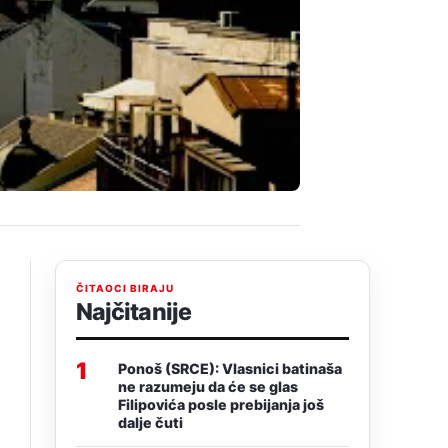
ČITAOCI BIRAJU
Najčitanije
1
Ponoš (SRCE): Vlasnici batinaša
ne razumeju da će se glas
Filipovića posle prebijanja još
dalje čuti
i