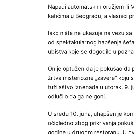
Napadi automatskim oružjem ili M
kafićima u Beogradu, a vlasnici pr
Iako ništa ne ukazuje na vezu sa 
od spektakularnog hapšenja šefa l
ubistva koje se dogodilo u poz
On je optužen da je pokušao da pr
žrtva misteriozne „zavere“ koju s
tužilaštvo iznenada u utorak, 9. 
odlučilo da ga ne goni.
U sredu 10. juna, uhapšen je kom
očigledno zbog prikrivanja poku
godine u drugom restoranu. U ovoj