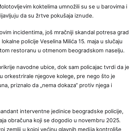
olotovljevim koktelima umnožili su se u barovima i
ijavljuju da su žrtve pokušaja iznude.
ovim incidentima, još mračniji skandal potresa grad
okalne policije Veselina Milića 15. maja u slučaju
natom restoranu u otmenom beogradskom naselju.
ikrije navodne ubice, dok sam policajac tvrdi da je
u orkestrirale njegove kolege, pre nego što je
juna, priznalo da „nema dokaza“ protiv njega i
andant interventne jedinice beogradske policije,
šaja obračuna koji se dogodio u novembru 2025.
 zemlji u kojoj većinu glavnih medija kontroliše