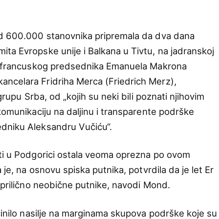
od 600.000 stanovnika pripremala da dva dana
ta Evropske unije i Balkana u Tivtu, na jadranskoj
h, francuskog predsednika Emanuela Makrona
ncelara Fridriha Merca (Friedrich Merz),
grupu Srba, od „kojih su neki bili poznati njihovim
komunikaciju na daljinu i transparente podrške
dniku Aleksandru Vučiću“.
sti u Podgorici ostala veoma oprezna po ovom
 je, na osnovu spiska putnika, potvrdila da je let Er
 prilično neobične putnike, navodi Mond.
činilo nasilje na marginama skupova podrške koje su