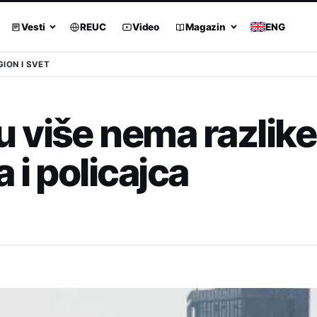
Vesti
REUC
Video
Magazin
ENG
GION I SVET
 više nema razlike
 i policajca