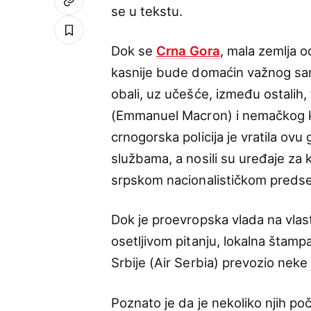
se u tekstu.
Dok se
Crna Gora
, mala zemlja 
kasnije bude domaćin važnog sami
obali, uz učešće, između ostali
(Emmanuel Macron) i nemačkog ka
crnogorska policija je vratila ovu 
službama, a nosili su uređaje za 
srpskom nacionalističkom predse
Dok je proevropska vlada na vla
osetljivom pitanju, lokalna štampa
Srbije (Air Serbia) prevozio neke
Poznato je da je nekoliko njih po