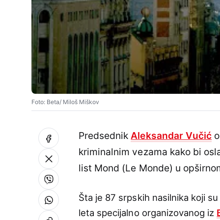
Foto: Beta/ Miloš Miškov
Predsednik
Aleksandar Vučić
o
kriminalnim vezama kako bi osla
list Mond (Le Monde) u opširnom
Šta je 87 srpskih nasilnika koji su
leta specijalno organizovanog iz