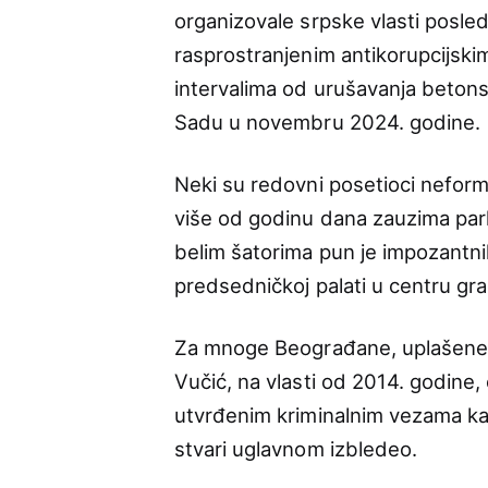
organizovale srpske vlasti posled
rasprostranjenim antikorupcijski
intervalima od urušavanja beton
Sadu u novembru 2024. godine.
Neki su redovni posetioci neform
više od godinu dana zauzima par
belim šatorima pun je impozantni
predsedničkoj palati u centru gr
Za mnoge Beograđane, uplašene t
Vučić, na vlasti od 2014. godine,
utvrđenim kriminalnim vezama kak
stvari uglavnom izbledeo.