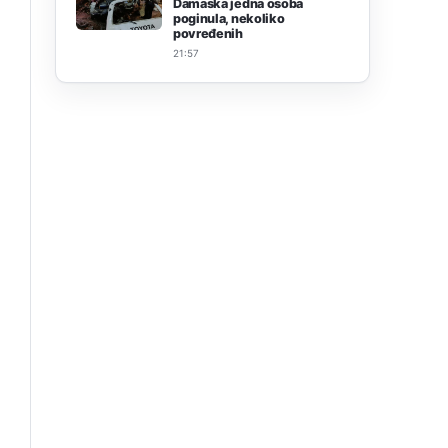
Damaska jedna osoba
poginula, nekoliko
povređenih
21:57