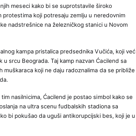
njih meseci kako bi se suprotstavile široko
m protestima koji potresaju zemlju u neredovnim
ske nadstrešnice na železničkog stanici u Novom
alnog kampa pristalica predsednika Vučića, koji već
k u srcu Beograda. Taj kamp nazvan Ćacilend sa
h muškaraca koji ne daju radoznalima da se približe
ada.
im nasilnicima, Ćacilend je postao simbol kako se
 oslanja na ultra scenu fudbalskih stadiona sa
o bi pokušao da uguši antikorupcijski bes, koji je u