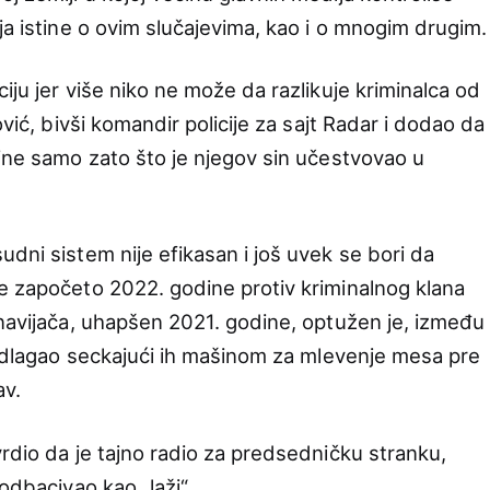
ja istine o ovim slučajevima, kao i o mnogim drugim.
iju jer više niko ne može da razlikuje kriminalca od
ović, bivši komandir policije za sajt Radar i dodao da
dine samo zato što je njegov sin učestvovao u
dni sistem nije efikasan i još uvek se bori da
e započeto 2022. godine protiv kriminalnog klana
 navijača, uhapšen 2021. godine, optužen je, između
a odlagao seckajući ih mašinom za mlevenje mesa pre
av.
rdio da je tajno radio za predsedničku stranku,
odbacivao kao „laži“.