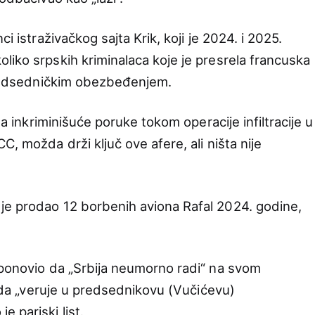
i istraživačkog sajta Krik, koji je 2024. i 2025.
liko srpskih kriminalaca koje je presrela francuska
 predsedničkim obezbeđenjem.
ila inkriminišuće poruke tokom operacije infiltracije u
, možda drži ključ ove afere, ali ništa nije
je prodao 12 borbenih aviona Rafal 2024. godine,
 ponovio da „Srbija neumorno radi“ na svom
li da „veruje u predsednikovu (Vučićevu)
 pariski list.