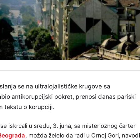
slanja se na ultralojalističke krugove sa
bio antikorupcijski pokret, prenosi danas pariski
 tekstu o korupciji.
 se iskrcali u sredu, 3. juna, sa misterioznog čarter
Beograda
, možda želelo da radi u Crnoj Gori, navod