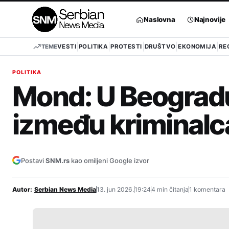
Pređi
na
Naslovna
Najnovije
sadržaj
TEME
VESTI
POLITIKA
PROTESTI
DRUŠTVO
EKONOMIJA
RE
POLITIKA
Mond: U Beogradu
između kriminalca
Postavi
SNM.rs
kao omiljeni Google izvor
Autor:
Serbian News Media
13. jun 2026.
19:24
4 min čitanja
1 komentara