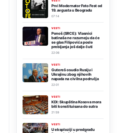
VESTI
Prvi Modernator Foto Fest od
19. avgusta u Beogradu
07:14
VESTI
Ponoš (SRCE): Vlasnici
batinaša ne razumeju da će
se glas Filipovića posle
prebijanja još dalje čuti
22:06
VESTI
Gutereš osudio Rusiju i
Ukrajinu zbog njihovih
napada na civilna područja
22:01
VESTI
KDI: Skupština Kosova mora
biti konstituisana do sutra
21:59
VESTI
U eksploziji u predgrađu