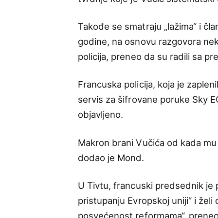
Takođe se smatraju „lažima“ i članc
godine, na osnovu razgovora neko
policija, preneo da su radili sa
Francuska policija, koja je zaplen
servis za šifrovane poruke Sky ECC
objavljeno.
Makron brani Vučića od kada mu 
dodao je Mond.
U Tivtu, francuski predsednik je
pristupanju Evropskoj uniji“ i že
posvećenost reformama“, preneo je