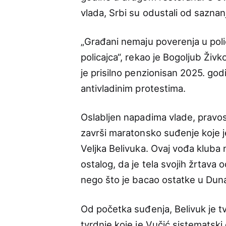
vlada, Srbi su odustali od saznan
„Građani nemaju poverenja u polic
policajca“, rekao je Bogoljub Živk
je prisilno penzionisan 2025. go
antivladinim protestima.
Oslabljen napadima vlade, pravosu
završi maratonsko suđenje koje j
Veljka Belivuka. Ovaj vođa kluba
ostalog, da je tela svojih žrtav
nego što je bacao ostatke u Dun
Od početka suđenja, Belivuk je tv
tvrdnje koje je Vučić sistematski 