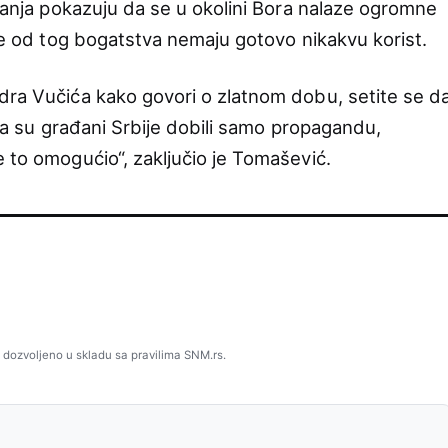
ivanja pokazuju da se u okolini Bora nalaze ogromne
ije od tog bogatstva nemaju gotovo nikakvu korist.
dra Vučića kako govori o zlatnom dobu, setite se d
 da su građani Srbije dobili samo propagandu,
 to omogućio“, zaključio je Tomašević.
 dozvoljeno u skladu sa pravilima SNM.rs.