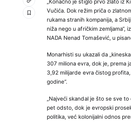
„Кonačno je stiglo prvo zlato iz К
Vučića. Dok režim priča o zlatno
rukama stranih kompanija, a Srbij
niža nego u afričkim zemljama“, i
NADA Nenad Tomašević, u pisanoj
Monarhisti su ukazali da „kinesk
307 miliona evra, dok je, prema 
3,92 milijarde evra čistog profit
godine“.
„Najveći skandal je što se sve t
pet odsto, dok je evropski prose
politika, već kolonijalni odnos p