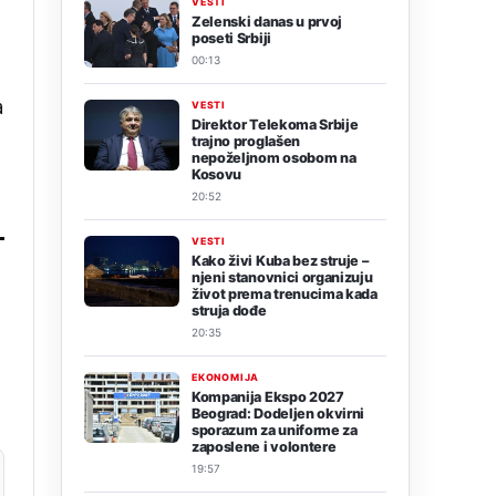
VESTI
Zelenski danas u prvoj
poseti Srbiji
00:13
a
VESTI
Direktor Telekoma Srbije
trajno proglašen
nepoželjnom osobom na
Kosovu
20:52
VESTI
Kako živi Kuba bez struje –
njeni stanovnici organizuju
život prema trenucima kada
struja dođe
20:35
EKONOMIJA
Kompanija Ekspo 2027
Beograd: Dodeljen okvirni
sporazum za uniforme za
zaposlene i volontere
19:57