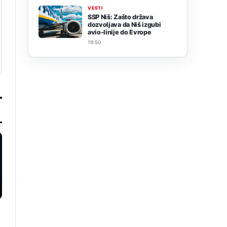
VESTI
SSP Niš: Zašto država
dozvoljava da Niš izgubi
avio-linije do Evrope
19:50