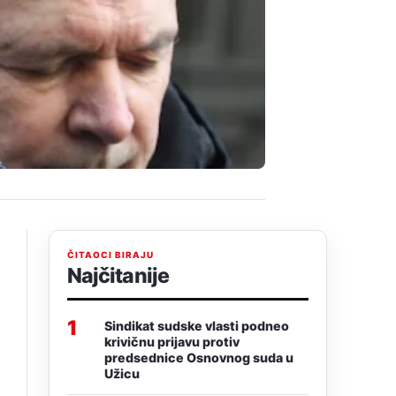
ČITAOCI BIRAJU
Najčitanije
1
Sindikat sudske vlasti podneo
krivičnu prijavu protiv
predsednice Osnovnog suda u
Užicu