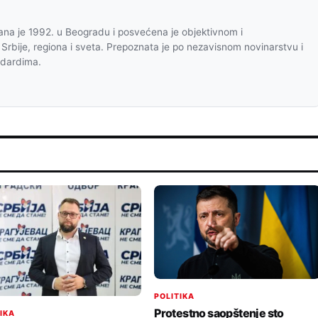
na je 1992. u Beogradu i posvećena je objektivnom i
 Srbije, regiona i sveta. Prepoznata je po nezavisnom novinarstvu i
ndardima.
POLITIKA
Protestno saopštenje sto
TIKA