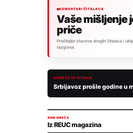
KOMENTARI ČITALACA
Vaše mišljenje 
priče
Pročitajte stavove drugih čitalaca i uklj
razgovor.
SLEDEĆE ZA ČITANJE
Srbijavoz prošle godine u m
SNM MREŽA
Iz REUC magazina