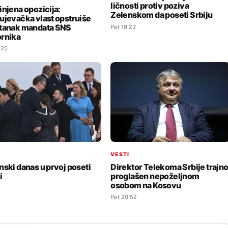
ličnosti protiv poziva
injena opozicija:
Zelenskom da poseti Srbiju
ujevačka vlast opstruiše
tanak mandata SNS
Pet 19:23
rnika
:25
I
VESTI
nski danas u prvoj poseti
Direktor Telekoma Srbije trajn
i
proglašen nepoželjnom
osobom na Kosovu
Pet 20:52