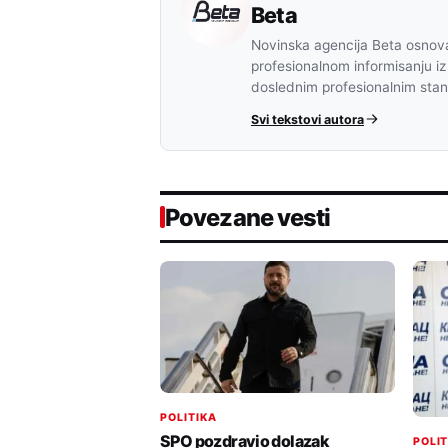
Beta
Novinska agencija Beta osnova
profesionalnom informisanju iz
doslednim profesionalnim sta
Svi tekstovi autora
Povezane vesti
POLITIKA
SPO pozdravio dolazak
POLI