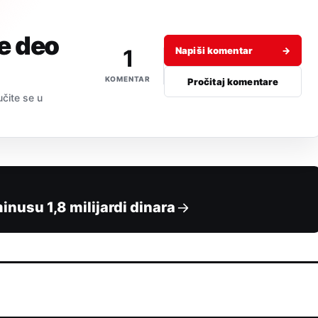
je deo
1
Napiši komentar
→
KOMENTAR
Pročitaj komentare
učite se u
inusu 1,8 milijardi dinara