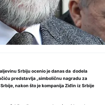
aljevinu Srbiju ocenio je danas da dodela
čiću predstavlja „simboličnu nagradu za
rbije, nakon što je kompanija Ziđin iz Srbije