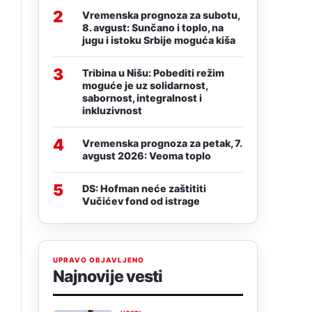
2
Vremenska prognoza za subotu,
8. avgust: Sunčano i toplo, na
jugu i istoku Srbije moguća kiša
3
Tribina u Nišu: Pobediti režim
moguće je uz solidarnost,
sabornost, integralnost i
inkluzivnost
4
Vremenska prognoza za petak, 7.
avgust 2026: Veoma toplo
5
DS: Hofman neće zaštititi
Vučićev fond od istrage
UPRAVO OBJAVLJENO
Najnovije vesti