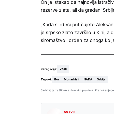
On je istakao da najnovija istraž
rezerve zlata, ali da građani Srb
„Кada sledeći put čujete Aleksan
je srpsko zlato završilo u Кini, a
siromaštvo i orden za onoga ko je
Kategorija:
Vesti
Tagovi:
Bor
Monarhisti
NADA
Srbija
Sadržaj je zaštićen autorskim pravima. Prenošenje je
AUTOR