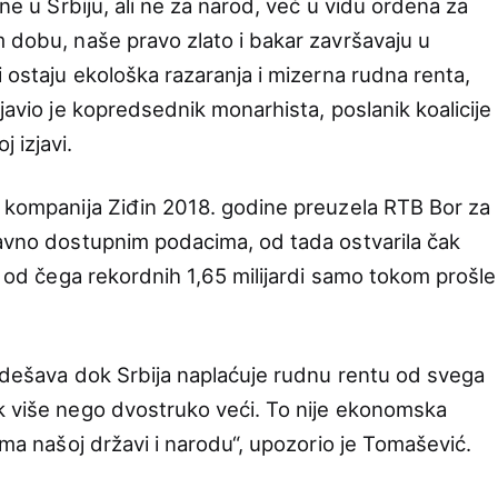
ine u Srbiju, ali ne za narod, već u vidu ordena za
m dobu, naše pravo zlato i bakar završavaju u
i ostaju ekološka razaranja i mizerna rudna renta,
zjavio je kopredsednik monarhista, poslanik koalicije
 izjavi.
a kompanija Ziđin 2018. godine preuzela RTB Bor za
javno dostupnim podacima, od tada ostvarila čak
a, od čega rekordnih 1,65 milijardi samo tokom prošle
o dešava dok Srbija naplaćuje rudnu rentu od svega
k više nego dvostruko veći. To nije ekonomska
rema našoj državi i narodu“, upozorio je Tomašević.