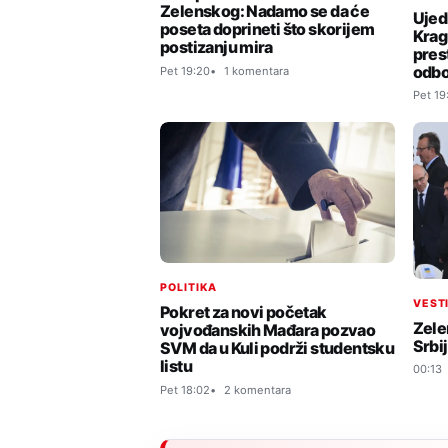
Zelenskog: Nadamo se da će
Ujed
poseta doprineti što skorijem
Krag
postizanju mira
pres
odbo
Pet 19:20
1 komentara
Pet 19
POLITIKA
VEST
Pokret za novi početak
Zele
vojvođanskih Mađara pozvao
Srbij
SVM da u Kuli podrži studentsku
listu
00:13
Pet 18:02
2 komentara