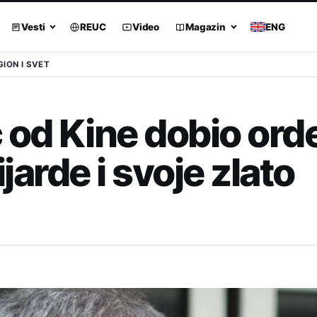
Vesti
REUC
Video
Magazin
ENG
GION I SVET
 od Kine dobio orde
ijarde i svoje zlato