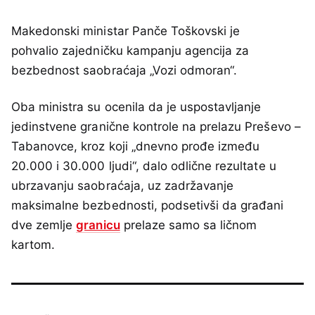
Makedonski ministar Panče Toškovski je
pohvalio zajedničku kampanju agencija za
bezbednost saobraćaja „Vozi odmoran“.
Oba ministra su ocenila da je uspostavljanje
jedinstvene granične kontrole na prelazu Preševo –
Tabanovce, kroz koji „dnevno prođe između
20.000 i 30.000 ljudi“, dalo odlične rezultate u
ubrzavanju saobraćaja, uz zadržavanje
maksimalne bezbednosti, podsetivši da građani
dve zemlje
granicu
prelaze samo sa ličnom
kartom.