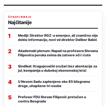
ČITAOCI BIRAJU
Najčitanije
1
Mediji: Direktor RGZ-a smenjen, ali zvanično nije
dobio informaciju, novi vd direktor Dalibor Babić
2
Akademski plenum: Napad na profesora Stevana
Filipovića poruka svima da zatvore oči i ćute
3
Sindikat: Kragujevački oružari bez akontacije za
jul, kompanija u dubokoj ekonomskoj krizi
4
U Novom Sadu zaplenjeno oko 85 kilograma
droge, uhapšene tri osobe
5
Profesor FDU Stevan Filipović pretučen u
centru Beograda