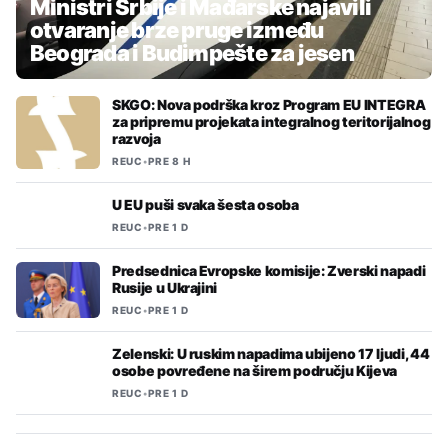
Ministri Srbije i Mađarske najavili
otvaranje brze pruge između
Beograda i Budimpešte za jesen
SKGO: Nova podrška kroz Program EU INTEGRA
za pripremu projekata integralnog teritorijalnog
razvoja
REUC
•
PRE 8 H
U EU puši svaka šesta osoba
REUC
•
PRE 1 D
Predsednica Evropske komisije: Zverski napadi
Rusije u Ukrajini
REUC
•
PRE 1 D
Zelenski: U ruskim napadima ubijeno 17 ljudi, 44
osobe povređene na širem području Kijeva
REUC
•
PRE 1 D