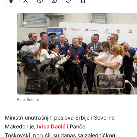
Foto: Beta.rs
Ministri unutrašnjih poslova Srbije i Severne
Makedonije,
Ivica Dačić
i Panče
Toškovski, poručili su danas sa zajedničkog