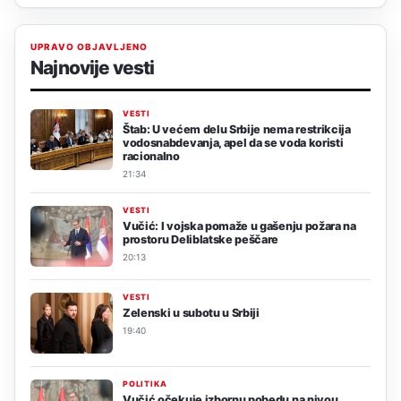
UPRAVO OBJAVLJENO
Najnovije vesti
VESTI
Štab: U većem delu Srbije nema restrikcija
vodosnabdevanja, apel da se voda koristi
racionalno
21:34
VESTI
Vučić: I vojska pomaže u gašenju požara na
prostoru Deliblatske peščare
20:13
VESTI
Zelenski u subotu u Srbiji
19:40
POLITIKA
Vučić očekuje izbornu pobedu na nivou