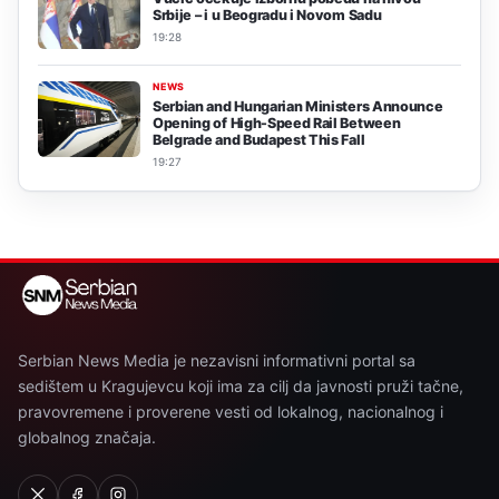
Srbije – i u Beogradu i Novom Sadu
19:28
NEWS
Serbian and Hungarian Ministers Announce
Opening of High-Speed Rail Between
Belgrade and Budapest This Fall
19:27
Serbian News Media je nezavisni informativni portal sa
sedištem u Kragujevcu koji ima za cilj da javnosti pruži tačne,
pravovremene i proverene vesti od lokalnog, nacionalnog i
globalnog značaja.