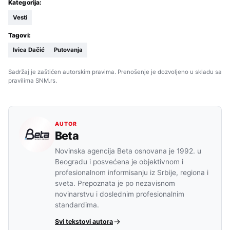
Kategorija:
Vesti
Tagovi:
Ivica Dačić
Putovanja
Sadržaj je zaštićen autorskim pravima. Prenošenje je dozvoljeno u skladu sa
pravilima SNM.rs.
AUTOR
Beta
Novinska agencija Beta osnovana je 1992. u
Beogradu i posvećena je objektivnom i
profesionalnom informisanju iz Srbije, regiona i
sveta. Prepoznata je po nezavisnom
novinarstvu i doslednim profesionalnim
standardima.
Svi tekstovi autora