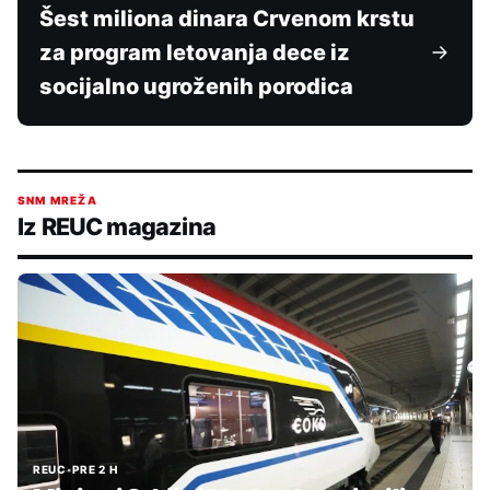
Šest miliona dinara Crvenom krstu
za program letovanja dece iz
socijalno ugroženih porodica
SNM MREŽA
Iz REUC magazina
REUC
•
PRE 2 H