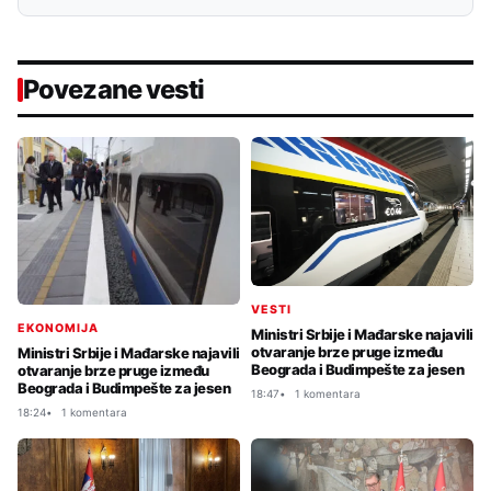
Povezane vesti
VESTI
EKONOMIJA
Ministri Srbije i Mađarske najavili
otvaranje brze pruge između
Ministri Srbije i Mađarske najavili
Beograda i Budimpešte za jesen
otvaranje brze pruge između
Beograda i Budimpešte za jesen
18:47
1 komentara
18:24
1 komentara