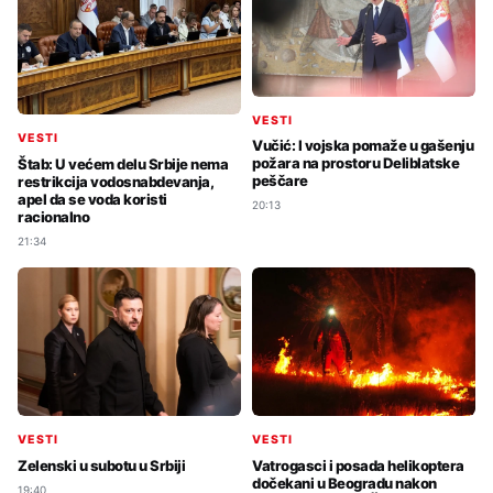
VESTI
VESTI
Vučić: I vojska pomaže u gašenju
požara na prostoru Deliblatske
Štab: U većem delu Srbije nema
peščare
restrikcija vodosnabdevanja,
apel da se voda koristi
20:13
racionalno
21:34
VESTI
VESTI
Vatrogasci i posada helikoptera
Zelenski u subotu u Srbiji
dočekani u Beogradu nakon
19:40