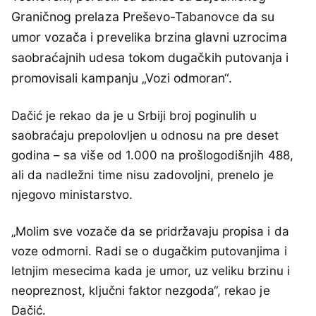
Graničnog prelaza Preševo-Tabanovce da su
umor vozača i prevelika brzina glavni uzrocima
saobraćajnih udesa tokom dugačkih putovanja i
promovisali kampanju „Vozi odmoran“.
Dačić je rekao da je u Srbiji broj poginulih u
saobraćaju prepolovljen u odnosu na pre deset
godina – sa više od 1.000 na prošlogodišnjih 488,
ali da nadležni time nisu zadovoljni, prenelo je
njegovo ministarstvo.
„Molim sve vozače da se pridržavaju propisa i da
voze odmorni. Radi se o dugačkim putovanjima i
letnjim mesecima kada je umor, uz veliku brzinu i
neopreznost, ključni faktor nezgoda“, rekao je
Dačić.