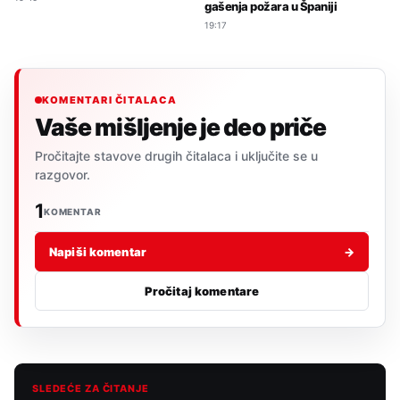
gašenja požara u Španiji
19:17
KOMENTARI ČITALACA
Vaše mišljenje je deo priče
Pročitajte stavove drugih čitalaca i uključite se u
razgovor.
1
KOMENTAR
Napiši komentar
→
Pročitaj komentare
SLEDEĆE ZA ČITANJE