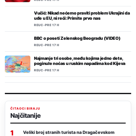
Vučić: Nikad nećemo praviti problem Ukrajini da
uđe u EU, ni reći: Primite prvo nas
REUC
•
PRE 17 H
BBC o poseti Zelenskog Beogradu (VIDEO)
REUC
•
PRE 17 H
Najmanje tri osobe, među kojima jedno dete,
poginule noćas u ruskim napadima kod Kijeva
REUC
•
PRE 17 H
ČITAOCI BIRAJU
Najčitanije
1
Veliki broj stranih turista na Dragačevskom