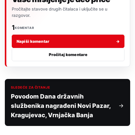
Pročitajte stavove drugih čitalaca i uključite se u
razgovor.
1
KOMENTAR
Napiši komentar
→
Pročitaj komentare
SLEDEĆE ZA ČITANJE
Povodom Dana državnih
službenika nagrađeni Novi Pazar,
Kragujevac, Vrnjačka Banja