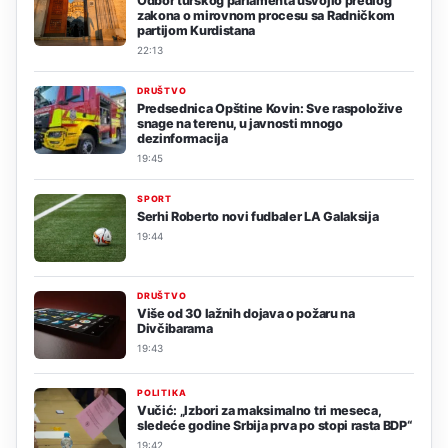
Odbor turskog parlamenta usvojio predlog
zakona o mirovnom procesu sa Radničkom
partijom Kurdistana
22:13
DRUŠTVO
Predsednica Opštine Kovin: Sve raspoložive
snage na terenu, u javnosti mnogo
dezinformacija
19:45
SPORT
Serhi Roberto novi fudbaler LA Galaksija
19:44
DRUŠTVO
Više od 30 lažnih dojava o požaru na
Divčibarama
19:43
POLITIKA
Vučić: „Izbori za maksimalno tri meseca,
sledeće godine Srbija prva po stopi rasta BDP“
19:42