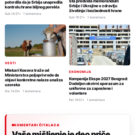
Šta predviđa memorandum
potvrdila da je Srbija unapredila
Srbije i Ukrajine o zdravlju
kontrolu hrane biljnog porekla
životinja i bezbednosti hrane
Sub 14:27
1 komentara
Sub 19:27
1 komentara
VESTI
Mlekari Kosova traže od
EKONOMIJA
Ministarstva poljoprivrede da
Kompanija Ekspo 2027 Beograd:
objavi konkretne nalaze analiza
Dodeljen okvirni sporazum za
uzoraka
uniforme za zaposlene i
Sre 14:20
1 komentara
volontere
Pet 19:57
1 komentara
KOMENTARI ČITALACA
Vaše mišljenje je deo priče