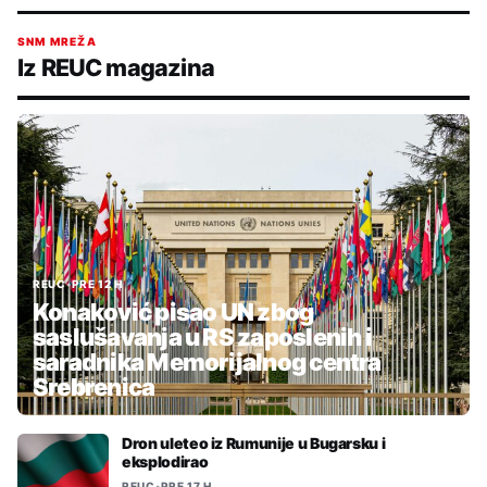
SNM MREŽA
Iz REUC magazina
REUC
•
PRE 12 H
Konaković pisao UN zbog
saslušavanja u RS zaposlenih i
saradnika Memorijalnog centra
Srebrenica
Dron uleteo iz Rumunije u Bugarsku i
eksplodirao
REUC
•
PRE 17 H