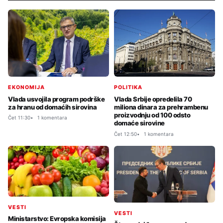
EKONOMIJA
POLITIKA
Vlada usvojila program podrške
Vlada Srbije opredelila 70
za hranu od domaćih sirovina
miliona dinara za prehrambenu
proizvodnju od 100 odsto
Čet 11:30
1 komentara
domaće sirovine
Čet 12:50
1 komentara
VESTI
VESTI
Ministarstvo: Evropska komisija