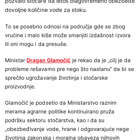
pozvalo stočare da letos blagovremeno obezbede
dovoljne količine vode za stoku.
To se posebno odnosi na područja gde se zbog
vrućine i malo kiše može smanjiti izdašnost izvora
ili oni mogu i da presuše.
Ministar
Dragan Glamočić
je rekao da je „cilj je da
probleme rešavamo pre nego što nastanu“ da bi se
sprečilo ugrožavanje životinja i stočarske
proizvodnje.
Glamočić je podsetio da Ministarstvo raznim
merama agrarne politike kontinuirano pruža
podršku sektoru stočarstva, kao i da su
„obezbeđivanje vode, hrane i odgovarajuće nege
životinja zakonska i moralna obaveza njihovih