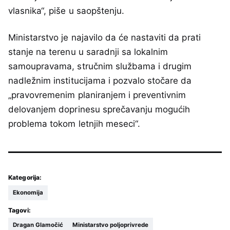
vlasnika“, piše u saopštenju.
Ministarstvo je najavilo da će nastaviti da prati
stanje na terenu u saradnji sa lokalnim
samoupravama, stručnim službama i drugim
nadležnim institucijama i pozvalo stočare da
„pravovremenim planiranjem i preventivnim
delovanjem doprinesu sprečavanju mogućih
problema tokom letnjih meseci“.
Kategorija:
Ekonomija
Tagovi:
Dragan Glamočić
Ministarstvo poljoprivrede