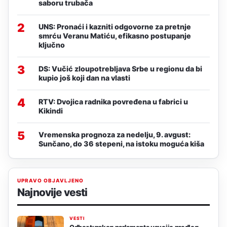
saboru trubača
2
UNS: Pronaći i kazniti odgovorne za pretnje
smrću Veranu Matiću, efikasno postupanje
ključno
3
DS: Vučić zloupotrebljava Srbe u regionu da bi
kupio još koji dan na vlasti
4
RTV: Dvojica radnika povređena u fabrici u
Kikindi
5
Vremenska prognoza za nedelju, 9. avgust:
Sunčano, do 36 stepeni, na istoku moguća kiša
UPRAVO OBJAVLJENO
Najnovije vesti
VESTI