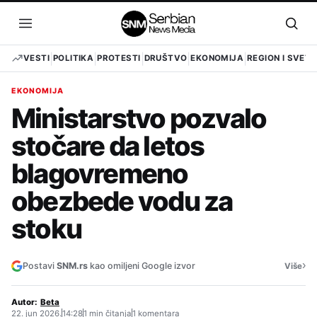
Pređi
na
Otvori
Otvo
sadržaj
meni
pret
VESTI
POLITIKA
PROTESTI
DRUŠTVO
EKONOMIJA
REGION I SVET
EKONOMIJA
Ministarstvo pozvalo
stočare da letos
blagovremeno
obezbede vodu za
stoku
›
Postavi
SNM.rs
kao omiljeni Google izvor
Više
Autor:
Beta
22. jun 2026.
14:28
1 min čitanja
1 komentara