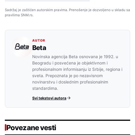
Sadržaj je zaštićen autorskim pravima. Prenošenje je dozvoljeno u skladu sa
pravilima SNM.rs.
AUTOR
Beta
Novinska agencija Beta osnovana je 1992. u
Beogradu i posvećena je objektivnom i
profesionalnom informisanju iz Srbije, regiona i
sveta. Prepoznata je po nezavisnom
novinarstvu i doslednim profesionalnim
standardima.
Svi tekstovi autora
Povezane vesti