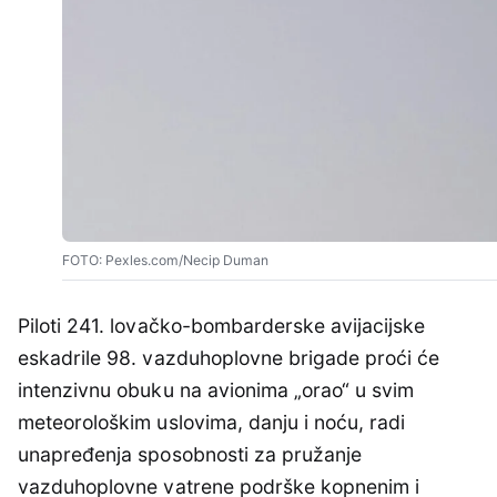
FOTO: Pexles.com/Necip Duman
Piloti 241. lovačko-bombarderske avijacijske
eskadrile 98. vazduhoplovne brigade proći će
intenzivnu obuku na avionima „orao“ u svim
meteorološkim uslovima, danju i noću, radi
unapređenja sposobnosti za pružanje
vazduhoplovne vatrene podrške kopnenim i