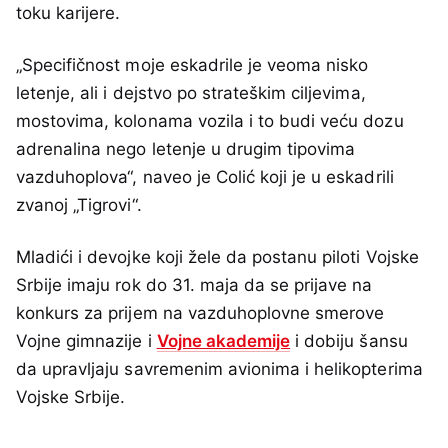
toku karijere.
„Specifičnost moje eskadrile je veoma nisko
letenje, ali i dejstvo po strateškim ciljevima,
mostovima, kolonama vozila i to budi veću dozu
adrenalina nego letenje u drugim tipovima
vazduhoplova“, naveo je Colić koji je u eskadrili
zvanoj „Tigrovi“.
Mladići i devojke koji žele da postanu piloti Vojske
Srbije imaju rok do 31. maja da se prijave na
konkurs za prijem na vazduhoplovne smerove
Vojne gimnazije i
Vojne akademije
i dobiju šansu
da upravljaju savremenim avionima i helikopterima
Vojske Srbije.