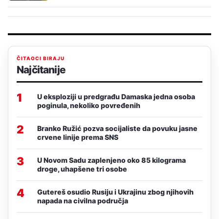
ČITAOCI BIRAJU
Najčitanije
1
U eksploziji u predgrađu Damaska jedna osoba
poginula, nekoliko povređenih
2
Branko Ružić pozva socijaliste da povuku jasne
crvene linije prema SNS
3
U Novom Sadu zaplenjeno oko 85 kilograma
droge, uhapšene tri osobe
4
Gutereš osudio Rusiju i Ukrajinu zbog njihovih
napada na civilna područja