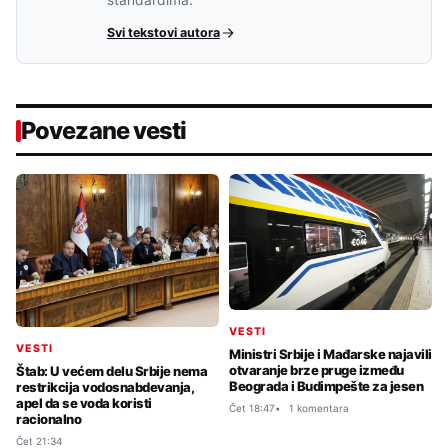
standardima.
Svi tekstovi autora
Povezane vesti
VESTI
VESTI
Ministri Srbije i Mađarske najavili
otvaranje brze pruge između
Štab: U većem delu Srbije nema
Beograda i Budimpešte za jesen
restrikcija vodosnabdevanja,
apel da se voda koristi
Čet 18:47
1 komentara
racionalno
Čet 21:34