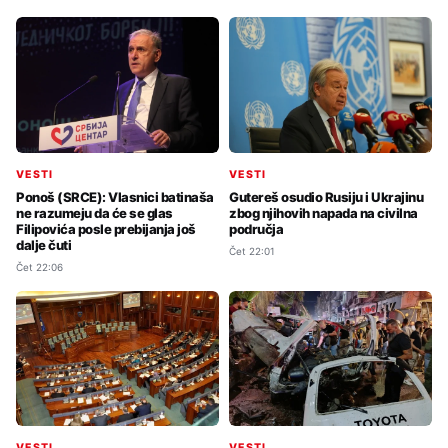
VESTI
VESTI
Ponoš (SRCE): Vlasnici batinaša
Gutereš osudio Rusiju i Ukrajinu
ne razumeju da će se glas
zbog njihovih napada na civilna
Filipovića posle prebijanja još
područja
dalje čuti
Čet 22:01
Čet 22:06
VESTI
VESTI