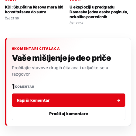
KDI: Skupština Kosova mora biti
U eksploziji u predgrađu
konstituisana do sutra
Damaska jedna osoba poginula,
nekoliko povređenih
Čet 21:59
Čet 21:57
KOMENTARI ČITALACA
Vaše mišljenje je deo priče
Pročitajte stavove drugih čitalaca i uključite se u
razgovor.
1
KOMENTAR
Napiši komentar
→
Pročitaj komentare