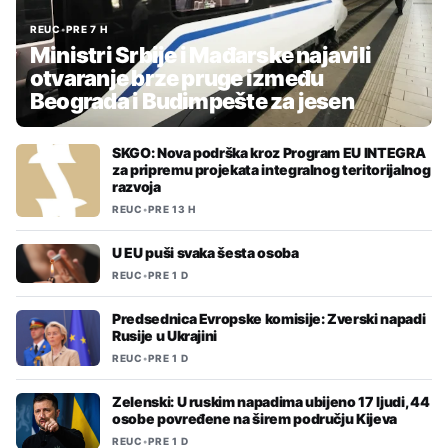
REUC
•
PRE 7 H
Ministri Srbije i Mađarske najavili
otvaranje brze pruge između
Beograda i Budimpešte za jesen
SKGO: Nova podrška kroz Program EU INTEGRA
za pripremu projekata integralnog teritorijalnog
razvoja
REUC
•
PRE 13 H
U EU puši svaka šesta osoba
REUC
•
PRE 1 D
Predsednica Evropske komisije: Zverski napadi
Rusije u Ukrajini
REUC
•
PRE 1 D
Zelenski: U ruskim napadima ubijeno 17 ljudi, 44
osobe povređene na širem području Kijeva
REUC
•
PRE 1 D