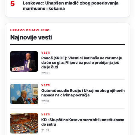
5
Leskovac: Uhapšen mladić zbog posedovanja
marihuane i kokaina
UPRAVO OBJAVLJENO
Najnovije vesti
VESTI
Ponoš (SRCE): Vlasnici batinaša ne razumeju
da će se glas Filipovića posle prebijanja još
dalje čuti
22:06
VESTI
Gutereš osudio Rusiju i Ukrajinu zbog njihovih
napada na civilna područja
22:01
VESTI
KDI: Skupština Kosova mora biti konstituisana
do sutra
21:59