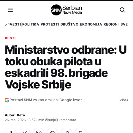
Pređi
na
Otvori
Otvo
sadržaj
meni
pret
VESTI
POLITIKA
PROTESTI
DRUŠTVO
EKONOMIJA
REGION I SVET
VESTI
Ministarstvo odbrane: U
toku obuka pilota u
eskadrili 98. brigade
Vojske Srbije
›
Postavi
SNM.rs
kao omiljeni Google izvor
Više
Autor:
Beta
26. maj 2026.
18:52
1 min čitanja
1 komentara