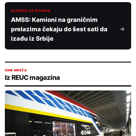
SLEDEĆE ZA ČITANJE
AMSS: Kamioni na graničnim
prelazima čekaju do šest sati da
izađu iz Srbije
SNM MREŽA
Iz REUC magazina