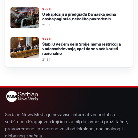
VESTI
U eksploziji u predgrađu Damaska jedna
osoba poginula, nekoliko povređenih
21:57
VESTI
Štab: U većem delu Srbije nema restrikcija
vodosnabdevanja, apel da se voda koristi
racionalno
21:34
Serbian News Media je nezavisni informativni portal sa
sedištem u Kragujevcu koji ima za cilj da javnosti pruži tačne,
pravovremene i proverene vesti od lokalnog, nacionalnog i
globalnog značaja.