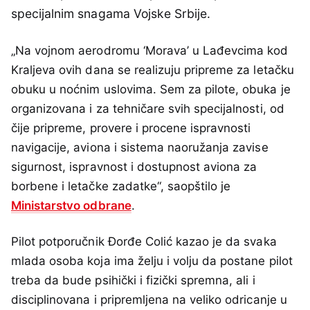
specijalnim snagama Vojske Srbije.
„Na vojnom aerodromu ‘Morava’ u Lađevcima kod
Kraljeva ovih dana se realizuju pripreme za letačku
obuku u noćnim uslovima. Sem za pilote, obuka je
organizovana i za tehničare svih specijalnosti, od
čije pripreme, provere i procene ispravnosti
navigacije, aviona i sistema naoružanja zavise
sigurnost, ispravnost i dostupnost aviona za
borbene i letačke zadatke“, saopštilo je
Ministarstvo odbrane
.
Pilot potporučnik Đorđe Colić kazao je da svaka
mlada osoba koja ima želju i volju da postane pilot
treba da bude psihički i fizički spremna, ali i
disciplinovana i pripremljena na veliko odricanje u