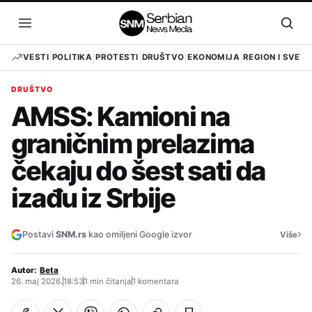
Pređi
na
Otvori
Otvo
sadržaj
meni
pret
VESTI
POLITIKA
PROTESTI
DRUŠTVO
EKONOMIJA
REGION I SVET
DRUŠTVO
AMSS: Kamioni na
graničnim prelazima
čekaju do šest sati da
izađu iz Srbije
›
Postavi
SNM.rs
kao omiljeni Google izvor
Više
Autor:
Beta
26. maj 2026.
18:53
1 min čitanja
1 komentara