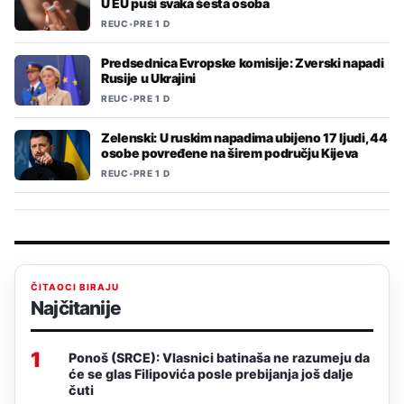
U EU puši svaka šesta osoba
REUC
•
PRE 1 D
Predsednica Evropske komisije: Zverski napadi
Rusije u Ukrajini
REUC
•
PRE 1 D
Zelenski: U ruskim napadima ubijeno 17 ljudi, 44
osobe povređene na širem području Kijeva
REUC
•
PRE 1 D
ČITAOCI BIRAJU
Najčitanije
1
Ponoš (SRCE): Vlasnici batinaša ne razumeju da
će se glas Filipovića posle prebijanja još dalje
čuti