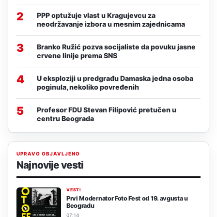
2
PPP optužuje vlast u Kragujevcu za
neodržavanje izbora u mesnim zajednicama
3
Branko Ružić pozva socijaliste da povuku jasne
crvene linije prema SNS
4
U eksploziji u predgrađu Damaska jedna osoba
poginula, nekoliko povređenih
5
Profesor FDU Stevan Filipović pretučen u
centru Beograda
UPRAVO OBJAVLJENO
Najnovije vesti
VESTI
Prvi Modernator Foto Fest od 19. avgusta u
Beogradu
07:14