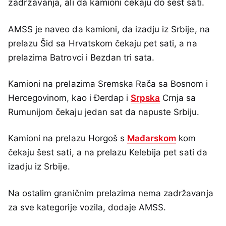
zadržavanja, ali da kamioni čekaju do šest sati.
AMSS je naveo da kamioni, da izadju iz Srbije, na
prelazu Šid sa Hrvatskom čekaju pet sati, a na
prelazima Batrovci i Bezdan tri sata.
Kamioni na prelazima Sremska Rača sa Bosnom i
Hercegovinom, kao i Đerdap i
Srpska
Crnja sa
Rumunijom čekaju jedan sat da napuste Srbiju.
Kamioni na prelazu Horgoš s
Mađarskom
kom
čekaju šest sati, a na prelazu Kelebija pet sati da
izadju iz Srbije.
Na ostalim graničnim prelazima nema zadržavanja
za sve kategorije vozila, dodaje AMSS.