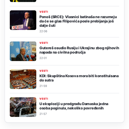
VESTI
Ponoš (SRCE): Vlasnici batinaša ne razumeju
da će se glas Filipovića posle prebijanja još
dalje čuti
22:06
VESTI
Gutereš osudio Rusiju i Ukrajinu zbog njihovih
napada na civilna područja
22:01
VESTI
KDI: Skupština Kosova mora biti konstituisana
do sutra
21:59
VESTI
U eksploziji u predgrađu Damaska jedna
osoba poginula, nekoliko povređenih
21:57