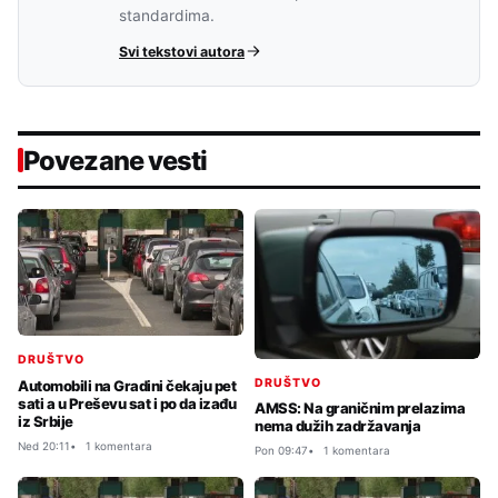
standardima.
Svi tekstovi autora
Povezane vesti
DRUŠTVO
DRUŠTVO
Automobili na Gradini čekaju pet
sati a u Preševu sat i po da izađu
AMSS: Na graničnim prelazima
iz Srbije
nema dužih zadržavanja
Ned 20:11
1 komentara
Pon 09:47
1 komentara