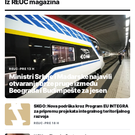
Iz REUC magazina
REUC
•
PRE 13 H
Ministri Srbije i Mađarske najavili
otvaranje brze pruge između
Beograda i Budimpešte za jesen
SKGO: Nova podrška kroz Program EU INTEGRA
za pripremu projekata integralnog teritorijalnog
razvoja
REUC
•
PRE 18 H