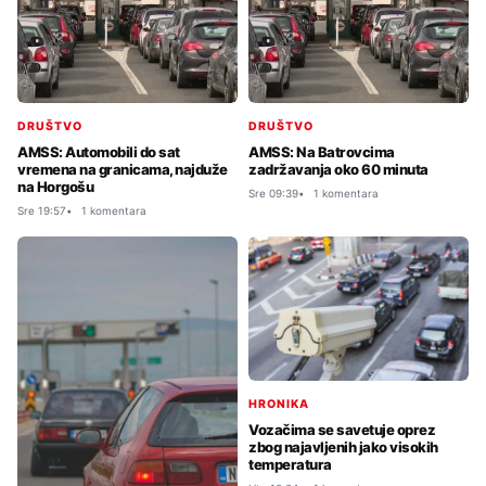
DRUŠTVO
DRUŠTVO
AMSS: Automobili do sat
AMSS: Na Batrovcima
vremena na granicama, najduže
zadržavanja oko 60 minuta
na Horgošu
Sre 09:39
1 komentara
Sre 19:57
1 komentara
HRONIKA
Vozačima se savetuje oprez
zbog najavljenih jako visokih
temperatura