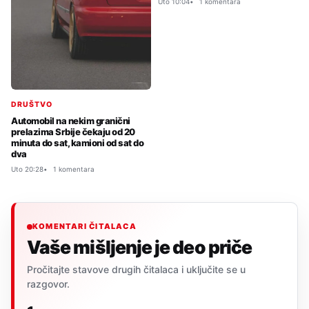
Uto 10:04
1 komentara
DRUŠTVO
Automobil na nekim granični
prelazima Srbije čekaju od 20
minuta do sat, kamioni od sat do
dva
Uto 20:28
1 komentara
KOMENTARI ČITALACA
Vaše mišljenje je deo priče
Pročitajte stavove drugih čitalaca i uključite se u
razgovor.