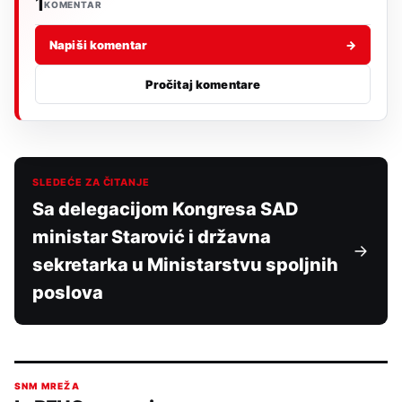
1
KOMENTAR
Napiši komentar
→
Pročitaj komentare
SLEDEĆE ZA ČITANJE
Sa delegacijom Kongresa SAD
ministar Starović i državna
sekretarka u Ministarstvu spoljnih
poslova
SNM MREŽA