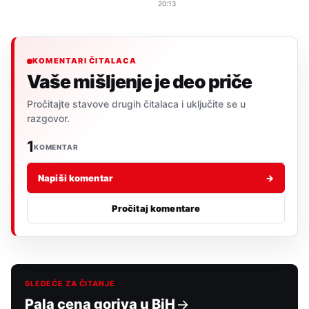
20:13
KOMENTARI ČITALACA
Vaše mišljenje je deo priče
Pročitajte stavove drugih čitalaca i uključite se u
razgovor.
1
KOMENTAR
Napiši komentar
→
Pročitaj komentare
SLEDEĆE ZA ČITANJE
Pala cena goriva u BiH