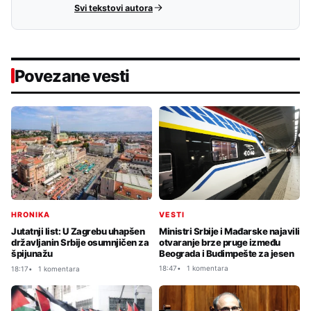
Svi tekstovi autora
Povezane vesti
VESTI
HRONIKA
Ministri Srbije i Mađarske najavili
Jutatnji list: U Zagrebu uhapšen
otvaranje brze pruge između
državljanin Srbije osumnjičen za
Beograda i Budimpešte za jesen
špijunažu
18:47
1 komentara
18:17
1 komentara