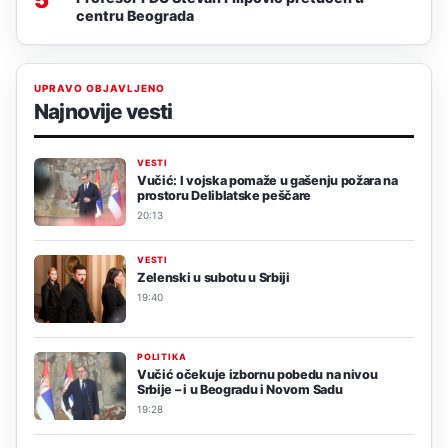
centru Beograda
UPRAVO OBJAVLJENO
Najnovije vesti
VESTI
Vučić: I vojska pomaže u gašenju požara na
prostoru Deliblatske peščare
20:13
VESTI
Zelenski u subotu u Srbiji
19:40
POLITIKA
Vučić očekuje izbornu pobedu na nivou
Srbije – i u Beogradu i Novom Sadu
19:28