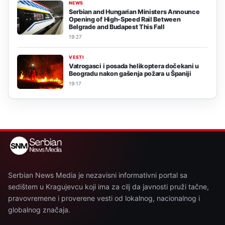
NEWS
Serbian and Hungarian Ministers Announce
Opening of High-Speed Rail Between
Belgrade and Budapest This Fall
19:27
VESTI
Vatrogasci i posada helikoptera dočekani u
Beogradu nakon gašenja požara u Španiji
19:17
Serbian News Media je nezavisni informativni portal sa
sedištem u Kragujevcu koji ima za cilj da javnosti pruži tačne,
pravovremene i proverene vesti od lokalnog, nacionalnog i
globalnog značaja.