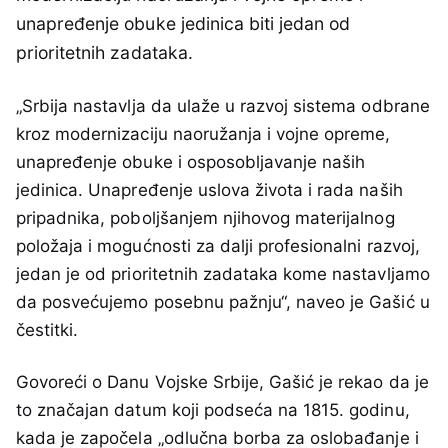
unapređenje obuke jedinica biti jedan od
prioritetnih zadataka.
„Srbija nastavlja da ulaže u razvoj sistema odbrane
kroz modernizaciju naoružanja i vojne opreme,
unapređenje obuke i osposobljavanje naših
jedinica. Unapređenje uslova života i rada naših
pripadnika, poboljšanjem njihovog materijalnog
položaja i mogućnosti za dalji profesionalni razvoj,
jedan je od prioritetnih zadataka kome nastavljamo
da posvećujemo posebnu pažnju“, naveo je Gašić u
čestitki.
Govoreći o Danu Vojske Srbije, Gašić je rekao da je
to značajan datum koji podseća na 1815. godinu,
kada je započela „odlučna borba za oslobađanje i