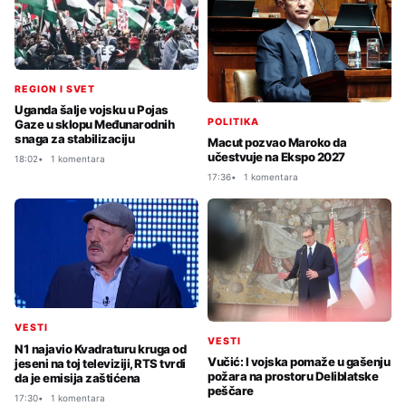
REGION I SVET
Uganda šalje vojsku u Pojas
POLITIKA
Gaze u sklopu Međunarodnih
snaga za stabilizaciju
Macut pozvao Maroko da
učestvuje na Ekspo 2027
18:02
1 komentara
17:36
1 komentara
VESTI
VESTI
N1 najavio Kvadraturu kruga od
Vučić: I vojska pomaže u gašenju
jeseni na toj televiziji, RTS tvrdi
požara na prostoru Deliblatske
da je emisija zaštićena
peščare
17:30
1 komentara