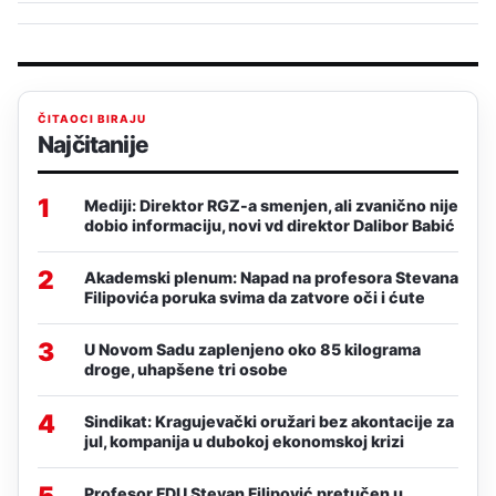
ČITAOCI BIRAJU
Najčitanije
1
Mediji: Direktor RGZ-a smenjen, ali zvanično nije
dobio informaciju, novi vd direktor Dalibor Babić
2
Akademski plenum: Napad na profesora Stevana
Filipovića poruka svima da zatvore oči i ćute
3
U Novom Sadu zaplenjeno oko 85 kilograma
droge, uhapšene tri osobe
4
Sindikat: Kragujevački oružari bez akontacije za
jul, kompanija u dubokoj ekonomskoj krizi
5
Profesor FDU Stevan Filipović pretučen u