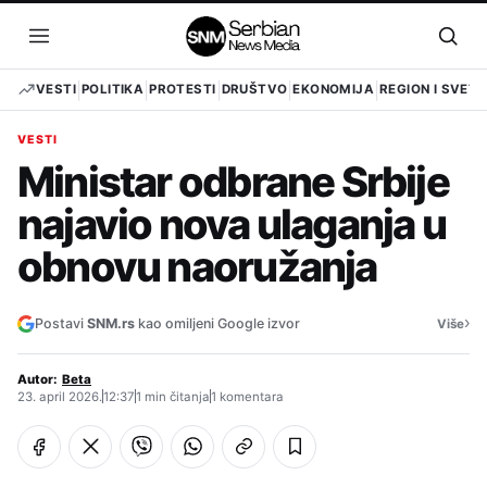
Pređi
na
Otvori
Otvo
sadržaj
meni
pret
VESTI
POLITIKA
PROTESTI
DRUŠTVO
EKONOMIJA
REGION I SVET
VESTI
Ministar odbrane Srbije
najavio nova ulaganja u
obnovu naoružanja
›
Postavi
SNM.rs
kao omiljeni Google izvor
Više
Autor:
Beta
23. april 2026.
12:37
1 min čitanja
1 komentara