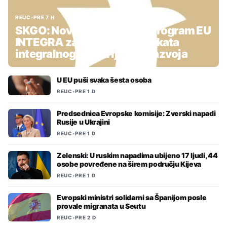
REUC
•
PRE 7 H
SKGO: Nova podrška kroz Program EU
INTEGRA za pripremu projekata
integralnog teritorijalnog razvoja
U EU puši svaka šesta osoba
REUC
•
PRE 1 D
Predsednica Evropske komisije: Zverski napadi
Rusije u Ukrajini
REUC
•
PRE 1 D
Zelenski: U ruskim napadima ubijeno 17 ljudi, 44
osobe povređene na širem području Kijeva
REUC
•
PRE 1 D
Evropski ministri solidarni sa Španijom posle
provale migranata u Seutu
REUC
•
PRE 2 D