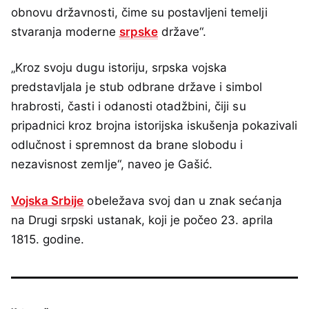
obnovu državnosti, čime su postavljeni temelji
stvaranja moderne
srpske
države“.
„Kroz svoju dugu istoriju, srpska vojska
predstavljala je stub odbrane države i simbol
hrabrosti, časti i odanosti otadžbini, čiji su
pripadnici kroz brojna istorijska iskušenja pokazivali
odlučnost i spremnost da brane slobodu i
nezavisnost zemlje“, naveo je Gašić.
Vojska Srbije
obeležava svoj dan u znak sećanja
na Drugi srpski ustanak, koji je počeo 23. aprila
1815. godine.