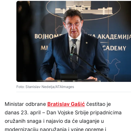
Foto: Stanislav Nedelja/ATAImages
Ministar odbrane
Bratislav Gašić
čestitao je
danas 23. april – Dan Vojske Srbije pripadnicima
oružanih snaga i najavio da će ulaganje u
modernizaciju naoružanja i vojne opreme i