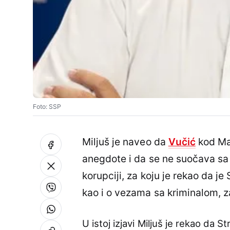
Foto: SSP
Miljuš je naveo da
Vučić
kod Mar
anegdote i da se ne suočava sa 
korupciji, za koju je rekao da je
kao i o vezama sa kriminalom, za
U istoj izjavi Miljuš je rekao da