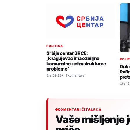
POLITIKA
Srbija centar SRCE:
„Kragujevac ima ozbiljne
POLI
komunalne i infrastrukturne
Đuki
probleme“
Rafi
Sre 09:23
1 komentara
pret
Uto 13
KOMENTARI ČITALACA
Vaše mišljenje 
priče