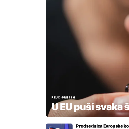
REUC
•
PRE 11 H
U EU puši svaka 
Predsednica Evropske kom