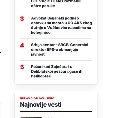
BiH, Vučić i Helez razmenili
oštre poruke
3
Advokat Beljanski podneo
ostavku na mesto u UO AKS zbog
ćutnje o Vučićevim napadima na
koleginicu
4
Srbija centar – SRCE: Generalni
direktor EPS-a obmanjuje
javnost
5
Požari kod Zaječara i u
Deliblatskoj peščari, gase ih
helikopteri
UPRAVO OBJAVLJENO
Najnovije vesti