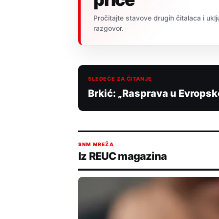
Pročitajte stavove drugih čitalaca i uklj
razgovor.
SLEDEĆE ZA ČITANJE
Brkić: „Rasprava u Evropsk
SNM MREŽA
Iz REUC magazina