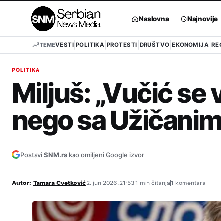
Pređi
na
Naslovna
Najnovije
sadržaj
TEME
VESTI
POLITIKA
PROTESTI
DRUŠTVO
EKONOMIJA
RE
POLITIKA
Miljuš: „Vučić se
nego sa Užičanim
Postavi
SNM.rs
kao omiljeni Google izvor
Autor:
Tamara Cvetković
2. jun 2026.
21:53
1 min čitanja
1 komentara