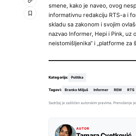
smene, kako je naveo, ovog nesp
informativnu redakciju RTS-a i fo
skladu sa zakonom i svojim ovlaš
nazvao Informer, Hepi i Pink, uz
neistomišljenika“ i „platforme za 
Kategorija:
Politika
Tagovi:
Branko Miljuš
Informer
REM
RTS
Sadržaj je zaštićen autorskim pravima. Prenošenje je
AUTOR
Tamara Cvetković