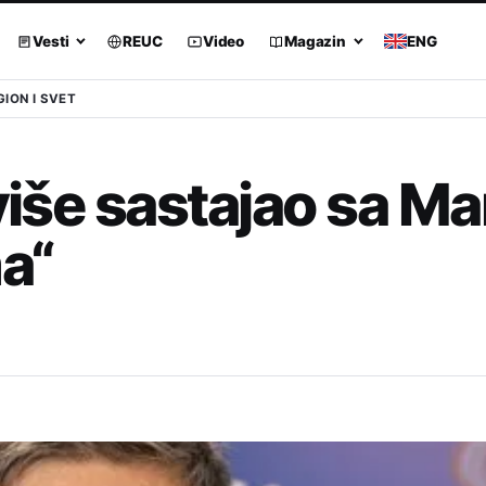
Vesti
REUC
Video
Magazin
ENG
GION I SVET
 više sastajao sa M
a“