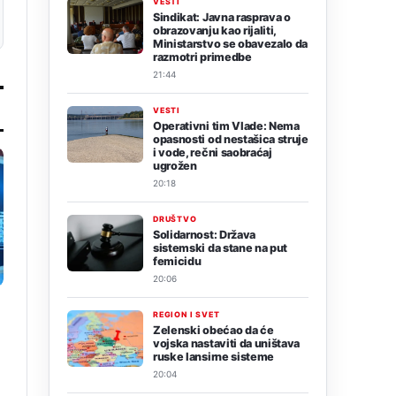
VESTI
Sindikat: Javna rasprava o
obrazovanju kao rijaliti,
Ministarstvo se obavezalo da
razmotri primedbe
21:44
VESTI
Operativni tim Vlade: Nema
opasnosti od nestašica struje
i vode, rečni saobraćaj
ugrožen
20:18
DRUŠTVO
Solidarnost: Država
sistemski da stane na put
femicidu
20:06
REGION I SVET
Zelenski obećao da će
vojska nastaviti da uništava
ruske lansirne sisteme
20:04