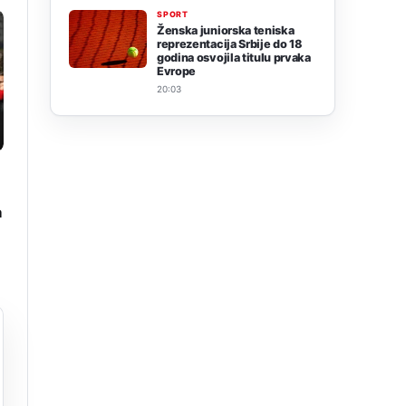
SPORT
Ženska juniorska teniska
reprezentacija Srbije do 18
godina osvojila titulu prvaka
Evrope
20:03
a