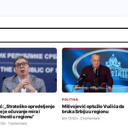
I
POLITIKA
ć: „Strateško opredeljenje
Milivojević optužio Vučića da
e je očuvanje mira i
bruka Srbiju u regionu
lnosti u regionu“
Sre 13:52
2 komentara
:10
1 komentara