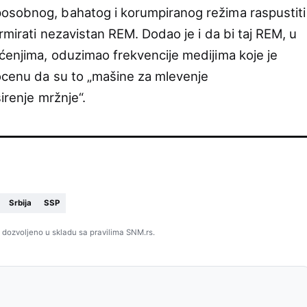
osobnog, bahatog i korumpiranog režima raspustiti
rmirati nezavistan REM. Dodao je i da bi taj REM, u
ćenjima, oduzimao frekvencije medijima koje je
 ocenu da su to „mašine za mlevenje
širenje mržnje“.
Srbija
SSP
 dozvoljeno u skladu sa pravilima SNM.rs.