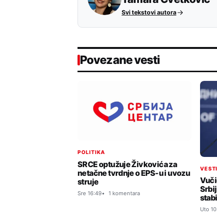
Svi tekstovi autora
Povezane vesti
POLITIKA
SRCE optužuje Živkovića za
VEST
netačne tvrdnje o EPS-u i uvozu
Vuči
struje
Srbij
Sre 16:49
1 komentara
stabi
Uto 10