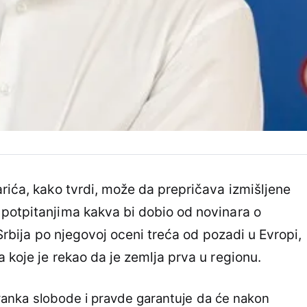
ića, kako tvrdi, može da prepričava izmišljene
potpitanjima kakva bi dobio od novinara o
 Srbija po njegovoj oceni treća od pozadi u Evropi,
 koje je rekao da je zemlja prva u regionu.
 Stranka slobode i pravde garantuje da će nakon