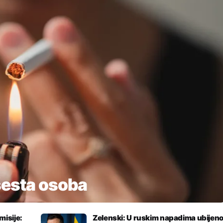
šesta osoba
isije:
Zelenski: U ruskim napadima ubijen