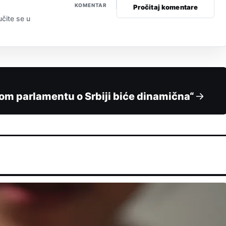
KOMENTAR
Pročitaj komentare
učite se u
om parlamentu o Srbiji biće dinamična“