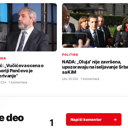
POLITIKA
TIKA
NADA: „Oluja“ nije završena,
ć: „Vučićeva ocena o
upozoravaju na iseljavanje Srb
neriji Pančevo je
sa KiM
erivanje“
Uto 10:33
1 komentara
:23
1 komentara
je deo
1
Napiši komentar
→