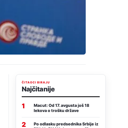
ČITAOCI BIRAJU
Najčitanije
1
Macut: Od 17. avgusta još 18
lekova o trošku države
2
Po odlasku predsednika Srbije iz