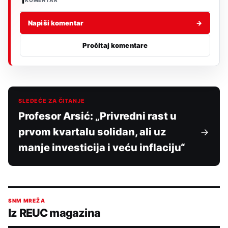
KOMENTAR
Napiši komentar
→
Pročitaj komentare
SLEDEĆE ZA ČITANJE
Profesor Arsić: „Privredni rast u
prvom kvartalu solidan, ali uz
manje investicija i veću inflaciju“
SNM MREŽA
Iz REUC magazina