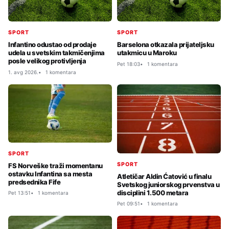
SPORT
SPORT
Infantino odustao od prodaje
Barselona otkazala prijateljsku
udela u svetskim takmičenjima
utakmicu u Maroku
posle velikog protivljenja
Pet 18:03
1 komentara
1. avg 2026.
1 komentara
SPORT
SPORT
FS Norveške traži momentanu
ostavku Infantina sa mesta
Atletičar Aldin Ćatović u finalu
predsednika Fife
Svetskog juniorskog prvenstva u
disciplini 1.500 metara
Pet 13:51
1 komentara
Pet 09:51
1 komentara