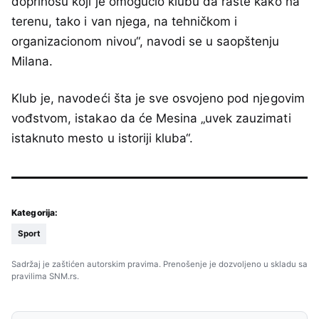
doprinosu koji je omogućio klubu da raste kako na
terenu, tako i van njega, na tehničkom i
organizacionom nivou“, navodi se u saopštenju
Milana.
Klub je, navodeći šta je sve osvojeno pod njegovim
vođstvom, istakao da će Mesina „uvek zauzimati
istaknuto mesto u istoriji kluba“.
Kategorija:
Sport
Sadržaj je zaštićen autorskim pravima. Prenošenje je dozvoljeno u skladu sa
pravilima SNM.rs.