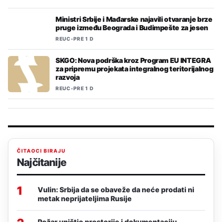
Ministri Srbije i Mađarske najavili otvaranje brze
pruge između Beograda i Budimpešte za jesen
REUC
•
PRE 1 D
SKGO: Nova podrška kroz Program EU INTEGRA
za pripremu projekata integralnog teritorijalnog
razvoja
REUC
•
PRE 1 D
ČITAOCI BIRAJU
Najčitanije
1
Vulin: Srbija da se obaveže da neće prodati ni
metak neprijateljima Rusije
Požar uništio prostorije i dokumentaciju