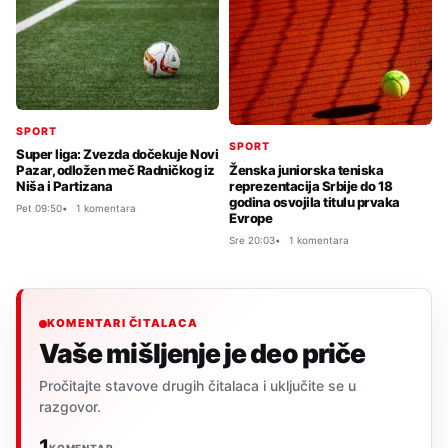
SPORT
SPORT
Super liga: Zvezda dočekuje Novi
Ženska juniorska teniska
Pazar, odložen meč Radničkog iz
reprezentacija Srbije do 18
Niša i Partizana
godina osvojila titulu prvaka
Pet 09:50
1 komentara
Evrope
Sre 20:03
1 komentara
KOMENTARI ČITALACA
Vaše mišljenje je deo priče
Pročitajte stavove drugih čitalaca i uključite se u
razgovor.
1