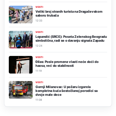
VESTI
Veliki broj stranih turista na Dragačevskom
saboru trubača
12:33
VESTI
Lopandić (SRCE): Poseta Zelenskog Beogradu
simbolična, radi se o davanju signala Zapadu
12:24
VESTI
Đilas: Posle promene vlasti neće doći do
haosa, već do stabilnosti
11:19
VESTI
Gornji Milanovac: U požaru izgorela
kompletna kuća šestočlanoj porodici sa
dvoje male dece
11:08