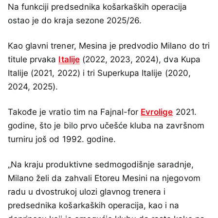
Na funkciji predsednika košarkaških operacija
ostao je do kraja sezone 2025/26.
Kao glavni trener, Mesina je predvodio Milano do tri
titule prvaka
Italije
(2022, 2023, 2024), dva Kupa
Italije (2021, 2022) i tri Superkupa Italije (2020,
2024, 2025).
Takođe je vratio tim na Fajnal-for
Evrolige
2021.
godine, što je bilo prvo učešće kluba na završnom
turniru još od 1992. godine.
„Na kraju produktivne sedmogodišnje saradnje,
Milano želi da zahvali Etoreu Mesini na njegovom
radu u dvostrukoj ulozi glavnog trenera i
predsednika košarkaških operacija, kao i na