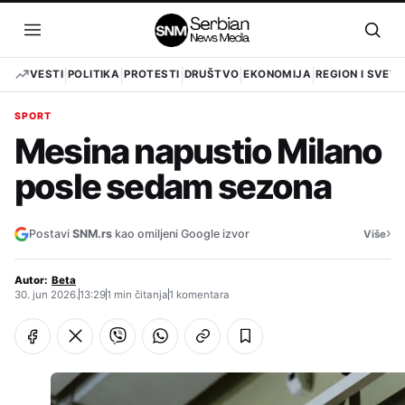
Pređi
na
Otvori
Otvo
sadržaj
meni
pret
VESTI
POLITIKA
PROTESTI
DRUŠTVO
EKONOMIJA
REGION I SVET
SPORT
Mesina napustio Milano
posle sedam sezona
›
Postavi
SNM.rs
kao omiljeni Google izvor
Više
Autor:
Beta
30. jun 2026.
13:29
1 min čitanja
1 komentara