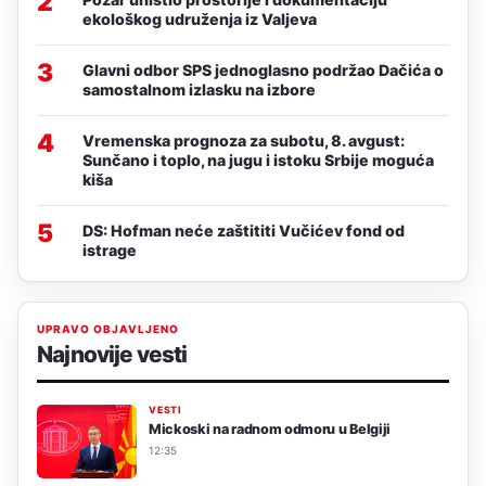
2
ekološkog udruženja iz Valjeva
3
Glavni odbor SPS jednoglasno podržao Dačića o
samostalnom izlasku na izbore
4
Vremenska prognoza za subotu, 8. avgust:
Sunčano i toplo, na jugu i istoku Srbije moguća
kiša
5
DS: Hofman neće zaštititi Vučićev fond od
istrage
UPRAVO OBJAVLJENO
Najnovije vesti
VESTI
Mickoski na radnom odmoru u Belgiji
12:35