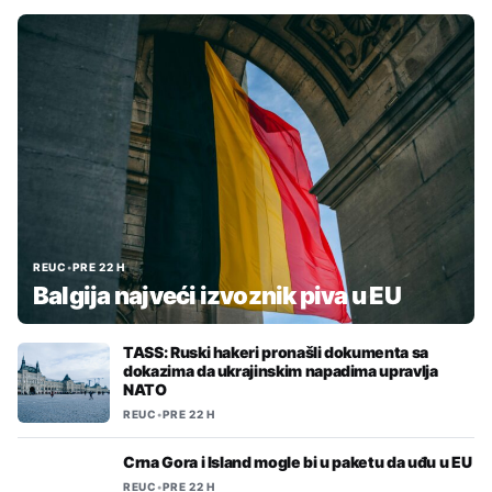
REUC
•
PRE 22 H
Balgija najveći izvoznik piva u EU
TASS: Ruski hakeri pronašli dokumenta sa
dokazima da ukrajinskim napadima upravlja
NATO
REUC
•
PRE 22 H
Crna Gora i Island mogle bi u paketu da uđu u EU
REUC
•
PRE 22 H