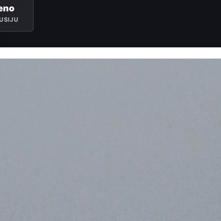
eno
USIJU