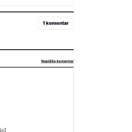
1 komentar
Napišite komentar
i=1