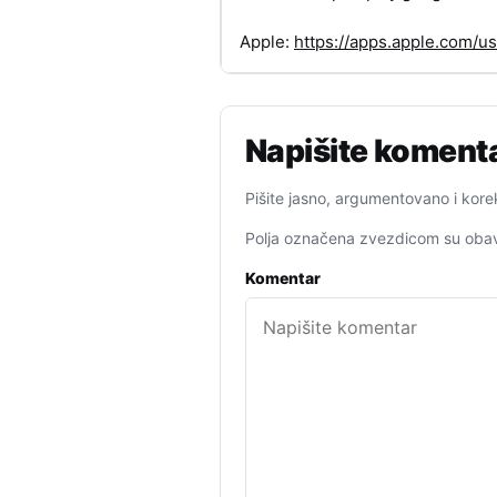
Apple:
https://apps.apple.com/
Napišite koment
Pišite jasno, argumentovano i kore
Polja označena zvezdicom su obav
Komentar