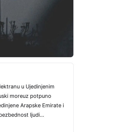
lektranu u Ujedinjenim
muski moreuz potpuno
edinjene Arapske Emirate i
 bezbednost ljudi…