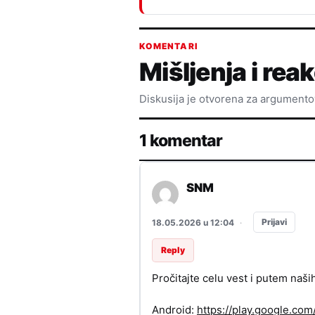
KOMENTARI
Mišljenja i reak
Diskusija je otvorena za argument
1 komentar
SNM
Prijavi
18.05.2026 u 12:04
·
Reply
Pročitajte celu vest i putem naši
Android:
https://play.google.c