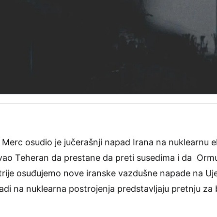
Merc osudio je jučerašnji napad Irana na nuklearnu e
vao Teheran da prestane da preti susedima i da Or
štrije osuđujemo nove iranske vazdušne napade na Uj
di na nuklearna postrojenja predstavljaju pretnju za