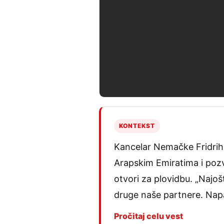
KONTEKST
Kancelar Nemačke Fridrih 
Arapskim Emiratima i poz
otvori za plovidbu. „Najo
druge naše partnere. Napa
Pročitaj celu vest