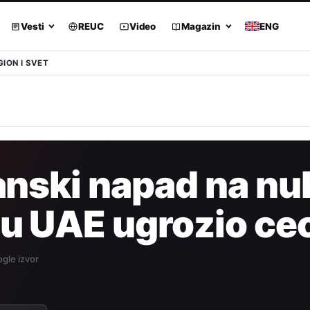
Vesti
REUC
Video
Magazin
ENG
GION I SVET
anski napad na nu
u UAE ugrozio ce
gle izvor