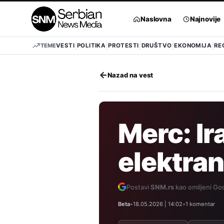
Pređi
na
Naslovna
Najnovije
sadržaj
TEME
VESTI
POLITIKA
PROTESTI
DRUŠTVO
EKONOMIJA
RE
←
Nazad na vest
Merc: Ir
elektran
Postavi
SNM.rs
kao omiljeni Goo
Beta
•
18.05.2026 | 14:02
•
1 komentar