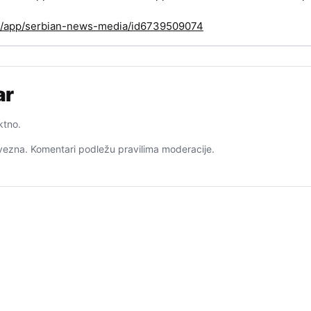
us/app/serbian-news-media/id6739509074
ar
ktno.
ezna. Komentari podležu pravilima moderacije.