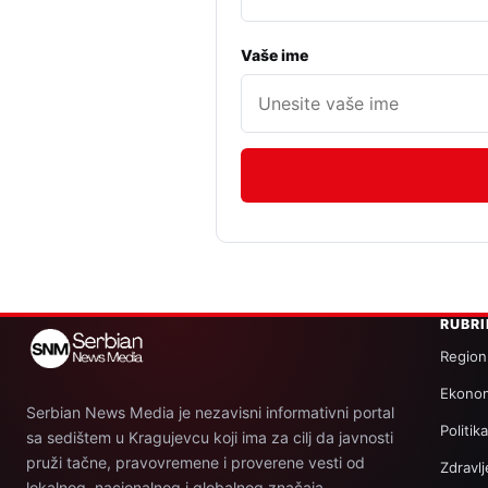
Vaše ime
RUBR
Region
Ekonom
Serbian News Media je nezavisni informativni portal
Politik
sa sedištem u Kragujevcu koji ima za cilj da javnosti
pruži tačne, pravovremene i proverene vesti od
Zdravlj
lokalnog, nacionalnog i globalnog značaja.