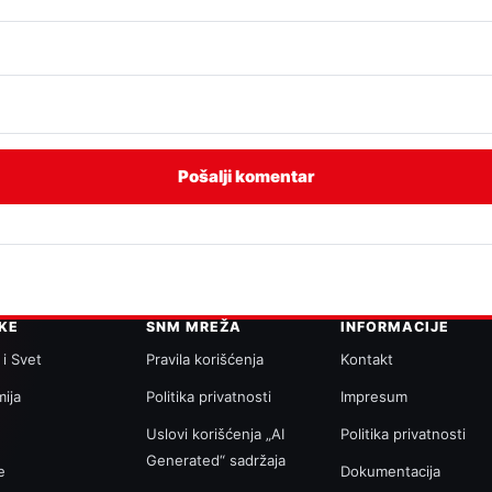
IKE
SNM MREŽA
INFORMACIJE
 i Svet
Pravila korišćenja
Kontakt
ija
Politika privatnosti
Impresum
a
Uslovi korišćenja „AI
Politika privatnosti
Generated“ sadržaja
e
Dokumentacija