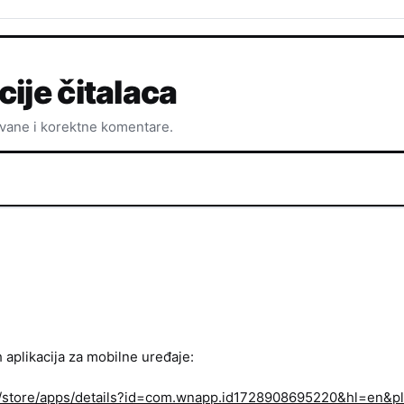
cije čitalaca
ovane i korektne komentare.
h aplikacija za mobilne uređaje:
om/store/apps/details?id=com.wnapp.id1728908695220&hl=en&pl