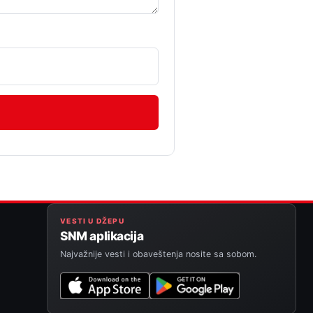
VESTI U DŽEPU
SNM aplikacija
Najvažnije vesti i obaveštenja nosite sa sobom.