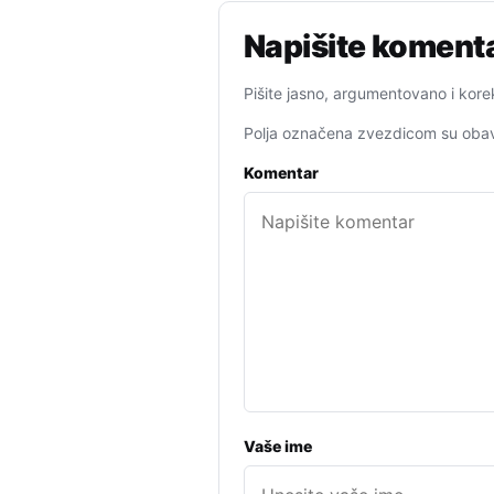
Napišite koment
Pišite jasno, argumentovano i kore
Polja označena zvezdicom su obav
Komentar
Vaše ime