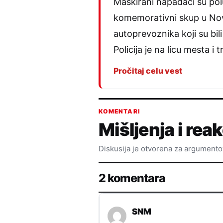
Maskirani napadači su pol
komemorativni skup u Nov
autoprevoznika koji su bil
Policija je na licu mesta 
Pročitaj celu vest
KOMENTARI
Mišljenja i reak
Diskusija je otvorena za argument
2 komentara
SNM