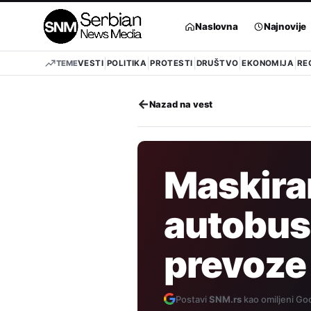
Pređi
na
Naslovna
Najnovije
sadržaj
TEME
VESTI
POLITIKA
PROTESTI
DRUŠTVO
EKONOMIJA
RE
←
Nazad na vest
Maskiran
autobuse
prevoze
Postavi
SNM.rs
kao omiljeni Goo