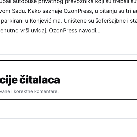
upali autobuse privatnog prevoznika koji su trebali 
om Sadu. Kako saznaje OzonPress, u pitanju su tri a
i parkirani u Konjevićima. Uništene su šoferšajbne i st
i trenutno vrši uviđaj. OzonPress navodi…
cije čitalaca
ovane i korektne komentare.