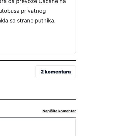
sutra da prevoze Čačane na
utobusa privatnog
akla sa strane putnika.
2 komentara
Napišite komentar