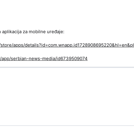
h aplikacija za mobilne uređaje:
om/store/apps/details?id=com.wnapp.id1728908695220&hl=en&pl
us/app/serbian-news-media/id6739509074