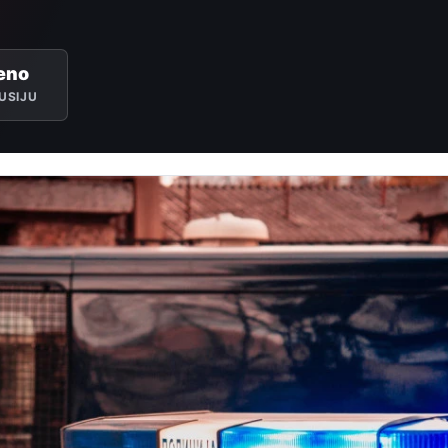
eno
USIJU