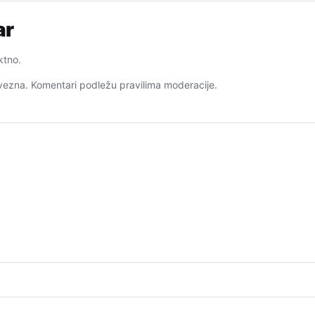
ar
ktno.
ezna. Komentari podležu pravilima moderacije.