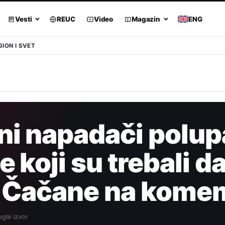
Vesti
REUC
Video
Magazin
ENG
GION I SVET
i napadači polupa
 koji su trebali d
 Čačane na komem
gle izvor