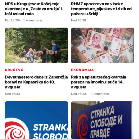
NPS u Kragujevcu: Kašnjenje
RHMZ upozorava na visoke
akontacije u „Zastava oružju“ i
temperature, pljuskove i rizik od
loši uslovi rada
požara u Srbiji
Pet 13:29
1 komentara
Ned 16:36
DRUŠTVO
EKONOMIJA
Devetnaestoro dece iz Zaporožja
Rok za uplatu trećeg kvartala
boravi na Kopaoniku do 10.
poreza na imovinu ističe 14.
avgusta
avgusta
Ned 16:34
Ned 16:33
1 komentara