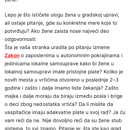
Lepo je što ističete ulogu žena u gradskoj upravi,
ali ostaje pitanje, gde su konkretne mere koje to
potvrđuju? Ako žene zaista nose najveći deo
odgovornosti:
Šta je vaša stranka uradila po pitanju izmene
Zakon
o zaposlenima u autonomnim pokrajinama i
jedinicama lokalne samouprave kako bi žene u
lokalnoj samoupravi imale pristojne plate? Koliko je
novih mesta u vrtićima otvoreno u poslednje 2–3
godine i zašto i dalje imamo liste čekanja? Zašto
majke i dalje moraju da biraju između posla i brige
o deci zbog nedostatka vrtića? Da li mislite da
vaspitačice imaju adekvatne plate u svoj rad? Ja ću
vam reći da ne. Nije dovoljno reći da su žene stub
sistema, to svi znamo. Pitanje je: šta ste kao grad