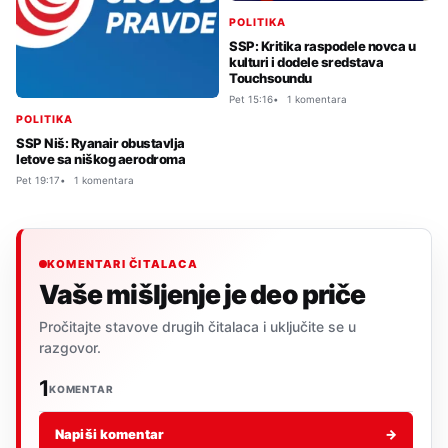
POLITIKA
SSP: Kritika raspodele novca u
kulturi i dodele sredstava
Touchsoundu
Pet 15:16
1 komentara
POLITIKA
SSP Niš: Ryanair obustavlja
letove sa niškog aerodroma
Pet 19:17
1 komentara
KOMENTARI ČITALACA
Vaše mišljenje je deo priče
Pročitajte stavove drugih čitalaca i uključite se u
razgovor.
1
KOMENTAR
Napiši komentar
→