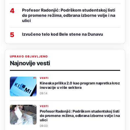
4
Profesor Radonjić: Podrškom studentskoj listi
do promene režima, odbrana izborne volje i na
ulici
5
Izvučeno telo kod Bele stene na Dunavu
UPRAVO OBJAVLJENO
Najnovije vesti
VESTI
Kineska prilika 2.0 kao program napretka kroz
inovacije u više sektora
09:14
VESTI
Profesor Radonjić: Podrškom studentskoj listi
do promene režima, odbrana izborne volje i na
ulici
09:03