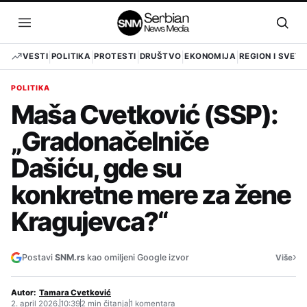
Pređi
na
Otvori
Otvo
sadržaj
meni
pret
VESTI
POLITIKA
PROTESTI
DRUŠTVO
EKONOMIJA
REGION I SVET
POLITIKA
Maša Cvetković (SSP):
„Gradonačelniče
Dašiću, gde su
konkretne mere za žene
Kragujevca?“
›
Postavi
SNM.rs
kao omiljeni Google izvor
Više
Autor:
Tamara Cvetković
2. april 2026.
10:39
2 min čitanja
1 komentara