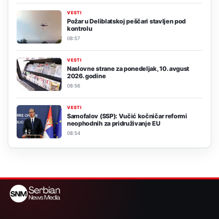
VESTI
Požar u Deliblatskoj peščari stavljen pod
kontrolu
08:57
VESTI
Naslovne strane za ponedeljak, 10. avgust
2026. godine
08:56
VESTI
Samofalov (SSP): Vučić kočničar reformi
neophodnih za pridruživanje EU
08:54