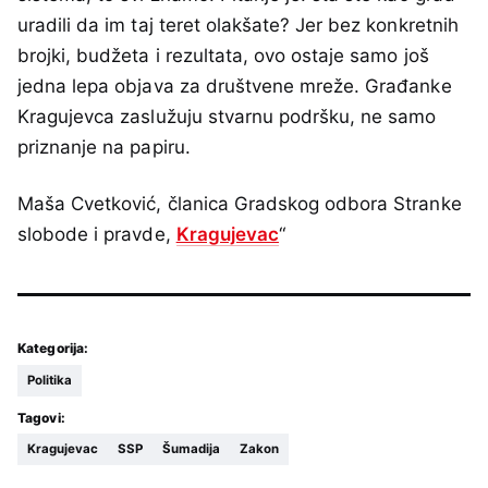
uradili da im taj teret olakšate? Jer bez konkretnih
brojki, budžeta i rezultata, ovo ostaje samo još
jedna lepa objava za društvene mreže. Građanke
Kragujevca zaslužuju stvarnu podršku, ne samo
priznanje na papiru.
Maša Cvetković, članica Gradskog odbora Stranke
slobode i pravde,
Kragujevac
“
Kategorija:
Politika
Tagovi:
Kragujevac
SSP
Šumadija
Zakon