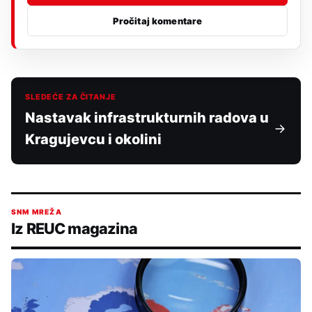
Pročitaj komentare
SLEDEĆE ZA ČITANJE
Nastavak infrastrukturnih radova u
Kragujevcu i okolini
SNM MREŽA
Iz REUC magazina