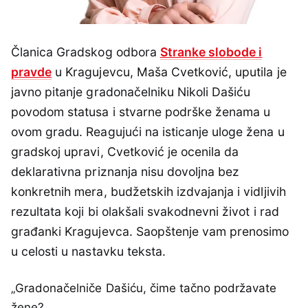
Članica Gradskog odbora
Stranke slobode i
pravde
u Kragujevcu, Maša Cvetković, uputila je
javno pitanje gradonačelniku Nikoli Dašiću
povodom statusa i stvarne podrške ženama u
ovom gradu. Reagujući na isticanje uloge žena u
gradskoj upravi, Cvetković je ocenila da
deklarativna priznanja nisu dovoljna bez
konkretnih mera, budžetskih izdvajanja i vidljivih
rezultata koji bi olakšali svakodnevni život i rad
građanki Kragujevca. Saopštenje vam prenosimo
u celosti u nastavku teksta.
„Gradonačelniče Dašiću, čime tačno podržavate
žene?