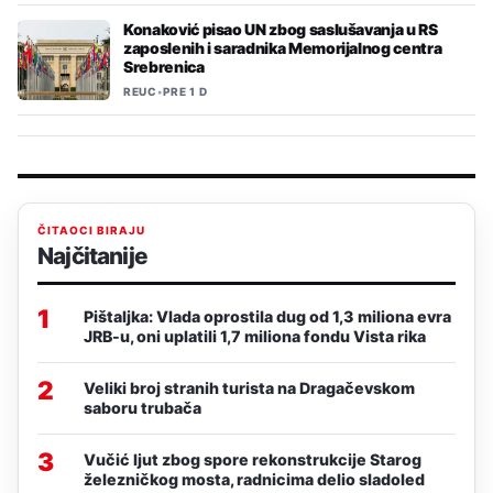
Konaković pisao UN zbog saslušavanja u RS
zaposlenih i saradnika Memorijalnog centra
Srebrenica
REUC
•
PRE 1 D
ČITAOCI BIRAJU
Najčitanije
1
Pištaljka: Vlada oprostila dug od 1,3 miliona evra
JRB-u, oni uplatili 1,7 miliona fondu Vista rika
2
Veliki broj stranih turista na Dragačevskom
saboru trubača
3
Vučić ljut zbog spore rekonstrukcije Starog
železničkog mosta, radnicima delio sladoled