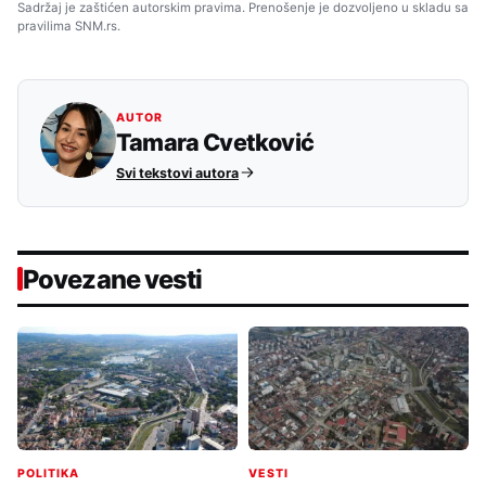
Sadržaj je zaštićen autorskim pravima. Prenošenje je dozvoljeno u skladu sa
pravilima SNM.rs.
AUTOR
Tamara Cvetković
Svi tekstovi autora
Povezane vesti
POLITIKA
VESTI