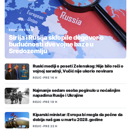
REUC
•
PRE 14 H
Sirija i Rusija sklopile dogovor o
budućnosti dve vojne baze u
Sredozemlju
Ruski mediji o poseti Zelenskog: Nije bilo reči o
vojnoj saradnji, Vučić nije ukorio novinara
REUC
•
PRE 16 H
Najmanje sedam osoba poginulo u noćašnjim
napadima Rusije i Ukrajine
REUC
•
PRE 18 H
Kiparski ministar: Evropa bi mogla da počne da
dobija naš gas u martu 2028. godine
REUC
•
PRE 22 H