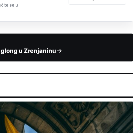
učite se u
inglong u Zrenjaninu