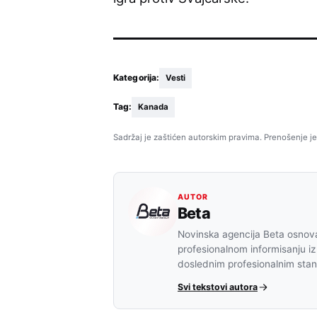
Kategorija:
Vesti
Tag:
Kanada
Sadržaj je zaštićen autorskim pravima. Prenošenje je
AUTOR
Beta
Novinska agencija Beta osnova
profesionalnom informisanju iz
doslednim profesionalnim sta
Svi tekstovi autora