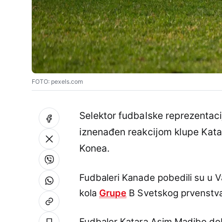
FOTO: pexels.com
Selektor fudbalske reprezentaci
iznenađen reakcijom klupe Kata
Konea.
Fudbaleri Kanade pobedili su u V
kola
Grupe
B Svetskog prvenstva,
Fudbaler Katara Asim Madibo dobi