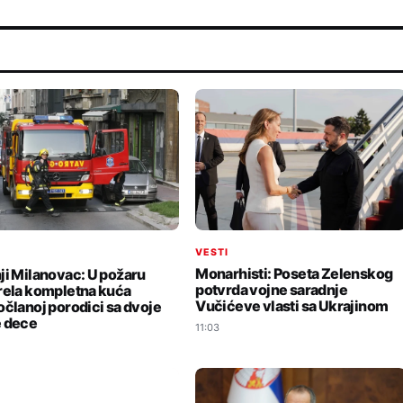
VESTI
I
Monarhisti: Poseta Zelenskog
ji Milanovac: U požaru
potvrda vojne saradnje
rela kompletna kuća
Vučićeve vlasti sa Ukrajinom
očlanoj porodici sa dvoje
 dece
11:03