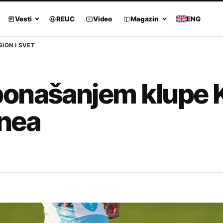
Vesti
REUC
Video
Magazin
ENG
GION I SVET
ponašanjem klupe 
onea