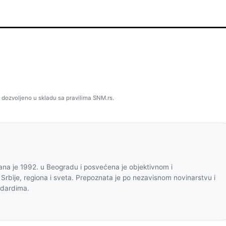
 dozvoljeno u skladu sa pravilima SNM.rs.
na je 1992. u Beogradu i posvećena je objektivnom i
 Srbije, regiona i sveta. Prepoznata je po nezavisnom novinarstvu i
ndardima.