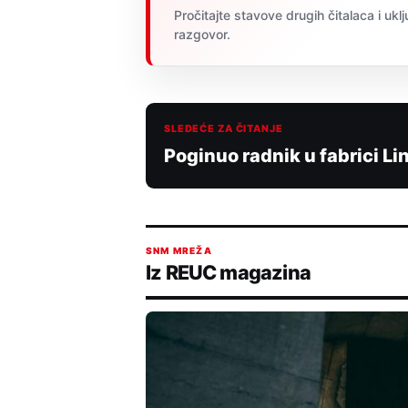
Pročitajte stavove drugih čitalaca i uklj
razgovor.
SLEDEĆE ZA ČITANJE
Poginuo radnik u fabrici L
SNM MREŽA
Iz REUC magazina