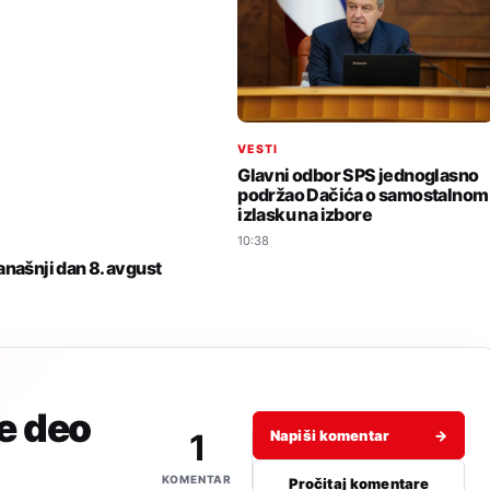
VESTI
Glavni odbor SPS jednoglasno
podržao Dačića o samostalnom
izlasku na izbore
10:38
I
anašnji dan 8. avgust
je deo
1
Napiši komentar
→
KOMENTAR
Pročitaj komentare