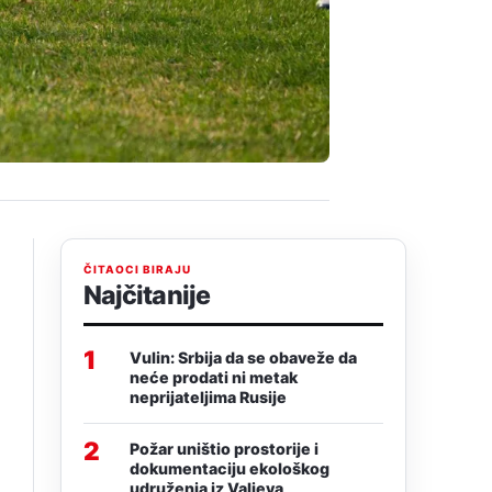
ČITAOCI BIRAJU
Najčitanije
1
Vulin: Srbija da se obaveže da
neće prodati ni metak
neprijateljima Rusije
2
Požar uništio prostorije i
dokumentaciju ekološkog
udruženja iz Valjeva