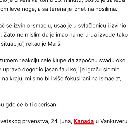
lom leve noge, a sa terena je iznet na nosilima.
 se izvinio Ismaelu, ušao je u svlačionicu i izvinio
pi. Zato ne mislim da je imao nameru da izvede tako
 situaciju“, rekao je Marš.
razumem reakciju cele klupe da započnu svađu oko
e upravo dogodio jasan faul koji je igraču slomio
na kraju, mi smo bili više fokusirani na Ismaela“,
 gde će biti operisan.
vetskog prvenstva, 24. juna,
Kanada
u Vankuveru