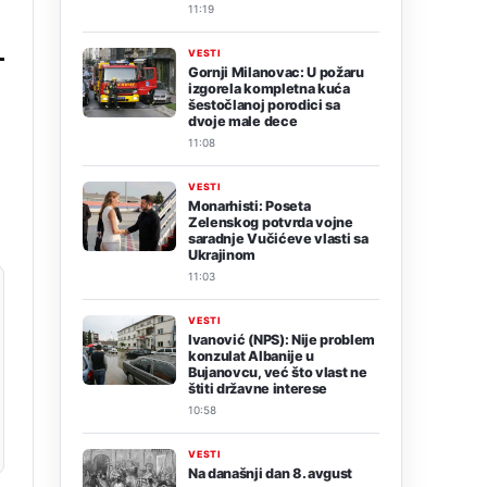
11:19
VESTI
Gornji Milanovac: U požaru
izgorela kompletna kuća
šestočlanoj porodici sa
dvoje male dece
11:08
VESTI
Monarhisti: Poseta
Zelenskog potvrda vojne
saradnje Vučićeve vlasti sa
Ukrajinom
11:03
VESTI
Ivanović (NPS): Nije problem
konzulat Albanije u
Bujanovcu, već što vlast ne
štiti državne interese
10:58
VESTI
Na današnji dan 8. avgust