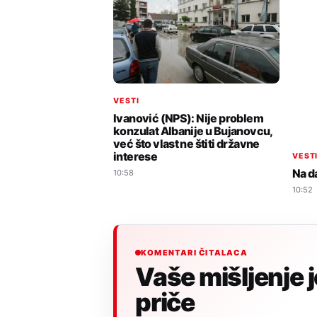
VESTI
Ivanović (NPS): Nije problem
konzulat Albanije u Bujanovcu,
već što vlast ne štiti državne
interese
VEST
Na d
10:58
10:52
KOMENTARI ČITALACA
Vaše mišljenje 
priče