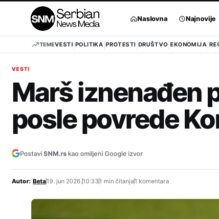
Pređi
na
Naslovna
Najnovije
sadržaj
TEME
VESTI
POLITIKA
PROTESTI
DRUŠTVO
EKONOMIJA
RE
VESTI
Marš iznenađen 
posle povrede K
Postavi
SNM.rs
kao omiljeni Google izvor
Autor:
Beta
19. jun 2026.
10:33
1 min čitanja
1 komentara