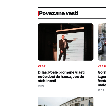
Povezane vesti
VESTI
VEST
Đilas: Posle promene vlasti
Gorn
neće doći do haosa, već do
izgo
stabilnosti
šest
male
11:19
11:08