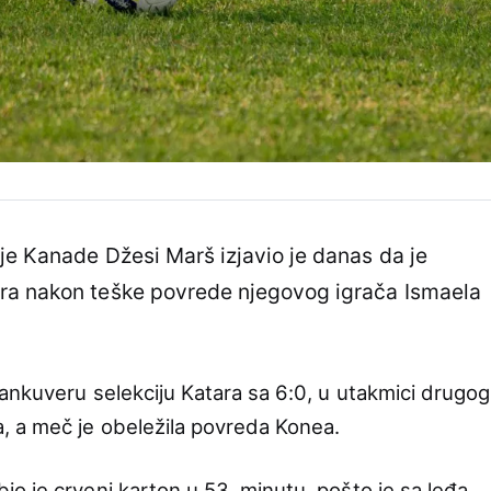
je Kanade Džesi Marš izjavio je danas da je
ra nakon teške povrede njegovog igrača Ismaela
ankuveru selekciju Katara sa 6:0, u utakmici drugog
 a meč je obeležila povreda Konea.
o je crveni karton u 53. minutu, pošto je sa leđa