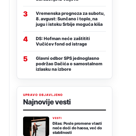
3
Vremenska prognoza za subotu,
8. avgust: Sunčano i toplo, na
jugu i istoku Srbije moguća kiša
4
DS: Hofman neće zaštititi
Vučićev fond od istrage
5
Glavni odbor SPS jednoglasno
podržao Dačića o samostalnom
izlasku na izbore
UPRAVO OBJAVLJENO
Najnovije vesti
VESTI
Đilas: Posle promene vlasti
neće doći do haosa, već do
stabilnosti