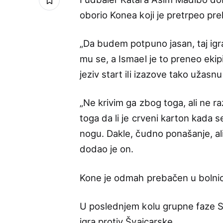
oborio Konea koji je pretrpeo pre
„Da budem potpuno jasan, taj igrač
mu se, a Ismael je to preneo eki
jeziv start ili izazove tako užasnu
„Ne krivim ga zbog toga, ali ne 
toga da li je crveni karton kada s
nogu. Dakle, čudno ponašanje, ali 
dodao je on.
Kone je odmah prebačen u bolnicu
U poslednjem kolu grupne faze S
igra protiv Švajcarske.