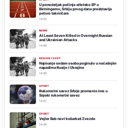
U ponedeljak počinje atletsko EP u
Birmingemu, Srbiju prvog dana predstavlja
petoro takmičara
14:50
NEWS
At Least Seven Killed in Overnight Russian
and Ukrainian Attacks
14:49
REGION I SVET
Najmanje sedam osoba poginulo u noćašnjim
napadima Rusije i Ukrajine
14:49
SPORT
Rukometni savez Srbije promenio ime u
Srpski rukometni savez
14:47
SPORT
Vejler Bab novi košarkaš Zvezde
14:46