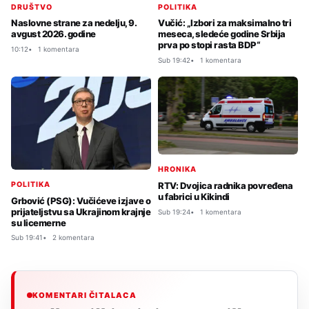
DRUŠTVO
POLITIKA
Naslovne strane za nedelju, 9.
Vučić: „Izbori za maksimalno tri
avgust 2026. godine
meseca, sledeće godine Srbija
prva po stopi rasta BDP“
10:12
1 komentara
Sub 19:42
1 komentara
HRONIKA
RTV: Dvojica radnika povređena
POLITIKA
u fabrici u Kikindi
Grbović (PSG): Vučićeve izjave o
prijateljstvu sa Ukrajinom krajnje
Sub 19:24
1 komentara
su licemerne
Sub 19:41
2 komentara
KOMENTARI ČITALACA