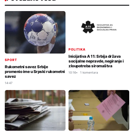
POLITIKA
Inicijativa A 11: Srbija država
SPORT
socijalne nepravde, negiranje i
zloupotreba siromaštva
Rukometni savez Srbije
promenio ime u Srpski rukometni
10:16
1 komentara
savez
14:47