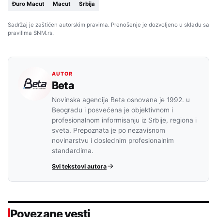
Đuro Macut
Macut
Srbija
Sadržaj je zaštićen autorskim pravima. Prenošenje je dozvoljeno u skladu sa
pravilima SNM.rs.
AUTOR
Beta
Novinska agencija Beta osnovana je 1992. u
Beogradu i posvećena je objektivnom i
profesionalnom informisanju iz Srbije, regiona i
sveta. Prepoznata je po nezavisnom
novinarstvu i doslednim profesionalnim
standardima.
Svi tekstovi autora
Povezane vesti