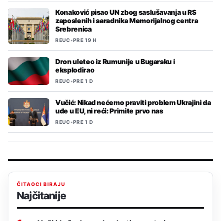
Konaković pisao UN zbog saslušavanja u RS
zaposlenih i saradnika Memorijalnog centra
Srebrenica
REUC
•
PRE 19 H
Dron uleteo iz Rumunije u Bugarsku i
eksplodirao
REUC
•
PRE 1 D
Vučić: Nikad nećemo praviti problem Ukrajini da
uđe u EU, ni reći: Primite prvo nas
REUC
•
PRE 1 D
ČITAOCI BIRAJU
Najčitanije