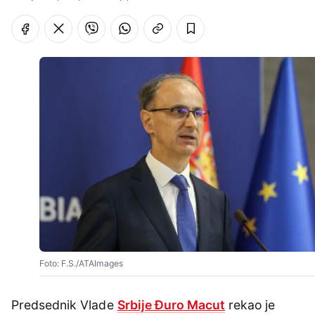
Foto: F.S./ATAImages
Predsednik Vlade
Srbije Đuro Macut
rekao je