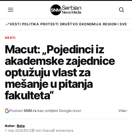
Pređi
na
Otvori
Otvo
sadržaj
meni
pret
VESTI
POLITIKA
PROTESTI
DRUŠTVO
EKONOMIJA
REGION I SVET
VESTI
Macut: „Pojedinci iz
akademske zajednice
optužuju vlast za
mešanje u pitanja
fakulteta“
›
Postavi
SNM.rs
kao omiljeni Google izvor
Više
Autor:
Beta
7. maj 2026.
10:33
1 min čitanja
1 komentara