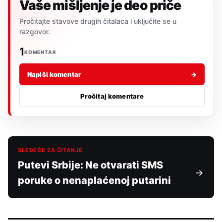
Vaše mišljenje je deo priče
Pročitajte stavove drugih čitalaca i uključite se u
razgovor.
1
KOMENTAR
Napiši komentar
→
Pročitaj komentare
SLEDEĆE ZA ČITANJE
Putevi Srbije: Ne otvarati SMS
poruke o nenaplaćenoj putarini