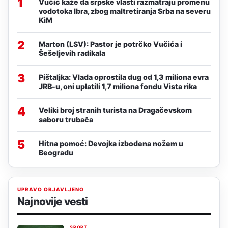
1
Vučić kaže da srpske vlasti razmatraju promenu
vodotoka Ibra, zbog maltretiranja Srba na severu
KiM
2
Marton (LSV): Pastor je potrčko Vučića i
Šešeljevih radikala
3
Pištaljka: Vlada oprostila dug od 1,3 miliona evra
JRB-u, oni uplatili 1,7 miliona fondu Vista rika
4
Veliki broj stranih turista na Dragačevskom
saboru trubača
5
Hitna pomoć: Devojka izbodena nožem u
Beogradu
UPRAVO OBJAVLJENO
Najnovije vesti
SPORT