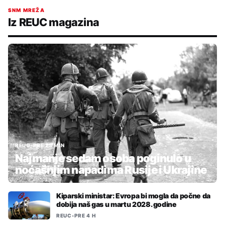
SNM MREŽA
Iz REUC magazina
REUC
•
PRE 23 MIN
Najmanje sedam osoba poginulo u
noćašnjim napadima Rusije i Ukrajine
Kiparski ministar: Evropa bi mogla da počne da
dobija naš gas u martu 2028. godine
REUC
•
PRE 4 H