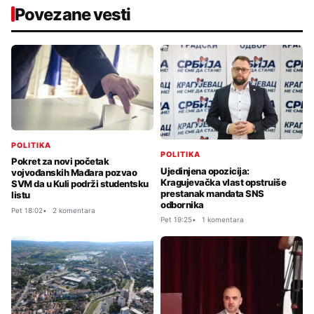
Povezane vesti
POLITIKA
POLITIKA
Pokret za novi početak
Ujedinjena opozicija:
vojvođanskih Mađara pozvao
Kragujevačka vlast opstruiše
SVM da u Kuli podrži studentsku
prestanak mandata SNS
listu
odbornika
Pet 18:02
2 komentara
Pet 19:25
1 komentara