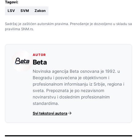
Tagovi:
LSV
SVM
Zakon
Sadržaj je zaštićen autorskim pravima. Prenošenje je dozvoljeno u skladu sa
pravilima SNM.rs.
AUTOR
Beta
Novinska agencija Beta osnovana je 1992. u
Beogradu i posvećena je objektivnom i
profesionalnom informisanju iz Srbije, regiona i
sveta. Prepoznata je po nezavisnom
novinarstvu i doslednim profesionalnim
standardima.
Svi tekstovi autora