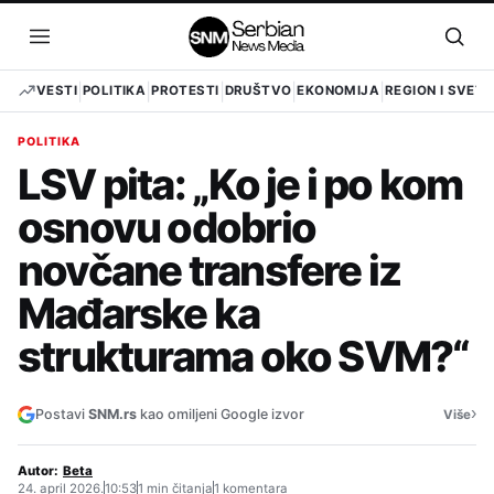
Pređi
na
Otvori
Otvo
sadržaj
meni
pret
VESTI
POLITIKA
PROTESTI
DRUŠTVO
EKONOMIJA
REGION I SVET
POLITIKA
LSV pita: „Ko je i po kom
osnovu odobrio
novčane transfere iz
Mađarske ka
strukturama oko SVM?“
›
Postavi
SNM.rs
kao omiljeni Google izvor
Više
Autor:
Beta
24. april 2026.
10:53
1 min čitanja
1 komentara