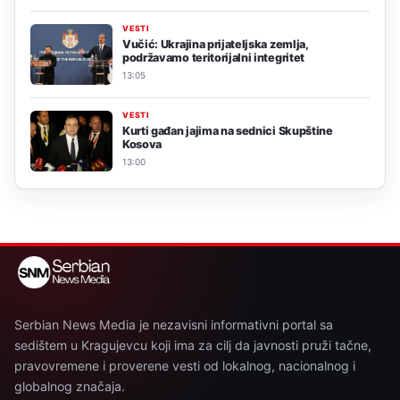
VESTI
Vučić: Ukrajina prijateljska zemlja,
podržavamo teritorijalni integritet
13:05
VESTI
Kurti gađan jajima na sednici Skupštine
Kosova
13:00
Serbian News Media je nezavisni informativni portal sa
sedištem u Kragujevcu koji ima za cilj da javnosti pruži tačne,
pravovremene i proverene vesti od lokalnog, nacionalnog i
globalnog značaja.