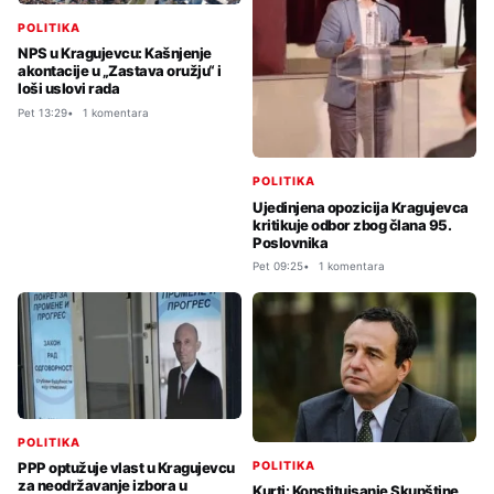
POLITIKA
NPS u Kragujevcu: Kašnjenje
akontacije u „Zastava oružju“ i
loši uslovi rada
Pet 13:29
1 komentara
POLITIKA
Ujedinjena opozicija Kragujevca
kritikuje odbor zbog člana 95.
Poslovnika
Pet 09:25
1 komentara
POLITIKA
POLITIKA
PPP optužuje vlast u Kragujevcu
za neodržavanje izbora u
Kurti: Konstituisanje Skupštine