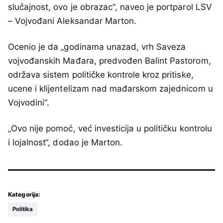
slučajnost, ovo je obrazac“, naveo je portparol LSV
– Vojvođani Aleksandar Marton.
Ocenio je da „godinama unazad, vrh Saveza
vojvođanskih Mađara, predvođen Balint Pastorom,
održava sistem političke kontrole kroz pritiske,
ucene i klijentelizam nad mađarskom zajednicom u
Vojvodini“.
„Ovo nije pomoć, već investicija u političku kontrolu
i lojalnost“, dodao je Marton.
Kategorija:
Politika