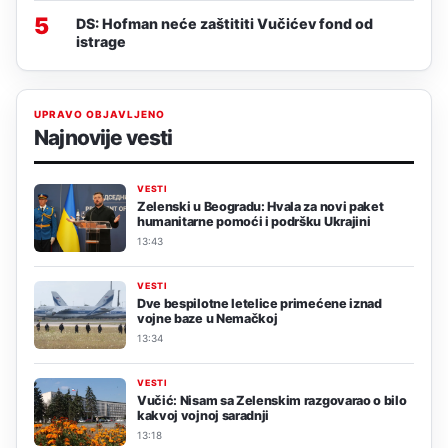
5
DS: Hofman neće zaštititi Vučićev fond od
istrage
UPRAVO OBJAVLJENO
Najnovije vesti
VESTI
Zelenski u Beogradu: Hvala za novi paket
humanitarne pomoći i podršku Ukrajini
13:43
VESTI
Dve bespilotne letelice primećene iznad
vojne baze u Nemačkoj
13:34
VESTI
Vučić: Nisam sa Zelenskim razgovarao o bilo
kakvoj vojnoj saradnji
13:18