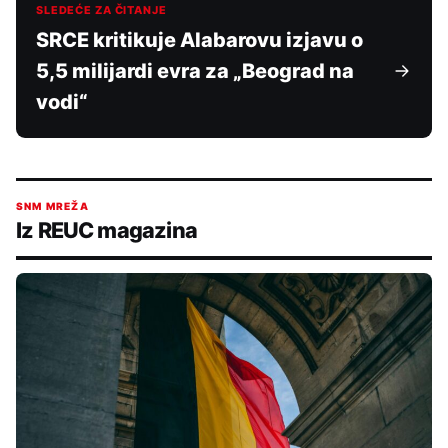
SLEDEĆE ZA ČITANJE
SRCE kritikuje Alabarovu izjavu o
5,5 milijardi evra za „Beograd na
vodi“
SNM MREŽA
Iz REUC magazina