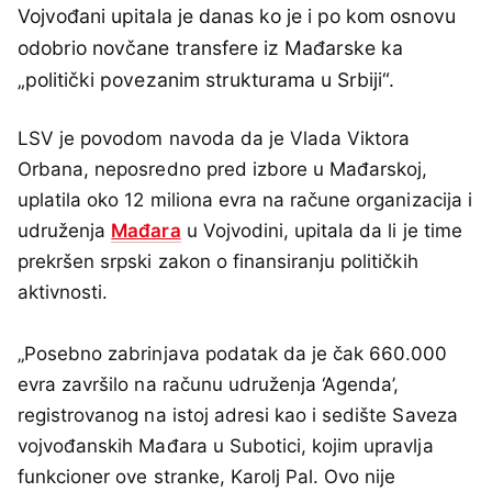
Vojvođani upitala je danas ko je i po kom osnovu
odobrio novčane transfere iz Mađarske ka
„politički povezanim strukturama u Srbiji“.
LSV je povodom navoda da je Vlada Viktora
Orbana, neposredno pred izbore u Mađarskoj,
uplatila oko 12 miliona evra na račune organizacija i
udruženja
Mađara
u Vojvodini, upitala da li je time
prekršen srpski zakon o finansiranju političkih
aktivnosti.
„Posebno zabrinjava podatak da je čak 660.000
evra završilo na računu udruženja ‘Agenda’,
registrovanog na istoj adresi kao i sedište Saveza
vojvođanskih Mađara u Subotici, kojim upravlja
funkcioner ove stranke, Karolj Pal. Ovo nije