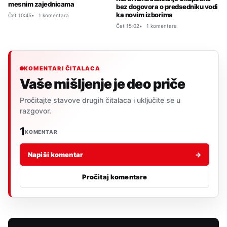
mesnim zajednicama
bez dogovora o predsedniku vodi
ka novim izborima
Čet 10:45
1 komentara
Čet 15:02
1 komentara
KOMENTARI ČITALACA
Vaše mišljenje je deo priče
Pročitajte stavove drugih čitalaca i uključite se u
razgovor.
1
KOMENTAR
Napiši komentar
→
Pročitaj komentare