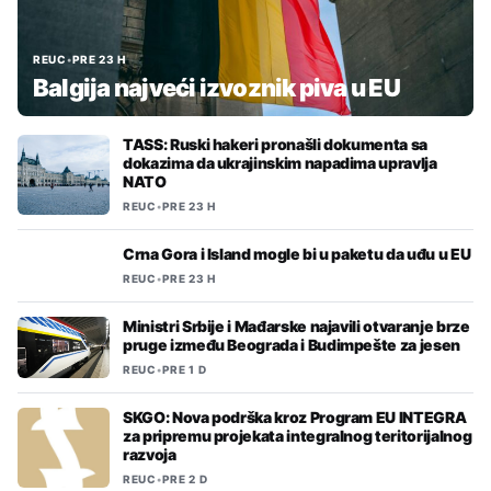
REUC
•
PRE 23 H
Balgija najveći izvoznik piva u EU
TASS: Ruski hakeri pronašli dokumenta sa
dokazima da ukrajinskim napadima upravlja
NATO
REUC
•
PRE 23 H
Crna Gora i Island mogle bi u paketu da uđu u EU
REUC
•
PRE 23 H
Ministri Srbije i Mađarske najavili otvaranje brze
pruge između Beograda i Budimpešte za jesen
REUC
•
PRE 1 D
SKGO: Nova podrška kroz Program EU INTEGRA
za pripremu projekata integralnog teritorijalnog
razvoja
REUC
•
PRE 2 D