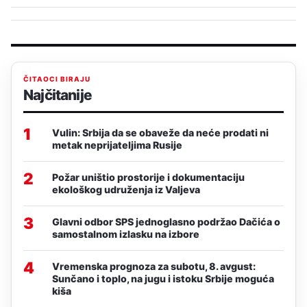
ČITAOCI BIRAJU
Najčitanije
1
Vulin: Srbija da se obaveže da neće prodati ni
metak neprijateljima Rusije
2
Požar uništio prostorije i dokumentaciju
ekološkog udruženja iz Valjeva
3
Glavni odbor SPS jednoglasno podržao Dačića o
samostalnom izlasku na izbore
4
Vremenska prognoza za subotu, 8. avgust:
Sunčano i toplo, na jugu i istoku Srbije moguća
kiša