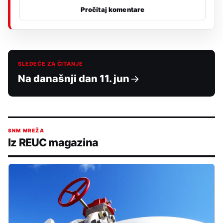
Pročitaj komentare
SLEDEĆE ZA ČITANJE
Na današnji dan 11. jun
SNM MREŽA
Iz REUC magazina