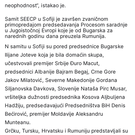
neophodnost“, istakao je.
Samit SEECP u Sofiji je završen zvaničnom
primopredajom predsedavanja Procesom saradnje
u Jugoistočnoj Evropi koje je od Bugarska za
narednih godinu dana preuzela Rumunija.
N samitu u Sofiji su pored predsednice Bugarske
Ilijane Joteve koja je bila domaćin skupa,
učestvovali premijer Srbije Đuro Macut,
predsednici Albanije Bajram Begaj, Crne Gore
Jakov Milatović, Severne Makedonije Gordana
Siljanovska Davkova, Slovenije Nataša Pirc Musar,
vršiteljka dužnosti predsednika Kosova Aljbuljena
Hadžiju, predsedavajući Predsedništva BiH Denis
Bećirović, premijer Moldavije Aleksandru
Munteanu.
Grčku, Tursku, Hrvatsku i Rumuniju predstavljali su