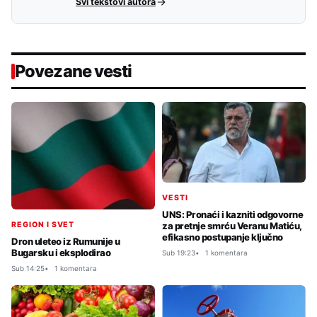
Svi tekstovi autora
Povezane vesti
VESTI
UNS: Pronaći i kazniti odgovorne
za pretnje smrću Veranu Matiću,
REGION I SVET
efikasno postupanje ključno
Dron uleteo iz Rumunije u
Bugarsku i eksplodirao
Sub 19:23
1 komentara
Sub 14:25
1 komentara