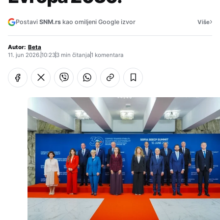
›
Postavi
SNM.rs
kao omiljeni Google izvor
Više
Autor:
Beta
11. jun 2026.
10:23
3 min čitanja
1 komentara