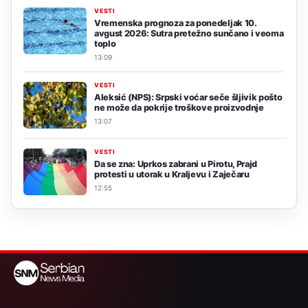
VESTI
Vremenska prognoza za ponedeljak 10.
avgust 2026: Sutra pretežno sunčano i veoma
toplo
13:09
VESTI
Aleksić (NPS): Srpski voćar seče šljivik pošto
ne može da pokrije troškove proizvodnje
13:07
VESTI
Da se zna: Uprkos zabrani u Pirotu, Prajd
protesti u utorak u Kraljevu i Zaječaru
12:55