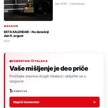
Sub 19:41
2 komentara
MAGAZIN
BETA KALENDAR – Na današnji
dan 9. avgust
10:21
KOMENTARI ČITALACA
Vaše mišljenje je deo priče
Pročitajte stavove drugih čitalaca i uključite se u
razgovor.
1
KOMENTAR
Napiši komentar
→