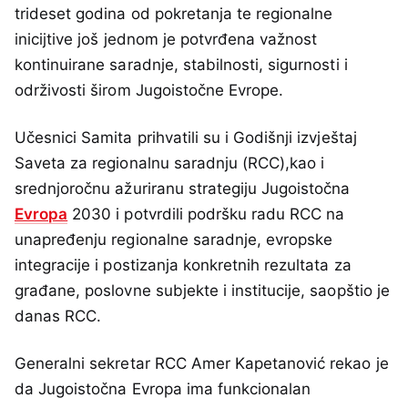
trideset godina od pokretanja te regionalne
inicijtive još jednom je potvrđena važnost
kontinuirane saradnje, stabilnosti, sigurnosti i
održivosti širom Jugoistočne Evrope.
Učesnici Samita prihvatili su i Godišnji izvještaj
Saveta za regionalnu saradnju (RCC),kao i
srednjoročnu ažuriranu strategiju Jugoistočna
Evropa
2030 i potvrdili podršku radu RCC na
unapređenju regionalne saradnje, evropske
integracije i postizanja konkretnih rezultata za
građane, poslovne subjekte i institucije, saopštio je
danas RCC.
Generalni sekretar RCC Amer Kapetanović rekao je
da Jugoistočna Evropa ima funkcionalan