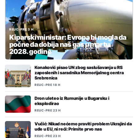
REUC
•
PRE 3 H
Kiparski ministar: Evropa bi mogla da
počne da dobija naš gas u martu
2028. godine
Konaković pisao UN zbog saslušavanja u RS
zaposlenih i saradnika Memorijalnog centra
Srebrenica
REUC
•
PRE 18 H
Dron uleteo iz Rumunije u Bugarsku i
eksplodirao
REUC
•
PRE 23 H
Vučić: Nikad nećemo praviti problem Ukrajini da
uđe u EU, ni reći: Primite prvo nas
REUC
•
PRE 23 H