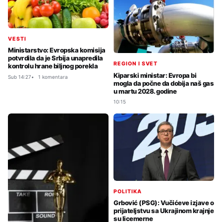
VESTI
Ministarstvo: Evropska komisija
potvrdila da je Srbija unapredila
REGION I SVET
kontrolu hrane biljnog porekla
Kiparski ministar: Evropa bi
Sub 14:27
1 komentara
mogla da počne da dobija naš gas
u martu 2028. godine
10:15
POLITIKA
Grbović (PSG): Vučićeve izjave o
prijateljstvu sa Ukrajinom krajnje
su licemerne