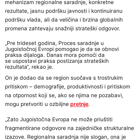
mehanizam regionalne saradnje, konkretne
rezultate, jasnu podršku javnosti i kontinuiranu
podršku vlada, ali da veličina i brzina globalnih
promena zahtevaju snažniji strateški odgovor.
„Pre trideset godina, Proces saradnje u
Jugoistočnoj Evropi pomogao je da se obnovi
praksa dijaloga. Danas mora pomoći da
se uspostavi praksa postizanja strateških
rezultata“, rekao je.
On je dodao da se region suočava s trostrukim
pritiskom – demografije, produktivnosti i pritiskom
na otpornost koji se, ako se njima ne pozabavi,
mogu pretvoriti u ozbiljne
pretnje
.
„Zato Jugoistočna Evropa ne može priuštiti
fragmentirane odgovore na zajedničke strukturalne
izazove. Regionalna saradnja nije slogan, ona je