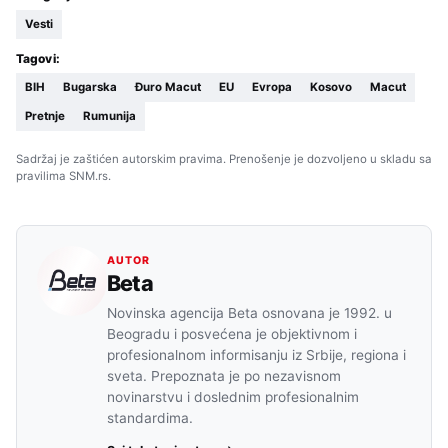
Vesti
Tagovi:
BIH
Bugarska
Đuro Macut
EU
Evropa
Kosovo
Macut
Pretnje
Rumunija
Sadržaj je zaštićen autorskim pravima. Prenošenje je dozvoljeno u skladu sa
pravilima SNM.rs.
AUTOR
Beta
Novinska agencija Beta osnovana je 1992. u
Beogradu i posvećena je objektivnom i
profesionalnom informisanju iz Srbije, regiona i
sveta. Prepoznata je po nezavisnom
novinarstvu i doslednim profesionalnim
standardima.