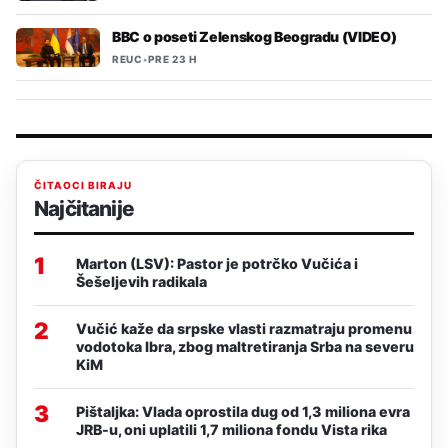
BBC o poseti Zelenskog Beogradu (VIDEO)
REUC
•
PRE 23 H
ČITAOCI BIRAJU
Najčitanije
1
Marton (LSV): Pastor je potrčko Vučića i
Šešeljevih radikala
2
Vučić kaže da srpske vlasti razmatraju promenu
vodotoka Ibra, zbog maltretiranja Srba na severu
KiM
3
Pištaljka: Vlada oprostila dug od 1,3 miliona evra
JRB-u, oni uplatili 1,7 miliona fondu Vista rika