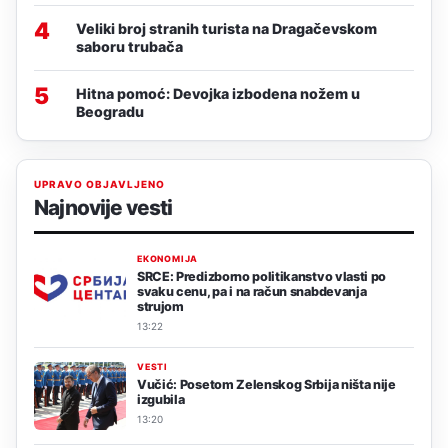
4
Veliki broj stranih turista na Dragačevskom
saboru trubača
5
Hitna pomoć: Devojka izbodena nožem u
Beogradu
UPRAVO OBJAVLJENO
Najnovije vesti
EKONOMIJA
SRCE: Predizborno politikanstvo vlasti po
svaku cenu, pa i na račun snabdevanja
strujom
13:22
VESTI
Vučić: Posetom Zelenskog Srbija ništa nije
izgubila
13:20