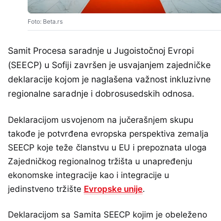
Foto: Beta.rs
Samit Procesa saradnje u Jugoistočnoj Evropi
(SEECP) u Sofiji završen je usvajanjem zajedničke
deklaracije kojom je naglašena važnost inkluzivne
regionalne saradnje i dobrosusedskih odnosa.
Deklaracijom usvojenom na jučerašnjem skupu
takođe je potvrđena evropska perspektiva zemalja
SEECP koje teže članstvu u EU i prepoznata uloga
Zajedničkog regionalnog tržišta u unapređenju
ekonomske integracije kao i integracije u
jedinstveno tržište
Evropske unije
.
Deklaracijom sa Samita SEECP kojim je obeleženo