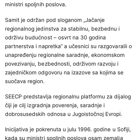
ministri spoljnih poslova.
Samit je održan pod sloganom „Jačanje
regionalnog jedinstva za stabilnu, bezbednu i
održivu budućnost – osvrt na 30 godina
partnerstva i napretka“ a učesnici su razgovaralii o
unapređenju regionalne saradnje, ekonomskom
povezivanju, bezbednosti, održivom razvoju i
zajedničkom odgovoru na izazove sa kojima se
suočava region.
SEECP predstavlja regionalnu platformu za dijalog
čiji je cilj izgradnja poverenja, saradnje i
dobrosusedskih odnosa u Jugoistočnoj Evropi.
Inicijativa je pokrenuta u julu 1996. godine u Sofiji,
kada su ministri spoljnih poslova osam zemalja