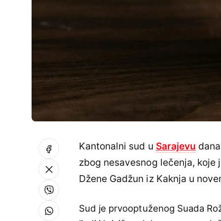
Kantonalni sud u
Sarajevu
danas
zbog nesavesnog lečenja, koje 
Džene Gadžun iz Kaknja u nove
Sud je prvooptuženog Suada Rožaj