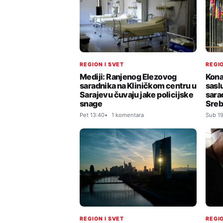
REGION I SVET
REGIO
Mediji: Ranjenog Elezovog
Kona
saradnika na Kliničkom centru u
sasl
Sarajevu čuvaju jake policijske
sara
snage
Sreb
Pet 13:40
1 komentara
Sub 19
REGION I SVET
REGIO