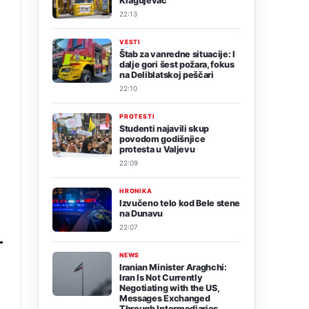
Kragujevac
22:13
VESTI
Štab za vanredne situacije: I
dalje gori šest požara, fokus
na Deliblatskoj peščari
22:10
PROTESTI
Studenti najavili skup
povodom godišnjice
protesta u Valjevu
22:09
HRONIKA
Izvučeno telo kod Bele stene
na Dunavu
22:07
NEWS
Iranian Minister Araghchi:
Iran Is Not Currently
Negotiating with the US,
Messages Exchanged
Through Intermediaries