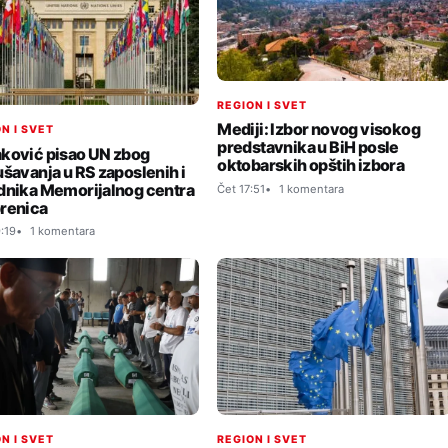
REGION I SVET
Mediji: Izbor novog visokog
N I SVET
predstavnika u BiH posle
ković pisao UN zbog
oktobarskih opštih izbora
ušavanja u RS zaposlenih i
dnika Memorijalnog centra
Čet 17:51
1 komentara
renica
:19
1 komentara
N I SVET
REGION I SVET