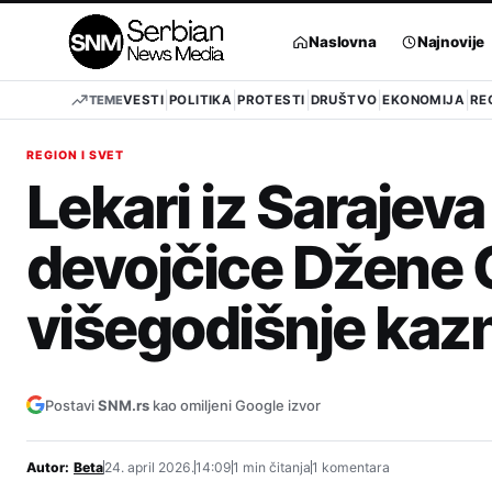
Pređi
na
Naslovna
Najnovije
sadržaj
TEME
VESTI
POLITIKA
PROTESTI
DRUŠTVO
EKONOMIJA
RE
REGION I SVET
Lekari iz Sarajeva
devojčice Džene 
višegodišnje kaz
Postavi
SNM.rs
kao omiljeni Google izvor
Autor:
Beta
24. april 2026.
14:09
1 min čitanja
1 komentara