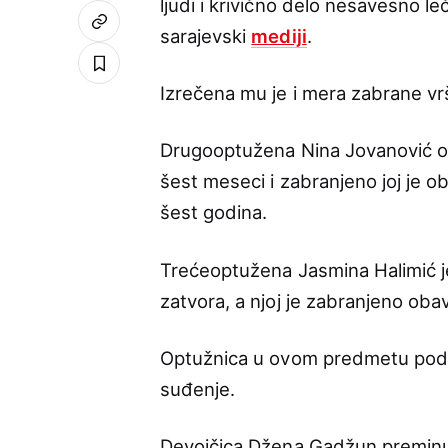
ljudi i krivično delo nesavesno l
sarajevski
mediji
.
Izrečena mu je i mera zabrane vr
Drugooptužena Nina Jovanović o
šest meseci i zabranjeno joj je ob
šest godina.
Trećeoptužena Jasmina Halimić j
zatvora, a njoj je zabranjeno obav
Optužnica u ovom predmetu podign
suđenje.
Devojčica Džena Gadžun preminul