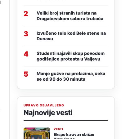
u
2
Veliki broj stranih turista na
Dragačevskom saboru trubača
3
Izvučeno telo kod Bele stene na
Dunavu
4
Studenti najavili skup povodom
godišnjice protesta u Valjevu
5
Manje gužve na prelazima, čeka
se od 90 do 30 minuta
UPRAVO OBJAVLJENO
i
Najnovije vesti
VESTI
Ekspo karavan obišao