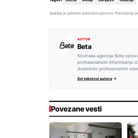
Kazne
Mediji
Sarajevo
Suđenje
Sadržaj je zaštićen autorskim pravima. Prenošenje je
AUTOR
Beta
Novinska agencija Beta osnova
profesionalnom informisanju iz
doslednim profesionalnim sta
Svi tekstovi autora
Povezane vesti