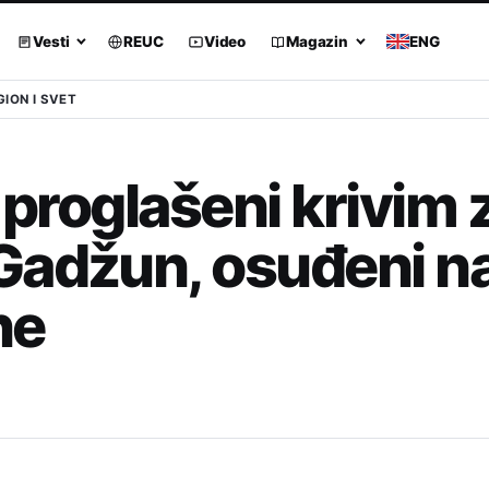
Vesti
REUC
Video
Magazin
ENG
GION I SVET
 proglašeni krivim 
Gadžun, osuđeni n
ne