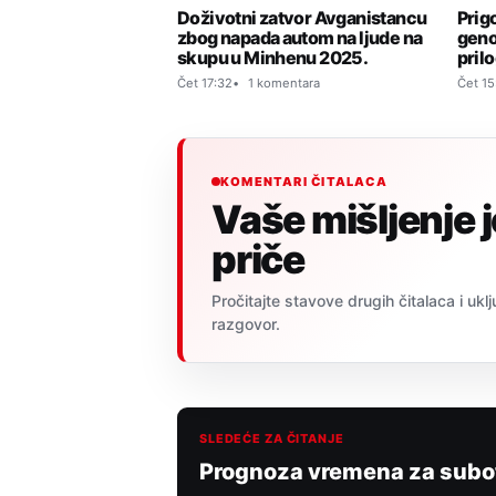
Doživotni zatvor Avganistancu
Prig
zbog napada autom na ljude na
geno
skupu u Minhenu 2025.
pril
Čet 17:32
1 komentara
Čet 15
KOMENTARI ČITALACA
Vaše mišljenje 
priče
Pročitajte stavove drugih čitalaca i uklj
razgovor.
SLEDEĆE ZA ČITANJE
Prognoza vremena za subotu,