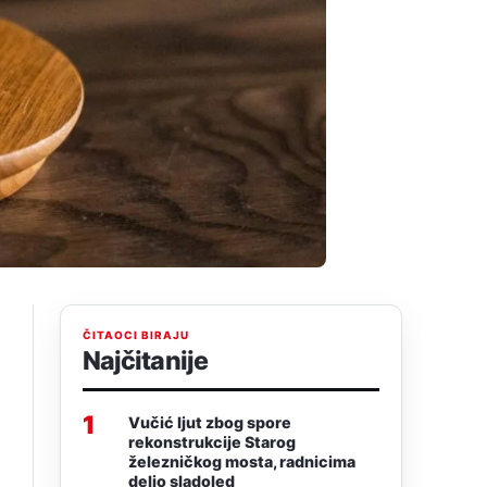
ČITAOCI BIRAJU
Najčitanije
1
Vučić ljut zbog spore
rekonstrukcije Starog
železničkog mosta, radnicima
delio sladoled