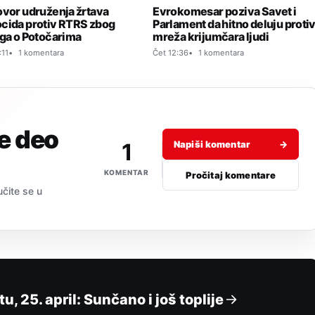
ovor udruženja žrtava
Evrokomesar poziva Savet i
cida protiv RTRS zbog
Parlament da hitno deluju proti
oga o Potočarima
mreža krijumčara ljudi
:11
1 komentara
Čet 12:36
1 komentara
je deo
1
Napiši komentar
→
KOMENTAR
Pročitaj komentare
učite se u
 25. april: Sunčano i još toplije