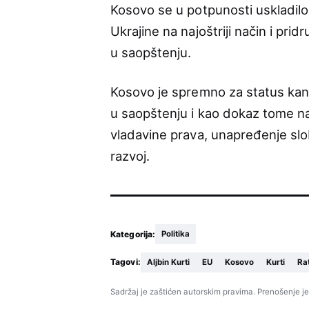
Kosovo se u potpunosti uskladilo
Ukrajine na najoštriji način i pri
u saopštenju.
Kosovo je spremno za status kand
u saopštenju i kao dokaz tome na
vladavine prava, unapređenje slo
razvoj.
Kategorija:
Politika
Tagovi:
Aljbin Kurti
EU
Kosovo
Kurti
Ra
Sadržaj je zaštićen autorskim pravima. Prenošenje je