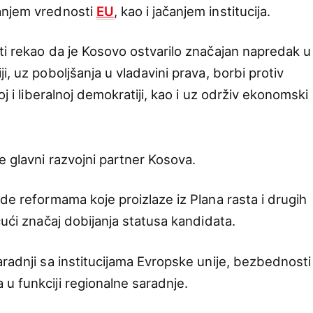
anjem vrednosti
EU
, kao i jačanjem institucija.
ti rekao da je Kosovo ostvarilo značajan napredak u
, uz poboljšanja u vladavini prava, borbi protiv
oj i liberalnoj demokratiji, kao i uz održiv ekonomski
e glavni razvojni partner Kosova.
de reformama koje proizlaze iz Plana rasta i drugih
čući značaj dobijanja statusa kandidata.
aradnji sa institucijama Evropske unije, bezbednosti
u funkciji regionalne saradnje.