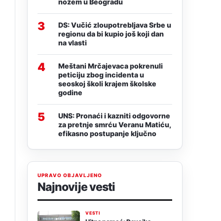
nožem u Beogradu
3
DS: Vučić zloupotrebljava Srbe u
regionu da bi kupio još koji dan
na vlasti
4
Meštani Mrčajevaca pokrenuli
peticiju zbog incidenta u
seoskoj školi krajem školske
godine
5
UNS: Pronaći i kazniti odgovorne
za pretnje smrću Veranu Matiću,
efikasno postupanje ključno
UPRAVO OBJAVLJENO
Najnovije vesti
VESTI