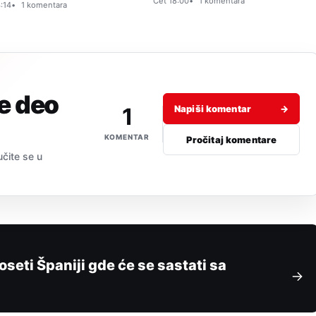
Čet 18:00
1 komentara
:14
1 komentara
je deo
1
Napiši komentar
→
KOMENTAR
Pročitaj komentare
učite se u
seti Španiji gde će se sastati sa