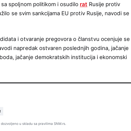
 sa spoljnom politikom i osudilo
rat
Rusije protiv
družilo se svim sankcijama EU protiv Rusije, navodi se
idata i otvaranje pregovora o članstvu ocenjuje se
vodi napredak ostvaren poslednjih godina, jačanje
boda, jačanje demokratskih institucija i ekonomski
t
 dozvoljeno u skladu sa pravilima SNM.rs.