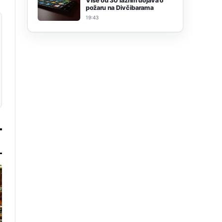
Više od 30 lažnih dojava o
požaru na Divčibarama
19:43