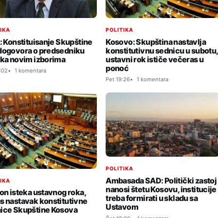
POLITIKA
TIKA
Kosovo: Skupština nastavlja
i: Konstituisanje Skupštine
konstitutivnu sednicu u subotu
dogovora o predsedniku
ustavni rok ističe večeras u
 ka novim izborima
ponoć
:02
1 komentara
Pet 19:26
1 komentara
POLITIKA
Ambasada SAD: Politički zastoj
TIKA
nanosi štetu Kosovu, institucije
kon isteka ustavnog roka,
treba formirati u skladu sa
s nastavak konstitutivne
Ustavom
ice Skupštine Kosova