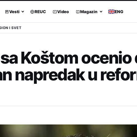
Vesti
REUC
Video
Magazin
ENG
GION I SVET
 sa Koštom ocenio 
an napredak u ref