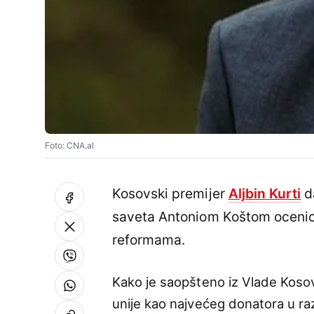
Foto: CNA.al
Kosovski premijer
Aljbin Kurti
d
saveta Antoniom Koštom ocenio
reformama.
Kako je saopšteno iz Vlade Kosov
unije kao najvećeg donatora u raz