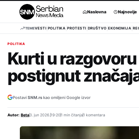
Pređi
na
Naslovna
Najnovije
sadržaj
TEME
VESTI
POLITIKA
PROTESTI
DRUŠTVO
EKONOMIJA
RE
POLITIKA
Kurti u razgovoru
postignut značaj
Postavi
SNM.rs
kao omiljeni Google izvor
Autor:
Beta
3. jun 2026.
19:20
1 min čitanja
1 komentara