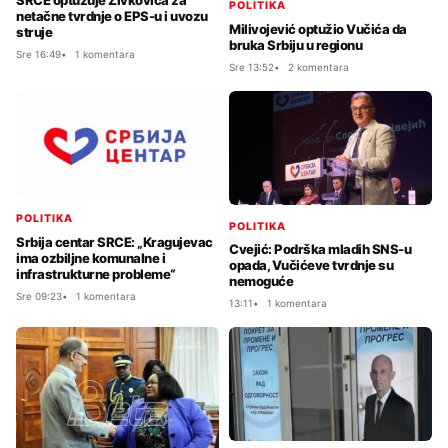
SRCE optužuje Živkovića za
POLITIKA
netačne tvrdnje o EPS-u i uvozu
Milivojević optužio Vučića da
struje
bruka Srbiju u regionu
Sre 16:49
1 komentara
Sre 13:52
2 komentara
POLITIKA
POLITIKA
Srbija centar SRCE: „Kragujevac
Cvejić: Podrška mladih SNS-u
ima ozbiljne komunalne i
opada, Vučićeve tvrdnje su
infrastrukturne probleme“
nemoguće
Sre 09:23
1 komentara
13:11
1 komentara