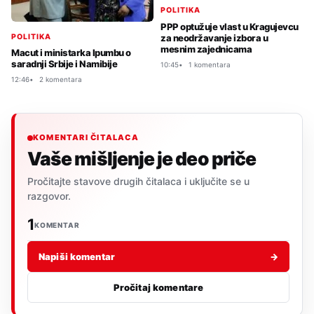
POLITIKA
PPP optužuje vlast u Kragujevcu
POLITIKA
za neodržavanje izbora u
mesnim zajednicama
Macut i ministarka Ipumbu o
saradnji Srbije i Namibije
10:45
1 komentara
12:46
2 komentara
KOMENTARI ČITALACA
Vaše mišljenje je deo priče
Pročitajte stavove drugih čitalaca i uključite se u
razgovor.
1
KOMENTAR
Napiši komentar
→
Pročitaj komentare