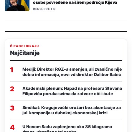
osobe povređene na širem području Kijeva
REUC
•
PRE 1 D
ČITAOCI BIRAJU
Najčitanije
1
Mediji: Direktor RGZ-a smenjen, ali zvanično nije
dobio informaciju, novi vd direktor Dalibor Babić
2
Akademski plenum: Napad na profesora Stevana
Filipovića poruka svima da zatvore oči i ćute
3
Sindikat: Kragujevački oružari bez akontacije za
jul, kompanija u dubokoj ekonomskoj krizi
4
U Novom Sadu zaplenjeno oko 85 kilograma
droge, uhapšene tri osobe