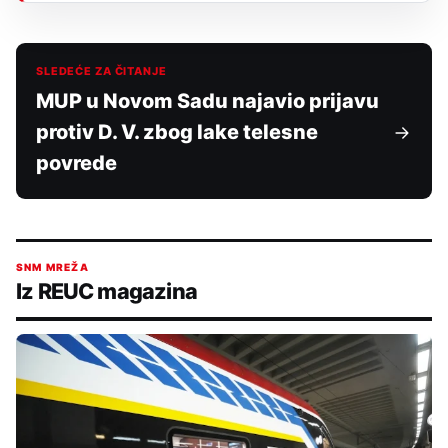
SLEDEĆE ZA ČITANJE
MUP u Novom Sadu najavio prijavu
protiv D. V. zbog lake telesne
povrede
SNM MREŽA
Iz REUC magazina