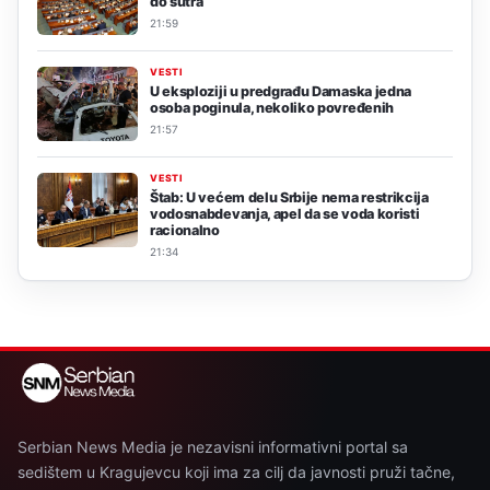
do sutra
21:59
VESTI
U eksploziji u predgrađu Damaska jedna
osoba poginula, nekoliko povređenih
21:57
VESTI
Štab: U većem delu Srbije nema restrikcija
vodosnabdevanja, apel da se voda koristi
racionalno
21:34
Serbian News Media je nezavisni informativni portal sa
sedištem u Kragujevcu koji ima za cilj da javnosti pruži tačne,