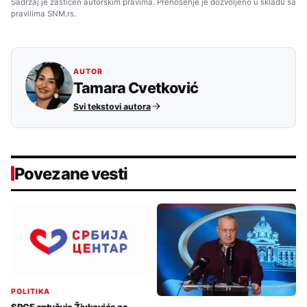
Sadržaj je zaštićen autorskim pravima. Prenošenje je dozvoljeno u skladu sa
pravilima SNM.rs.
AUTOR
Tamara Cvetković
Svi tekstovi autora
Povezane vesti
POLITIKA