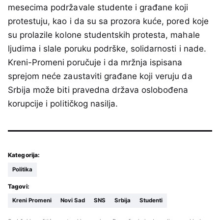
mesecima podržavale studente i građane koji
protestuju, kao i da su sa prozora kuće, pored koje
su prolazile kolone studentskih protesta, mahale
ljudima i slale poruku podrške, solidarnosti i nade.
Kreni-Promeni poručuje i da mržnja ispisana
sprejom neće zaustaviti građane koji veruju da
Srbija može biti pravedna država oslobođena
korupcije i političkog nasilja.
Kategorija:
Politika
Tagovi:
Kreni Promeni
Novi Sad
SNS
Srbija
Studenti