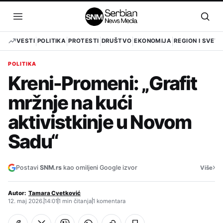
Pređi
na
Otvori
Otvo
sadržaj
meni
pret
VESTI
POLITIKA
PROTESTI
DRUŠTVO
EKONOMIJA
REGION I SVET
POLITIKA
Kreni-Promeni: „Grafit
mržnje na kući
aktivistkinje u Novom
Sadu“
›
Postavi
SNM.rs
kao omiljeni Google izvor
Više
Autor:
Tamara Cvetković
12. maj 2026.
14:01
1 min čitanja
1 komentara