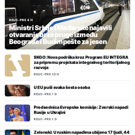
REUC
•
PRE 4 H
Ministri Srbije i Mađarske najavili
otvaranje brze pruge između
Beograda i Budimpešte za jesen
SKGO: Nova podrška kroz Program EU INTEGRA
za pripremu projekata integralnog teritorijalnog
razvoja
REUC
•
PRE 10 H
U EU puši svaka šesta osoba
REUC
•
PRE 1 D
Predsednica Evropske komisije: Zverski napadi
Rusije u Ukrajini
REUC
•
PRE 1 D
Zelenski: U ruskim napadima ubijeno 17 ljudi, 44