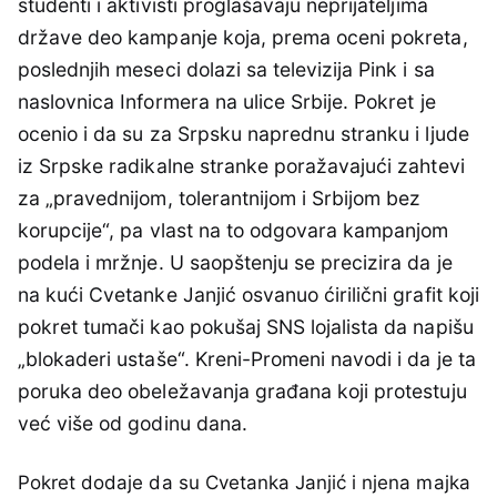
studenti i aktivisti proglašavaju neprijateljima
države deo kampanje koja, prema oceni pokreta,
poslednjih meseci dolazi sa televizija Pink i sa
naslovnica Informera na ulice Srbije. Pokret je
ocenio i da su za Srpsku naprednu stranku i ljude
iz Srpske radikalne stranke poražavajući zahtevi
za „pravednijom, tolerantnijom i Srbijom bez
korupcije“, pa vlast na to odgovara kampanjom
podela i mržnje. U saopštenju se precizira da je
na kući Cvetanke Janjić osvanuo ćirilični grafit koji
pokret tumači kao pokušaj SNS lojalista da napišu
„blokaderi ustaše“. Kreni-Promeni navodi i da je ta
poruka deo obeležavanja građana koji protestuju
već više od godinu dana.
Pokret dodaje da su Cvetanka Janjić i njena majka