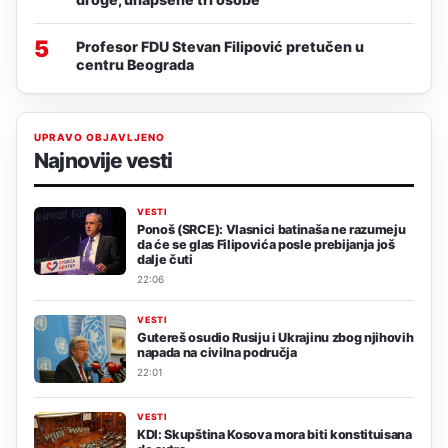
5
Profesor FDU Stevan Filipović pretučen u
centru Beograda
UPRAVO OBJAVLJENO
Najnovije vesti
VESTI
Ponoš (SRCE): Vlasnici batinaša ne razumeju
da će se glas Filipovića posle prebijanja još
dalje čuti
22:06
VESTI
Gutereš osudio Rusiju i Ukrajinu zbog njihovih
napada na civilna područja
22:01
VESTI
KDI: Skupština Kosova mora biti konstituisana