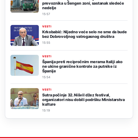
prevoznika u Šengen zoni, sastanak sledeće
nedelje
15:57
VESTI
Krkobabić: Nijedno veće selo ne sme da bude
bez Dobrovoljnog vatrogasnog društva
15:55
VESTI
Španija preti recipročnim merama Italiji ako
ne ukine granične kontrole za putnike iz
Španije
15:54
VESTI
Sutra počinje 32. Nišvil džez festival,
organizatori nisu dobili podršku Ministarstva
kulture
15:19