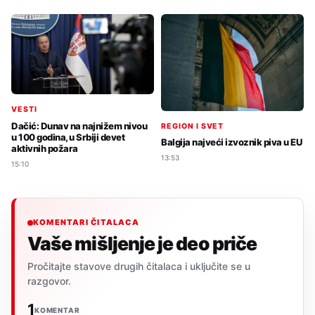
VESTI
Dačić: Dunav na najnižem nivou
REGION I SVET
u 100 godina, u Srbiji devet
Balgija najveći izvoznik piva u EU
aktivnih požara
13:53
15:10
KOMENTARI ČITALACA
Vaše mišljenje je deo priče
Pročitajte stavove drugih čitalaca i uključite se u
razgovor.
1
KOMENTAR