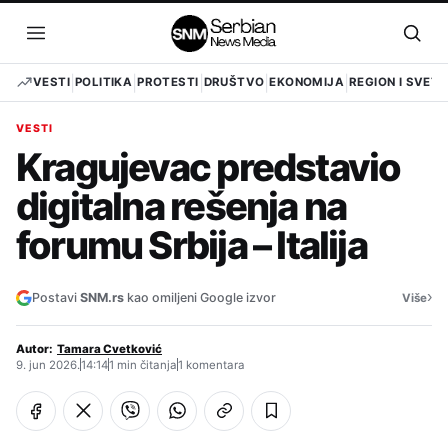
Pređi
na
Otvori
Otvo
sadržaj
meni
pret
VESTI
POLITIKA
PROTESTI
DRUŠTVO
EKONOMIJA
REGION I SVET
VESTI
Kragujevac predstavio
digitalna rešenja na
forumu Srbija – Italija
›
Postavi
SNM.rs
kao omiljeni Google izvor
Više
Autor:
Tamara Cvetković
9. jun 2026.
14:14
1 min čitanja
1 komentara