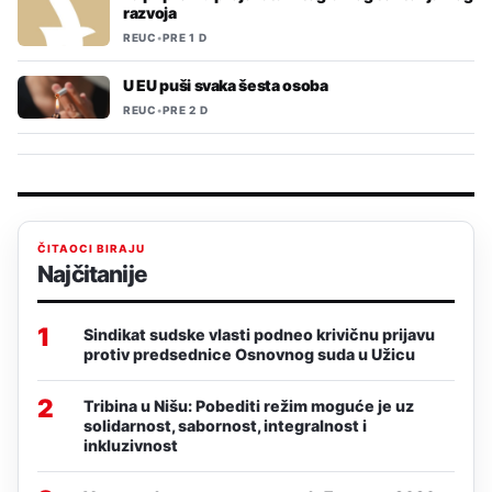
razvoja
REUC
•
PRE 1 D
U EU puši svaka šesta osoba
REUC
•
PRE 2 D
ČITAOCI BIRAJU
Najčitanije
1
Sindikat sudske vlasti podneo krivičnu prijavu
protiv predsednice Osnovnog suda u Užicu
2
Tribina u Nišu: Pobediti režim moguće je uz
solidarnost, sabornost, integralnost i
inkluzivnost