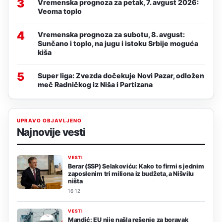
3
Vremenska prognoza za petak, 7. avgust 2026:
Veoma toplo
4
Vremenska prognoza za subotu, 8. avgust:
Sunčano i toplo, na jugu i istoku Srbije moguća
kiša
5
Super liga: Zvezda dočekuje Novi Pazar, odložen
meč Radničkog iz Niša i Partizana
UPRAVO OBJAVLJENO
Najnovije vesti
VESTI
Berar (SSP) Selakoviću: Kako to firmi s jednim
zaposlenim tri miliona iz budžeta, a Nišvilu
ništa
16:12
VESTI
Mandić: EU nije našla rešenje za boravak