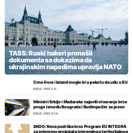
REUC
•
PRE 2 H
TASS: Ruski hakeri pronašli
dokumenta sa dokazima da
ukrajinskim napadima upravlja NATO
Crna Gora i Island mogle bi u paketu da uđu u EU
REUC
•
PRE 2 H
Ministri Srbije i Mađarske najavili otvaranje brze
pruge između Beograda i Budimpešte za jesen
REUC
•
PRE 21 H
SKGO: Nova podrška kroz Program EU INTEGRA
za pripremu projekata integralnog teritorijalnog