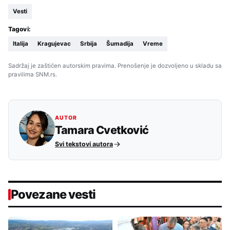
Vesti
Tagovi:
Italija
Kragujevac
Srbija
Šumadija
Vreme
Sadržaj je zaštićen autorskim pravima. Prenošenje je dozvoljeno u skladu sa
pravilima SNM.rs.
AUTOR
Tamara Cvetković
Svi tekstovi autora
Povezane vesti