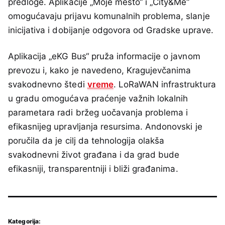
predloge. Aplikacije „Moje mesto“ i „City&Me“
omogućavaju prijavu komunalnih problema, slanje
inicijativa i dobijanje odgovora od Gradske uprave.
Aplikacija „eKG Bus“ pruža informacije o javnom
prevozu i, kako je navedeno, Kragujevčanima
svakodnevno štedi
vreme
. LoRaWAN infrastruktura
u gradu omogućava praćenje važnih lokalnih
parametara radi bržeg uočavanja problema i
efikasnijeg upravljanja resursima. Andonovski je
poručila da je cilj da tehnologija olakša
svakodnevni život građana i da grad bude
efikasniji, transparentniji i bliži građanima.
Kategorija: