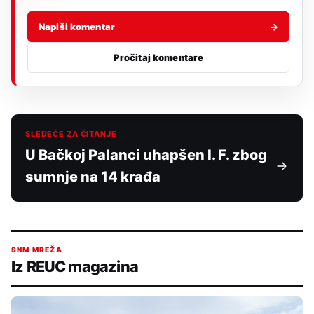
Napiši komentar
→
Pročitaj komentare
SLEDEĆE ZA ČITANJE
U Bačkoj Palanci uhapšen I. F. zbog
sumnje na 14 krađa
SNM MREŽA
Iz REUC magazina