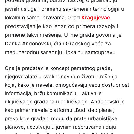
potrebe građana, održivi razvoj, digitalizaciju
javnih usluga i primenu savremenih tehnologija u
lokalnim samoupravama. Grad
Kragujevac
predstavljen je kao jedan od primera razvoja i
primene takvih rešenja. U ime grada govorila je
Danka Andonovski, član Gradskog veća za
međunarodnu saradnju i lokalnu samoupravu.
Ona je predstavila koncept pametnog grada,
njegove alate u svakodnevnom životu i rešenja
koja, kako je navela, omogućavaju veću dostupnost
informacija, bržu komunikaciju i aktivnije
uključivanje građana u odlučivanje. Andonovski je
kao primer navela platformu „Budi deo plana“,
preko koje građani mogu da prate urbanističke
planove, učestvuju u javnim raspravama i daju