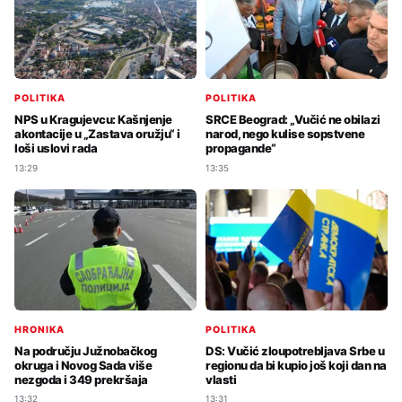
POLITIKA
POLITIKA
SRCE Beograd: „Vučić ne obilazi
NPS u Kragujevcu: Kašnjenje
narod, nego kulise sopstvene
akontacije u „Zastava oružju“ i
propagande“
loši uslovi rada
13:35
13:29
HRONIKA
POLITIKA
Na području Južnobačkog
DS: Vučić zloupotrebljava Srbe u
okruga i Novog Sada više
regionu da bi kupio još koji dan na
nezgoda i 349 prekršaja
vlasti
13:32
13:31