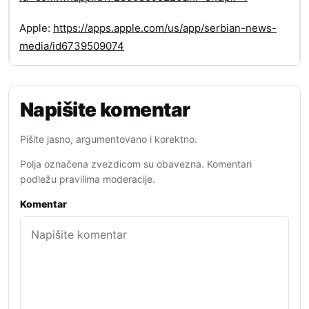
Apple:
https://apps.apple.com/us/app/serbian-news-
media/id6739509074
Napišite komentar
Pišite jasno, argumentovano i korektno.
Polja označena zvezdicom su obavezna. Komentari
podležu pravilima moderacije.
Komentar