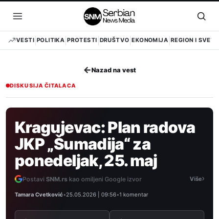
Pređi
na
Otvori
Otvo
sadržaj
meni
pret
VESTI
POLITIKA
PROTESTI
DRUŠTVO
EKONOMIJA
REGION I SVET
←
Nazad na vest
DISKUSIJA ČITALACA
Kragujevac: Plan radova
JKP „Šumadija“ za
ponedeljak, 25. maj
›
Postavi
SNM.rs
kao omiljeni Google izvor
Više
Tamara Cvetković
•
25.05.2026 | 09:56
•
1 komentar