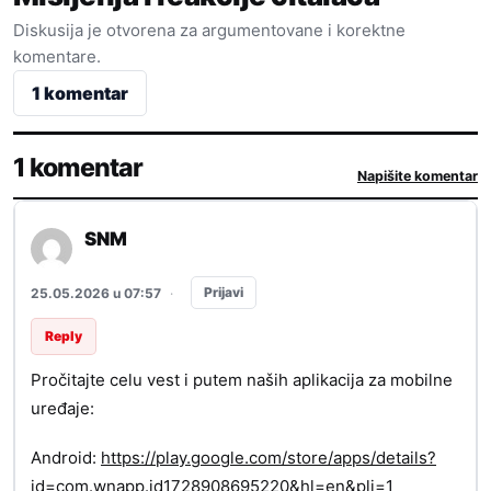
Diskusija je otvorena za argumentovane i korektne
komentare.
1 komentar
1 komentar
Napišite komentar
SNM
Prijavi
25.05.2026 u 07:57
·
Reply
Pročitajte celu vest i putem naših aplikacija za mobilne
uređaje:
Android:
https://play.google.com/store/apps/details?
id=com.wnapp.id1728908695220&hl=en&pli=1