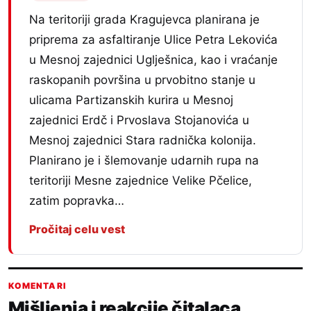
Na teritoriji grada Kragujevca planirana je
priprema za asfaltiranje Ulice Petra Lekovića
u Mesnoj zajednici Uglješnica, kao i vraćanje
raskopanih površina u prvobitno stanje u
ulicama Partizanskih kurira u Mesnoj
zajednici Erdč i Prvoslava Stojanovića u
Mesnoj zajednici Stara radnička kolonija.
Planirano je i šlemovanje udarnih rupa na
teritoriji Mesne zajednice Velike Pčelice,
zatim popravka…
Pročitaj celu vest
KOMENTARI
Mišljenja i reakcije čitalaca