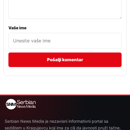
Vaše ime
Serbian News Media je nezavisni informativni portal sa
sedištem u Kragujevcu koji ima za cilj da javnosti pruži tačne,