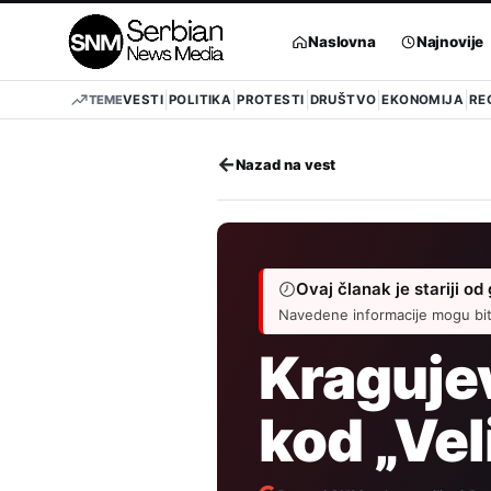
Pređi
na
Naslovna
Najnovije
sadržaj
TEME
VESTI
POLITIKA
PROTESTI
DRUŠTVO
EKONOMIJA
RE
←
Nazad na vest
Ovaj članak je stariji od
Navedene informacije mogu biti
Kraguje
kod „Vel