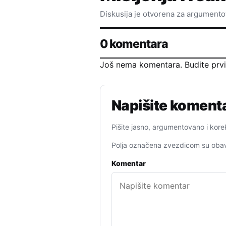
Diskusija je otvorena za argument
0 komentara
Još nema komentara. Budite prvi k
Napišite koment
Pišite jasno, argumentovano i kore
Polja označena zvezdicom su obav
Komentar