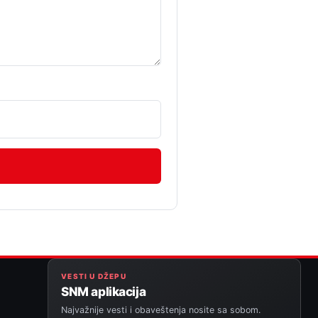
VESTI U DŽEPU
SNM aplikacija
Najvažnije vesti i obaveštenja nosite sa sobom.