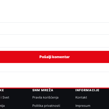
IKE
SNM MREŽA
INFORMACIJE
 i Svet
Pravila korišćenja
Kontakt
ija
Politika privatnosti
Impresum