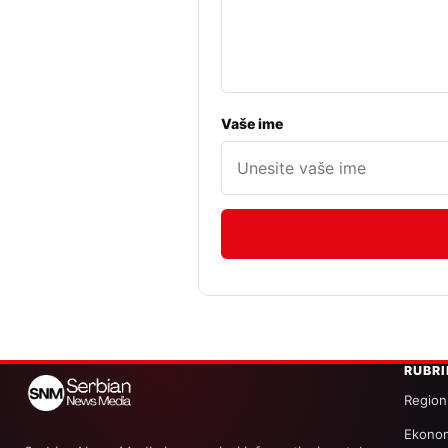
Vaše ime
RUBR
Region
Ekonom