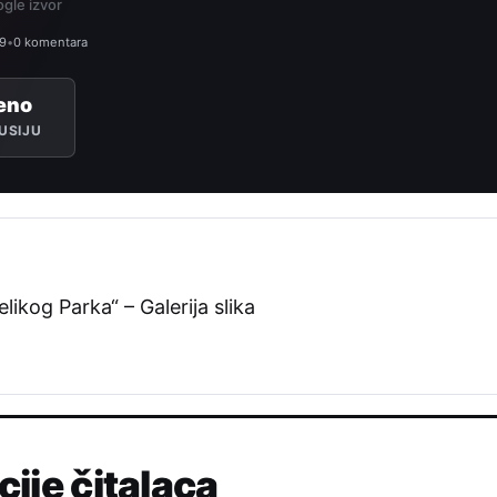
gle izvor
49
•
0 komentara
eno
USIJU
likog Parka“ – Galerija slika
cije čitalaca