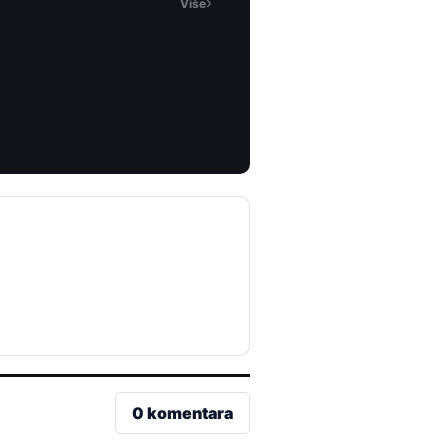
›
Više
0 komentara