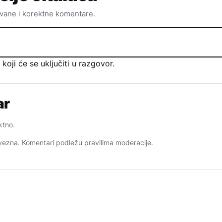
ovane i korektne komentare.
oji će se uključiti u razgovor.
ar
ktno.
ezna. Komentari podležu pravilima moderacije.