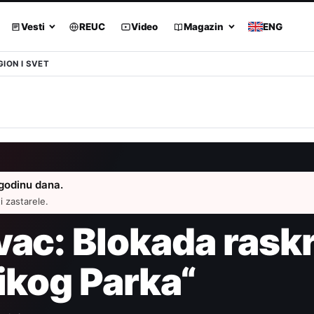
Vesti
REUC
Video
Magazin
ENG
GION I SVET
 godinu dana.
 zastarele.
vac: Blokada rask
ikog Parka“