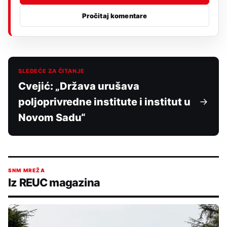
Pročitaj komentare
SLEDEĆE ZA ČITANJE
Cvejić: „Država urušava
poljoprivredne institute i institut u
Novom Sadu“
SNM MREŽA
Iz REUC magazina