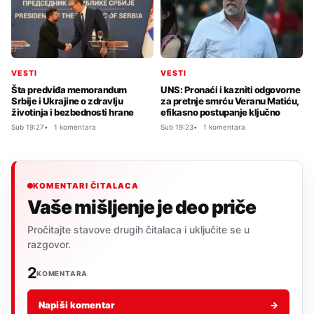
VESTI
VESTI
Šta predviđa memorandum
UNS: Pronaći i kazniti odgovorne
Srbije i Ukrajine o zdravlju
za pretnje smrću Veranu Matiću,
životinja i bezbednosti hrane
efikasno postupanje ključno
Sub 19:27
1 komentara
Sub 19:23
1 komentara
KOMENTARI ČITALACA
Vaše mišljenje je deo priče
Pročitajte stavove drugih čitalaca i uključite se u
razgovor.
2
KOMENTARA
Napiši komentar
→