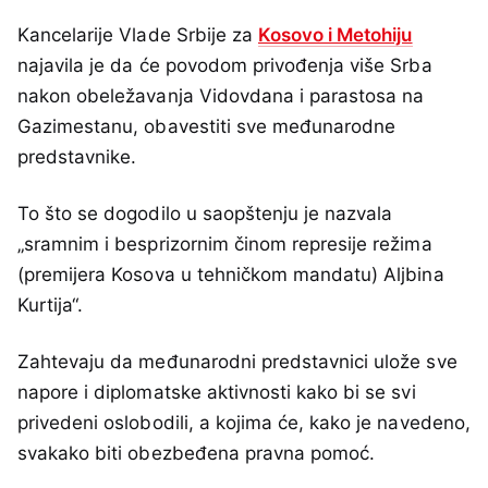
Kancelarije Vlade Srbije za
Kosovo i Metohiju
najavila je da će povodom privođenja više Srba
nakon obeležavanja Vidovdana i parastosa na
Gazimestanu, obavestiti sve međunarodne
predstavnike.
To što se dogodilo u saopštenju je nazvala
„sramnim i besprizornim činom represije režima
(premijera Kosova u tehničkom mandatu) Aljbina
Kurtija“.
Zahtevaju da međunarodni predstavnici ulože sve
napore i diplomatske aktivnosti kako bi se svi
privedeni oslobodili, a kojima će, kako je navedeno,
svakako biti obezbeđena pravna pomoć.