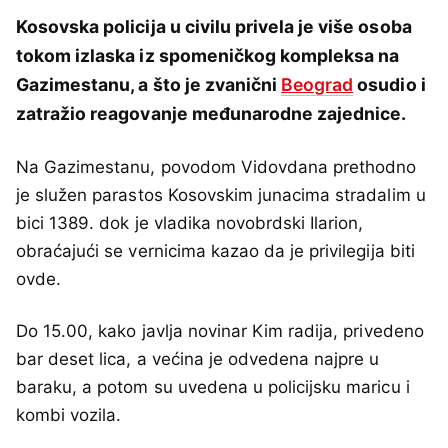
Kosovska policija u civilu privela je više osoba
tokom izlaska iz spomeničkog kompleksa na
Gazimestanu, a što je zvanični
Beograd
osudio i
zatražio reagovanje međunarodne zajednice.
Na Gazimestanu, povodom Vidovdana prethodno
je služen parastos Kosovskim junacima stradalim u
bici 1389. dok je vladika novobrdski Ilarion,
obraćajući se vernicima kazao da je privilegija biti
ovde.
Do 15.00, kako javlja novinar Kim radija, privedeno
bar deset lica, a većina je odvedena najpre u
baraku, a potom su uvedena u policijsku maricu i
kombi vozila.