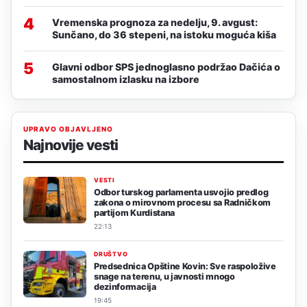
4
Vremenska prognoza za nedelju, 9. avgust:
Sunčano, do 36 stepeni, na istoku moguća kiša
5
Glavni odbor SPS jednoglasno podržao Dačića o
samostalnom izlasku na izbore
UPRAVO OBJAVLJENO
Najnovije vesti
VESTI
Odbor turskog parlamenta usvojio predlog
zakona o mirovnom procesu sa Radničkom
partijom Kurdistana
22:13
DRUŠTVO
Predsednica Opštine Kovin: Sve raspoložive
snage na terenu, u javnosti mnogo
dezinformacija
19:45