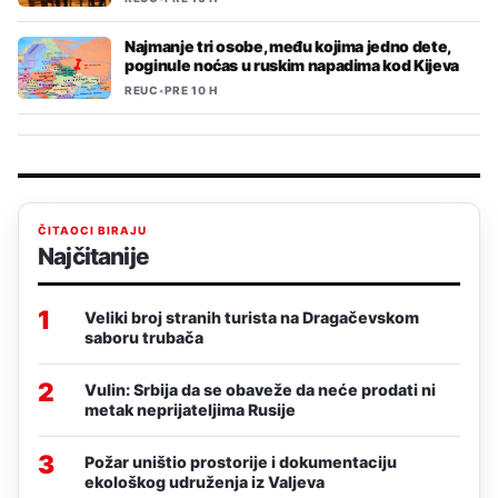
Najmanje tri osobe, među kojima jedno dete,
poginule noćas u ruskim napadima kod Kijeva
REUC
•
PRE 10 H
ČITAOCI BIRAJU
Najčitanije
1
Veliki broj stranih turista na Dragačevskom
saboru trubača
2
Vulin: Srbija da se obaveže da neće prodati ni
metak neprijateljima Rusije
3
Požar uništio prostorije i dokumentaciju
ekološkog udruženja iz Valjeva