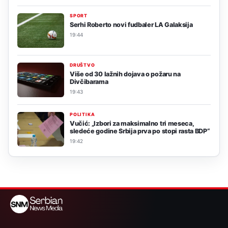
SPORT
Serhi Roberto novi fudbaler LA Galaksija
19:44
DRUŠTVO
Više od 30 lažnih dojava o požaru na
Divčibarama
19:43
POLITIKA
Vučić: „Izbori za maksimalno tri meseca,
sledeće godine Srbija prva po stopi rasta BDP“
19:42