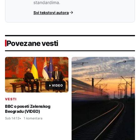
standardima.
Svi tekstovi autora
Povezane vesti
VIDEO
VESTI
BBC o poseti Zelenskog
Beogradu (VIDEO)
Sub 14:13
1 komentara