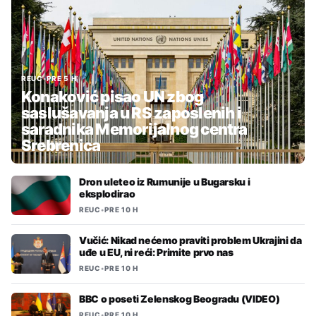
REUC
•
PRE 5 H
Konaković pisao UN zbog
saslušavanja u RS zaposlenih i
saradnika Memorijalnog centra
Srebrenica
Dron uleteo iz Rumunije u Bugarsku i
eksplodirao
REUC
•
PRE 10 H
Vučić: Nikad nećemo praviti problem Ukrajini da
uđe u EU, ni reći: Primite prvo nas
REUC
•
PRE 10 H
BBC o poseti Zelenskog Beogradu (VIDEO)
REUC
•
PRE 10 H