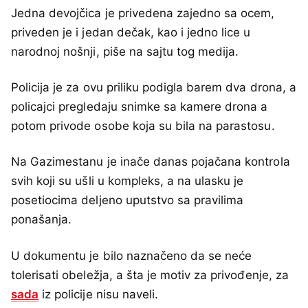
Jedna devojčica je privedena zajedno sa ocem,
priveden je i jedan dečak, kao i jedno lice u
narodnoj nošnji, piše na sajtu tog medija.
Policija je za ovu priliku podigla barem dva drona, a
policajci pregledaju snimke sa kamere drona a
potom privode osobe koja su bila na parastosu.
Na Gazimestanu je inače danas pojačana kontrola
svih koji su ušli u kompleks, a na ulasku je
posetiocima deljeno uputstvo sa pravilima
ponašanja.
U dokumentu je bilo naznačeno da se neće
tolerisati obeležja, a šta je motiv za privođenje, za
sada
iz policije nisu naveli.