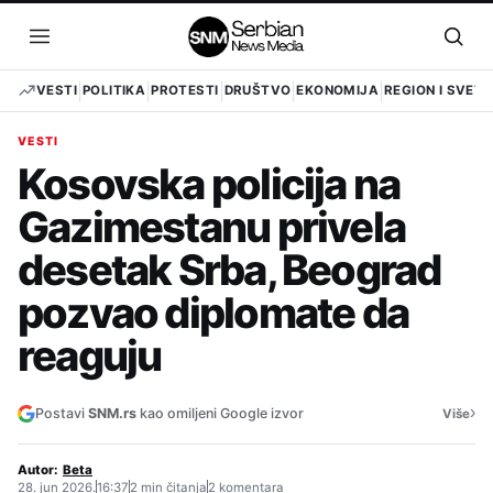
Pređi
na
Otvori
Otvo
sadržaj
meni
pret
VESTI
POLITIKA
PROTESTI
DRUŠTVO
EKONOMIJA
REGION I SVET
VESTI
Kosovska policija na
Gazimestanu privela
desetak Srba, Beograd
pozvao diplomate da
reaguju
›
Postavi
SNM.rs
kao omiljeni Google izvor
Više
Autor:
Beta
28. jun 2026.
16:37
2 min čitanja
2 komentara