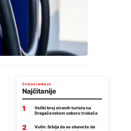
ČITAOCI BIRAJU
Najčitanije
1
Veliki broj stranih turista na
Dragačevskom saboru trubača
2
Vulin: Srbija da se obaveže da