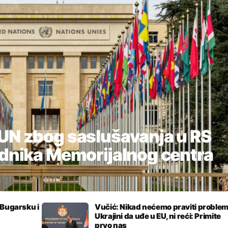
UN zbog saslušavanja u RS
adnika Memorijalnog centra
 Bugarsku i
Vučić: Nikad nećemo praviti proble
Ukrajini da uđe u EU, ni reći: Primite
prvo nas