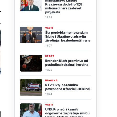
Ministarstvo kulture
Knjaževcu dodelilo 17,8
miliona dinara za devet
projekata
19:28
VESTI
Šta predviđa memorandum
Srbije i Ukrajine o zdravlju
životinja i bezbednosti hrane
19:27
SPORT
Brendon Klark preminuo od
posledica kokaina i heroina
19:25
HRONIKA
RTV: Dvojica radnika
povređena u fabrici u Kikindi
19:24
VESTI
UNS: Pronaći i kazniti
odgovorne za pretnje smrću