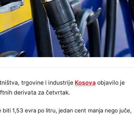
ništva, trgovine i industrije
Kosova
objavilo je
tnih derivata za četvrtak.
biti 1,53 evra po litru, jedan cent manja nego juče,