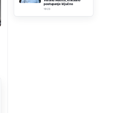
Veranu Matiću, efikasno
postupanje ključno
19:23