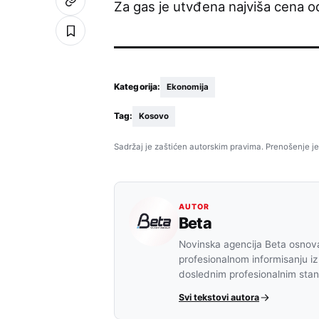
Za gas je utvđena najviša cena od
Kategorija:
Ekonomija
Tag:
Kosovo
Sadržaj je zaštićen autorskim pravima. Prenošenje je
AUTOR
Beta
Novinska agencija Beta osnova
profesionalnom informisanju iz
doslednim profesionalnim sta
Svi tekstovi autora