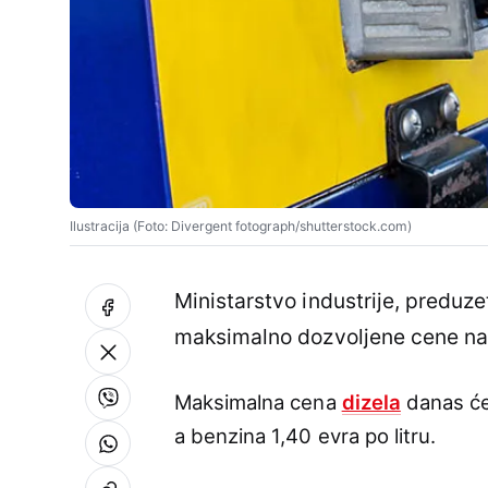
Ilustracija (Foto: Divergent fotograph/shutterstock.com)
Ministarstvo industrije, preduzet
maksimalno dozvoljene cene naf
Maksimalna cena
dizela
danas će 
a benzina 1,40 evra po litru.