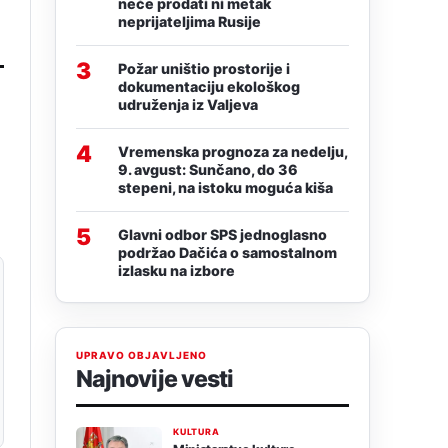
neće prodati ni metak
neprijateljima Rusije
3
Požar uništio prostorije i
dokumentaciju ekološkog
udruženja iz Valjeva
4
Vremenska prognoza za nedelju,
9. avgust: Sunčano, do 36
stepeni, na istoku moguća kiša
5
Glavni odbor SPS jednoglasno
podržao Dačića o samostalnom
izlasku na izbore
UPRAVO OBJAVLJENO
Najnovije vesti
KULTURA