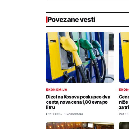
Povezane vesti
EKONOMIJA
EKON
Dizel na Kosovu poskupeo dva
Cene
centa, nova cena 1,80 evra po
niže 
litru
za tr
Uto 13:13
1 komentara
Pet 13