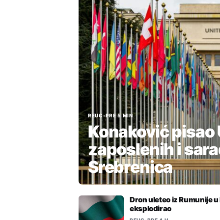
REUC
•
PRE 5 MIN
Konaković pisao 
zaposlenih i sar
Srebrenica
Dron uleteo iz Rumunije u
eksplodirao