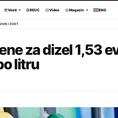
Vesti
REUC
Video
Magazin
ENG
GION I SVET
ne za dizel 1,53 ev
o litru