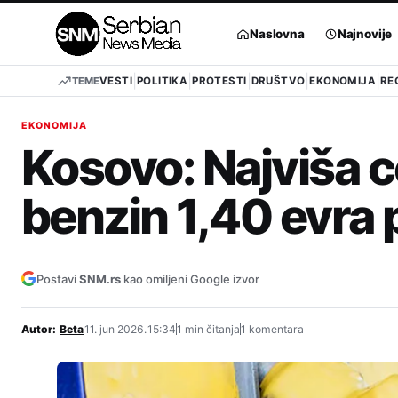
Pređi
na
Naslovna
Najnovije
sadržaj
TEME
VESTI
POLITIKA
PROTESTI
DRUŠTVO
EKONOMIJA
RE
EKONOMIJA
Kosovo: Najviša ce
benzin 1,40 evra p
Postavi
SNM.rs
kao omiljeni Google izvor
Autor:
Beta
11. jun 2026.
15:34
1 min čitanja
1 komentara