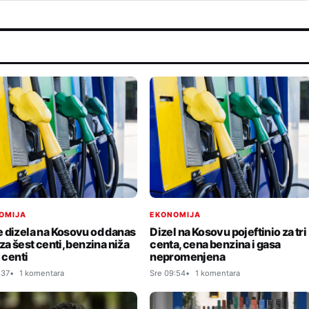
OMIJA
EKONOMIJA
 dizela na Kosovu od danas
Dizel na Kosovu pojeftinio za tri
za šest centi, benzina niža
centa, cena benzina i gasa
i centi
nepromenjena
:37
1 komentara
Sre 09:54
1 komentara