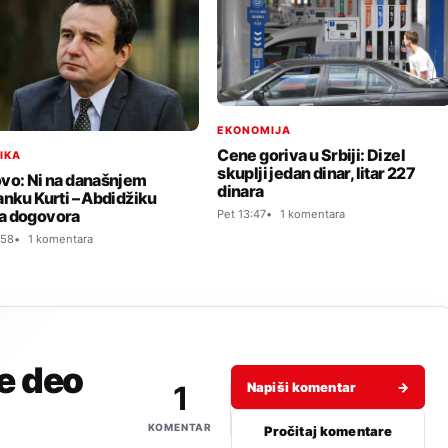
EKONOMIJA
Cene goriva u Srbiji: Dizel
TIKA
skuplji jedan dinar, litar 227
vo: Ni na današnjem
dinara
anku Kurti – Abdidžiku
a dogovora
Pet 13:47
1 komentara
:58
1 komentara
je deo
1
Napiši komentar
→
KOMENTAR
Pročitaj komentare