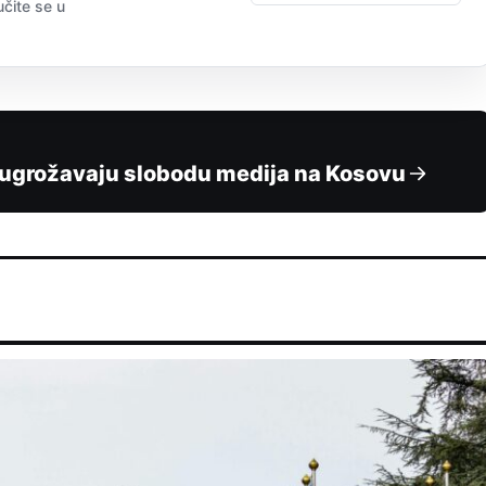
učite se u
 ugrožavaju slobodu medija na Kosovu