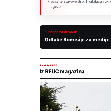
Pročitajte stavove drugih čitalaca i uklj
razgovor.
SLEDEĆE ZA ČITANJE
Odluke Komisije za medije
SNM MREŽA
Iz REUC magazina