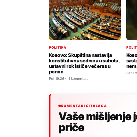
POLITIKA
POLI
Kosovo: Skupština nastavlja
Koso
konstitutivnu sednicu u subotu,
sast
ustavni rok ističe večeras u
nem
ponoć
Pet 17
Pet 19:26
1 komentara
KOMENTARI ČITALACA
Vaše mišljenje 
priče