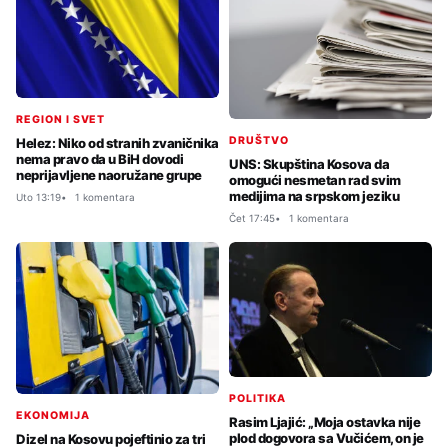
REGION I SVET
DRUŠTVO
Helez: Niko od stranih zvaničnika
nema pravo da u BiH dovodi
UNS: Skupština Kosova da
neprijavljene naoružane grupe
omogući nesmetan rad svim
medijima na srpskom jeziku
Uto 13:19
1 komentara
Čet 17:45
1 komentara
POLITIKA
EKONOMIJA
Rasim Ljajić: „Moja ostavka nije
plod dogovora sa Vučićem, on je
Dizel na Kosovu pojeftinio za tri