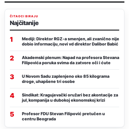
ČITAOCI BIRAJU
Najčitanije
1
Mediji: Direktor RGZ-a smenjen, ali zvanično nije
dobio informaciju, novi vd direktor Dalibor Babić
2
Akademski plenum: Napad na profesora Stevana
Filipovića poruka svima da zatvore oči i ćute
3
U Novom Sadu zaplenjeno oko 85 kilograma
droge, uhapšene tri osobe
4
Sindikat: Kragujevački oružari bez akontacije za
jul, kompanija u dubokoj ekonomskoj krizi
5
Profesor FDU Stevan Filipović pretučen u
centru Beograda