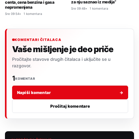
za nju saznao iz medija“
centa, cena benzina i gasa
nepromenjena
Sre 09:48
1 komentara
Sre 09:54
1 komentara
KOMENTARI ČITALACA
Vaše mišljenje je deo priče
Pročitajte stavove drugih čitalaca i uključite se u
razgovor.
1
KOMENTAR
Napiši komentar
→
Pročitaj komentare