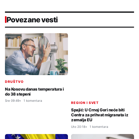
Povezane vesti
DRUŠTVO
Na Kosovu danas temperatura i
do 38 stepeni
Sre 09:49
1 komentara
REGION I SVET
Spajić: U Crnoj Gori neće biti
Centra za prihvat migranata iz
zemalja EU
Uto 20:18
1 komentara