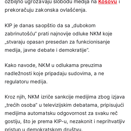
ozbiljno ugrožavaju slobodu medija na
Kosovu
i
prekoračuju zakonska ovlašćenja.
KIP je danas saopštio da sa „dubokom
zabrinutošću“ prati najnovije odluke NKM koje
„stvaraju opasan presedan za funkcionisanje
medija, javne debate i demokratije“.
Kako navode, NKM u odlukama preuzima
nadležnosti koje pripadaju sudovima, a ne
regulatoru medija.
Kroz njih, NKM izriče sankcije medijima zbog izjava
„trećih osoba“ u televizijskim debatama, pripisujući
medijima automatsku odgovornost za svaku reč
gostiju, što je prema KIP-u, nezakonit i neprihvatljiv
pristup u demokratskom društvu.