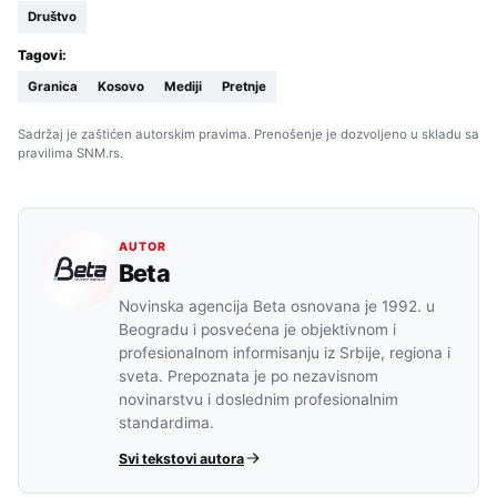
Društvo
Tagovi:
Granica
Kosovo
Mediji
Pretnje
Sadržaj je zaštićen autorskim pravima. Prenošenje je dozvoljeno u skladu sa
pravilima SNM.rs.
AUTOR
Beta
Novinska agencija Beta osnovana je 1992. u
Beogradu i posvećena je objektivnom i
profesionalnom informisanju iz Srbije, regiona i
sveta. Prepoznata je po nezavisnom
novinarstvu i doslednim profesionalnim
standardima.
Svi tekstovi autora