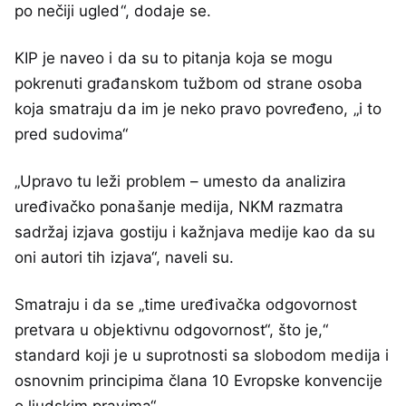
po nečiji ugled“, dodaje se.
KIP je naveo i da su to pitanja koja se mogu
pokrenuti građanskom tužbom od strane osoba
koja smatraju da im je neko pravo povređeno, „i to
pred sudovima“
„Upravo tu leži problem – umesto da analizira
uređivačko ponašanje medija, NKM razmatra
sadržaj izjava gostiju i kažnjava medije kao da su
oni autori tih izjava“, naveli su.
Smatraju i da se „time uređivačka odgovornost
pretvara u objektivnu odgovornost“, što je,“
standard koji je u suprotnosti sa slobodom medija i
osnovnim principima člana 10 Evropske konvencije