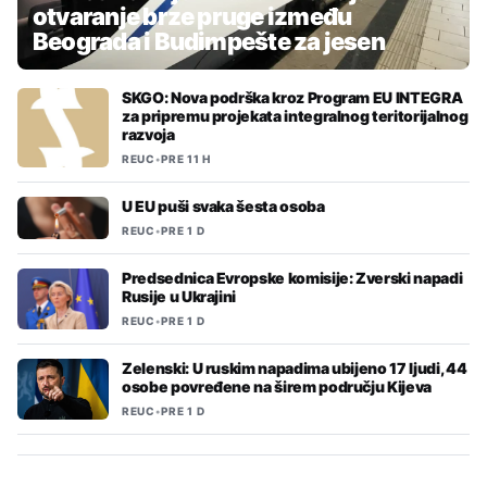
otvaranje brze pruge između
Beograda i Budimpešte za jesen
SKGO: Nova podrška kroz Program EU INTEGRA
za pripremu projekata integralnog teritorijalnog
razvoja
REUC
•
PRE 11 H
U EU puši svaka šesta osoba
REUC
•
PRE 1 D
Predsednica Evropske komisije: Zverski napadi
Rusije u Ukrajini
REUC
•
PRE 1 D
Zelenski: U ruskim napadima ubijeno 17 ljudi, 44
osobe povređene na širem području Kijeva
REUC
•
PRE 1 D