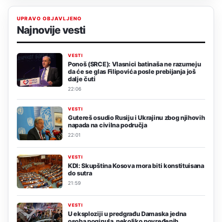
UPRAVO OBJAVLJENO
Najnovije vesti
VESTI
Ponoš (SRCE): Vlasnici batinaša ne razumeju
da će se glas Filipovića posle prebijanja još
dalje čuti
22:06
VESTI
Gutereš osudio Rusiju i Ukrajinu zbog njihovih
napada na civilna područja
22:01
VESTI
KDI: Skupština Kosova mora biti konstituisana
do sutra
21:59
VESTI
U eksploziji u predgrađu Damaska jedna
osoba poginula, nekoliko povređenih