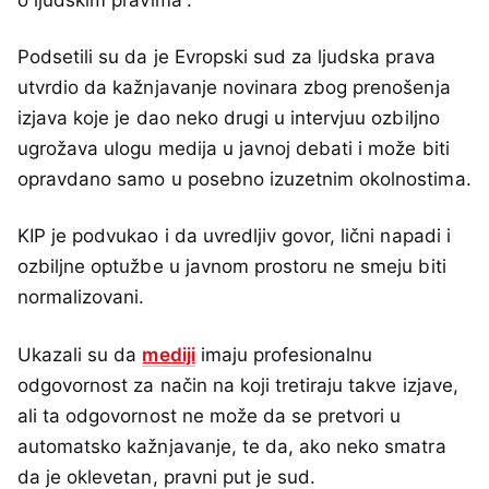
o ljudskim pravima“.
Podsetili su da je Evropski sud za ljudska prava
utvrdio da kažnjavanje novinara zbog prenošenja
izjava koje je dao neko drugi u intervjuu ozbiljno
ugrožava ulogu medija u javnoj debati i može biti
opravdano samo u posebno izuzetnim okolnostima.
KIP je podvukao i da uvredljiv govor, lični napadi i
ozbiljne optužbe u javnom prostoru ne smeju biti
normalizovani.
Ukazali su da
mediji
imaju profesionalnu
odgovornost za način na koji tretiraju takve izjave,
ali ta odgovornost ne može da se pretvori u
automatsko kažnjavanje, te da, ako neko smatra
da je oklevetan, pravni put je sud.