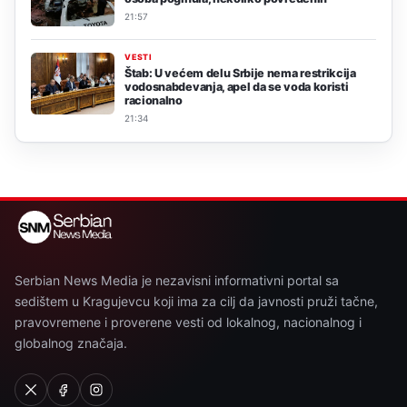
21:57
VESTI
Štab: U većem delu Srbije nema restrikcija
vodosnabdevanja, apel da se voda koristi
racionalno
21:34
Serbian News Media je nezavisni informativni portal sa
sedištem u Kragujevcu koji ima za cilj da javnosti pruži tačne,
pravovremene i proverene vesti od lokalnog, nacionalnog i
globalnog značaja.