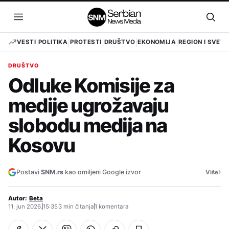
Pređi
na
Otvori
Otvo
sadržaj
meni
pret
VESTI
POLITIKA
PROTESTI
DRUŠTVO
EKONOMIJA
REGION I SVET
DRUŠTVO
Odluke Komisije za
medije ugrožavaju
slobodu medija na
Kosovu
›
Postavi
SNM.rs
kao omiljeni Google izvor
Više
Autor:
Beta
11. jun 2026.
15:35
3 min čitanja
1 komentara