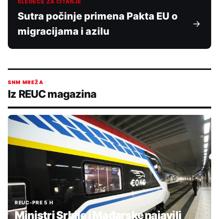
SLEDEĆE ZA ČITANJE
Sutra počinje primena Pakta EU o
migracijama i azilu
SNM MREŽA
Iz REUC magazina
REUC
•
PRE 5 H
Ministri Srbije i Mađarske najavili