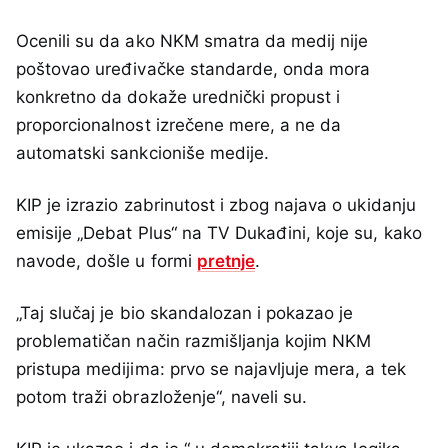
Ocenili su da ako NKM smatra da medij nije
poštovao uređivačke standarde, onda mora
konkretno da dokaže urednički propust i
proporcionalnost izrečene mere, a ne da
automatski sankcioniše medije.
KIP je izrazio zabrinutost i zbog najava o ukidanju
emisije „Debat Plus“ na TV Dukađini, koje su, kako
navode, došle u formi
pretnje
.
„Taj slučaj je bio skandalozan i pokazao je
problematičan način razmišljanja kojim NKM
pristupa medijima: prvo se najavljuje mera, a tek
potom traži obrazloženje“, naveli su.