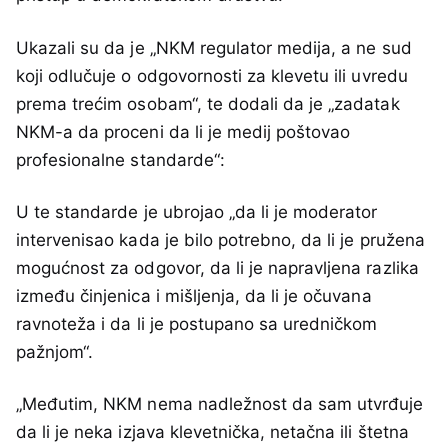
Ukazali su da je „NKM regulator medija, a ne sud
koji odlučuje o odgovornosti za klevetu ili uvredu
prema trećim osobam“, te dodali da je „zadatak
NKM-a da proceni da li je medij poštovao
profesionalne standarde“:
U te standarde je ubrojao „da li je moderator
intervenisao kada je bilo potrebno, da li je pružena
mogućnost za odgovor, da li je napravljena razlika
između činjenica i mišljenja, da li je očuvana
ravnoteža i da li je postupano sa uredničkom
pažnjom“.
„Međutim, NKM nema nadležnost da sam utvrđuje
da li je neka izjava klevetnička, netačna ili štetna