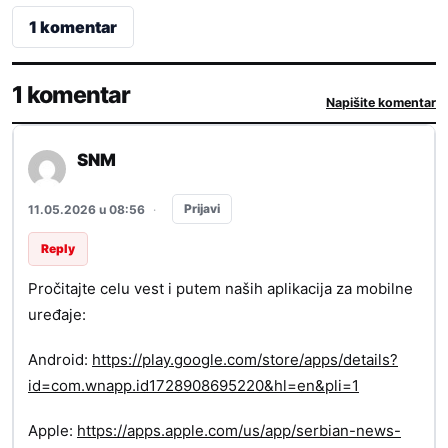
1 komentar
1 komentar
Napišite komentar
SNM
Prijavi
11.05.2026 u 08:56
·
Reply
Pročitajte celu vest i putem naših aplikacija za mobilne
uređaje:
Android:
https://play.google.com/store/apps/details?
id=com.wnapp.id1728908695220&hl=en&pli=1
Apple:
https://apps.apple.com/us/app/serbian-news-