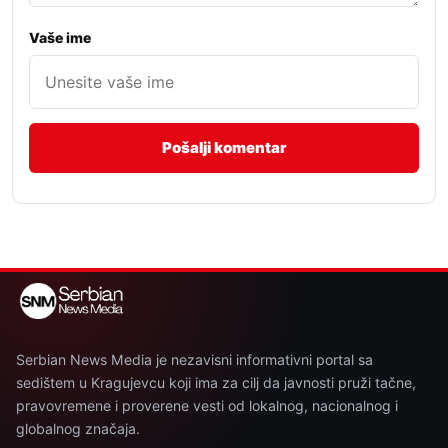
Vaše ime
Serbian News Media je nezavisni informativni portal sa
sedištem u Kragujevcu koji ima za cilj da javnosti pruži tačne,
pravovremene i proverene vesti od lokalnog, nacionalnog i
globalnog značaja.