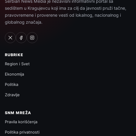
Serbian News Media je nezavisni informativni portal sa
sedištem u Kragujevcu koji ima za cilj da javnosti pruži tačne,
pravovremene i proverene vesti od lokalnog, nacionalnog i
globalnog značaja.
RUBRIKE
Region i Svet
Ekonomija
Politika
Zdravlje
SNM MREŽA
Pravila korišćenja
Politika privatnosti