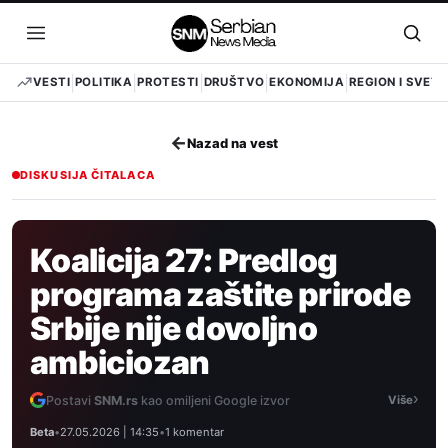
Pređi
na
Otvori
Otvo
sadržaj
meni
pret
VESTI
POLITIKA
PROTESTI
DRUŠTVO
EKONOMIJA
REGION I SVET
←
Nazad na vest
DISKUSIJA ČITALACA
Koalicija 27: Predlog
programa zaštite prirode
Srbije nije dovoljno
ambiciozan
›
Postavi
SNM.rs
kao omiljeni Google izvor
Više
Beta
•
27.05.2026 | 14:35
•
1 komentar