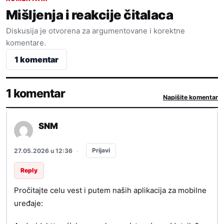
Mišljenja i reakcije čitalaca
Diskusija je otvorena za argumentovane i korektne
komentare.
1 komentar
1 komentar
Napišite komentar
SNM
Prijavi
27.05.2026 u 12:36
·
Reply
Pročitajte celu vest i putem naših aplikacija za mobilne
uređaje: