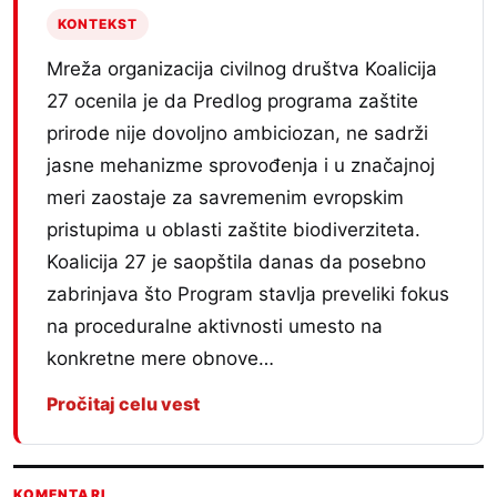
KONTEKST
Mreža organizacija civilnog društva Koalicija
27 ocenila je da Predlog programa zaštite
prirode nije dovoljno ambiciozan, ne sadrži
jasne mehanizme sprovođenja i u značajnoj
meri zaostaje za savremenim evropskim
pristupima u oblasti zaštite biodiverziteta.
Koalicija 27 je saopštila danas da posebno
zabrinjava što Program stavlja preveliki fokus
na proceduralne aktivnosti umesto na
konkretne mere obnove…
Pročitaj celu vest
KOMENTARI