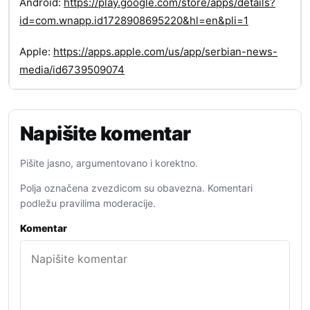
Android:
https://play.google.com/store/apps/details?
id=com.wnapp.id1728908695220&hl=en&pli=1
Apple:
https://apps.apple.com/us/app/serbian-news-
media/id6739509074
Napišite komentar
Pišite jasno, argumentovano i korektno.
Polja označena zvezdicom su obavezna. Komentari
podležu pravilima moderacije.
Komentar