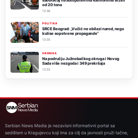
saobraćaj na autoputevima kamionima težim
od 20 tona
13:36
POLITIKA
SRCE Beograd: „Vučić ne obilazi narod, nego
kulise sopstvene propagande“
13:35
HRONIKA
Na području Južnobačkog okruga i Novog
Sada više nezgoda i 349 prekršaja
13:32
Serbian News Media je nezavisni informativni portal sa
sedištem u Kragujevcu koji ima za cilj da javnosti pruži tačne,