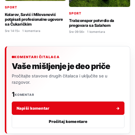
SPORT
SPORT
Kolarov, Savić i Milovanović
potpisali profesionalne ugovore
Trabzonspor potvrdio da
sa Čukaričkim
pregovara sa Salahom
Sre 14:15
1 komentara
Sre 09:56
1 komentara
KOMENTARI ČITALACA
Vaše mišljenje je deo priče
Pročitajte stavove drugih čitalaca i uključite se u
razgovor.
1
KOMENTAR
Napiši komentar
→
Pročitaj komentare