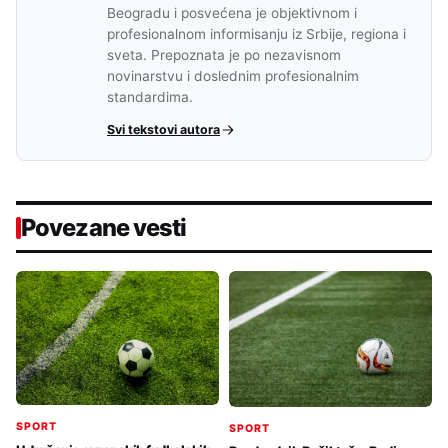
Beogradu i posvećena je objektivnom i
profesionalnom informisanju iz Srbije, regiona i
sveta. Prepoznata je po nezavisnom
novinarstvu i doslednim profesionalnim
standardima.
Svi tekstovi autora
Povezane vesti
SPORT
SPORT