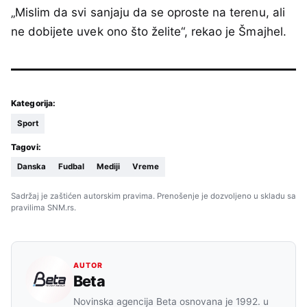
„Mislim da svi sanjaju da se oproste na terenu, ali
ne dobijete uvek ono što želite“, rekao je Šmajhel.
Kategorija:
Sport
Tagovi:
Danska
Fudbal
Mediji
Vreme
Sadržaj je zaštićen autorskim pravima. Prenošenje je dozvoljeno u skladu sa
pravilima SNM.rs.
AUTOR
Beta
Novinska agencija Beta osnovana je 1992. u