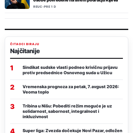
REUC
•
PRE 1 D
ČITAOCI BIRAJU
Najčitanije
1
Sindikat sudske vlasti podneo krivičnu prijavu
protiv predsednice Osnovnog suda u Užicu
2
Vremenska prognoza za petak, 7. avgust 2026:
Veoma toplo
3
Tribina u Nišu: Pobediti režim moguće je uz
solidarnost, sabornost, integralnost i
inkluzivnost
4
Super liga: Zvezda dočekuje Novi Pazar, odložen