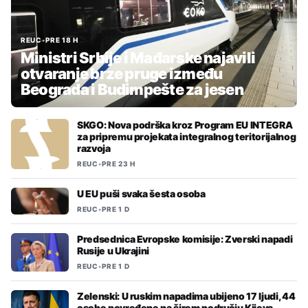
REUC
•
PRE 18 H
Ministri Srbije i Mađarske najavili
otvaranje brze pruge između
Beograda i Budimpešte za jesen
SKGO: Nova podrška kroz Program EU INTEGRA
za pripremu projekata integralnog teritorijalnog
razvoja
REUC
•
PRE 23 H
U EU puši svaka šesta osoba
REUC
•
PRE 1 D
Predsednica Evropske komisije: Zverski napadi
Rusije u Ukrajini
REUC
•
PRE 1 D
Zelenski: U ruskim napadima ubijeno 17 ljudi, 44
osobe povređene na širem području Kijeva