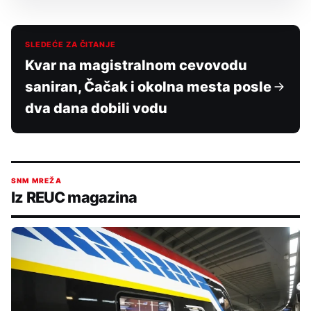
SLEDEĆE ZA ČITANJE
Kvar na magistralnom cevovodu
saniran, Čačak i okolna mesta posle
dva dana dobili vodu
SNM MREŽA
Iz REUC magazina