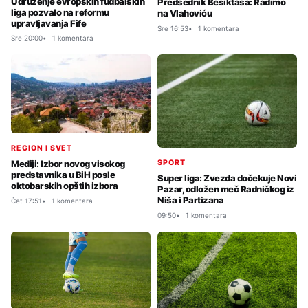
Udruženje evropskih fudbalskih
Predsednik Bešiktaša: Radimo
liga pozvalo na reformu
na Vlahoviću
upravljavanja Fife
Sre 16:53
1 komentara
Sre 20:00
1 komentara
REGION I SVET
SPORT
Mediji: Izbor novog visokog
predstavnika u BiH posle
Super liga: Zvezda dočekuje Novi
oktobarskih opštih izbora
Pazar, odložen meč Radničkog iz
Niša i Partizana
Čet 17:51
1 komentara
09:50
1 komentara