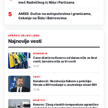
meč Radničkog iz Niša i Partizana
5
AMSS: Gužve na autoputevima i granicama,
čekanje na Šidu i Batrovcima
UPRAVO OBJAVLJENO
Najnovije vesti
EKONOMIJA
Cene dizela na Kosovu od danas niže za šest
centi, benzina niža za tri centi
13:37
VESTI
Konaković: Rezolucija Sabora o položaju
Hrvata u BiH mešanje u unutrašnje stvari BiH
13:36
DRUŠTVO
Kosovo: Zbog visokih temperatura ograničen