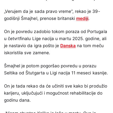
„Verujem da je sada pravo vreme“, rekao je 39-
godišnji Šmajhel, prenose britanski
mediji
.
On je povredu zadobio tokom poraza od Portugala
u četvrtfinalu Lige nacija u martu 2025. godine, ali
je nastavio da igra pošto je
Danska
na tom meču
iskoristila sve zamene.
Šmajhel je potom pogoršao povredu u porazu
Seltika od Štutgarta u Ligi nacija 11 meseci kasnije.
On je tada rekao da će učiniti sve kako bi produžio
karijeru, uključujući i mogućnost rehabilitacije do
godinu dana.