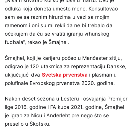
„Nisam shvatao Koliko je loše u martu. Ovo je
odluka koja doneta umesto mene. Konsultovao
sam se sa raznim hirurzima u vezi sa mojim
ramenom i oni su mi rekli da ne bi trebalo da
očekujem da ću se vratiti igranju vrhunskog
fudbala“, rekao je Šmajhel.
Šmajhel, koji je karijeru počeo u Mančester sitiju,
odigrao je 120 utakmica za reprezentaciju Danske,
uključujući dva
Svetska prvenstva
i plasman u
polufinale Evropskog prvenstva 2020. godine.
Nakon deset sezona u Lesteru i osvajanja Premijer
lige 2016. godine i FA kupa 2021. godine, Šmajhel
je igrao za Nicu i Anderleht pre nego što se
preselio u Škotsku.