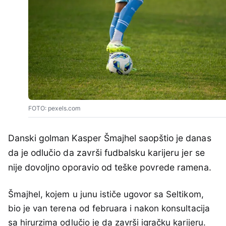
FOTO: pexels.com
Danski golman Kasper Šmajhel saopštio je danas
da je odlučio da završi fudbalsku karijeru jer se
nije dovoljno oporavio od teške povrede ramena.
Šmajhel, kojem u junu ističe ugovor sa Seltikom,
bio je van terena od februara i nakon konsultacija
sa hirurzima odlučio je da završi igračku karijeru.