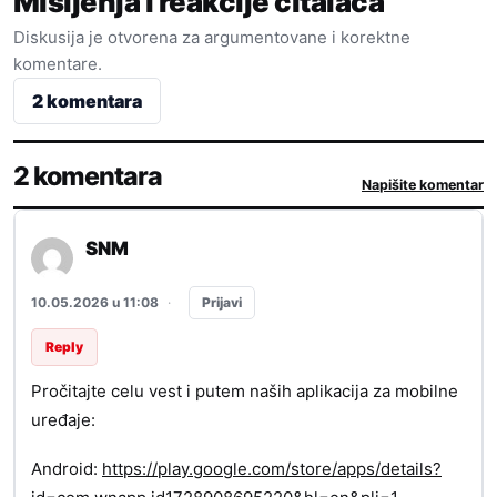
Mišljenja i reakcije čitalaca
Diskusija je otvorena za argumentovane i korektne
komentare.
2 komentara
2 komentara
Napišite komentar
SNM
Prijavi
10.05.2026 u 11:08
·
Reply
Pročitajte celu vest i putem naših aplikacija za mobilne
uređaje:
Android:
https://play.google.com/store/apps/details?