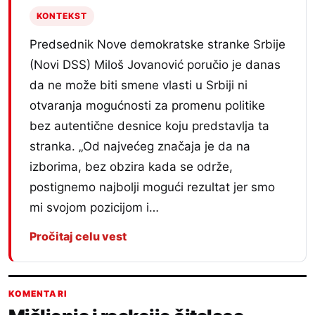
KONTEKST
Predsednik Nove demokratske stranke Srbije
(Novi DSS) Miloš Jovanović poručio je danas
da ne može biti smene vlasti u Srbiji ni
otvaranja mogućnosti za promenu politike
bez autentične desnice koju predstavlja ta
stranka. „Od najvećeg značaja je da na
izborima, bez obzira kada se održe,
postignemo najbolji mogući rezultat jer smo
mi svojom pozicijom i…
Pročitaj celu vest
KOMENTARI