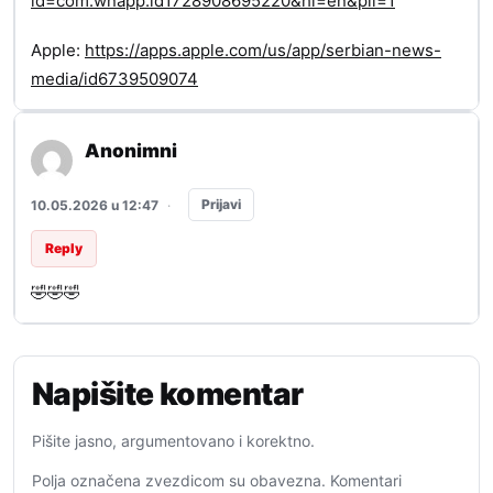
id=com.wnapp.id1728908695220&hl=en&pli=1
Apple:
https://apps.apple.com/us/app/serbian-news-
media/id6739509074
Anonimni
Prijavi
10.05.2026 u 12:47
·
Reply
🤣🤣🤣
Napišite komentar
Pišite jasno, argumentovano i korektno.
Polja označena zvezdicom su obavezna. Komentari