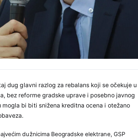
taj dug glavni razlog za rebalans koji se očekuje u
a, bez reforme gradske uprave i posebno javnog
mogla bi biti snižena kreditna ocena i otežano
 obaveza.
najvećim dužnicima Beogradske elektrane, GSP