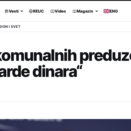
Vesti
REUC
Video
Magazin
ENG
GION I SVET
komunalnih preduz
arde dinara“