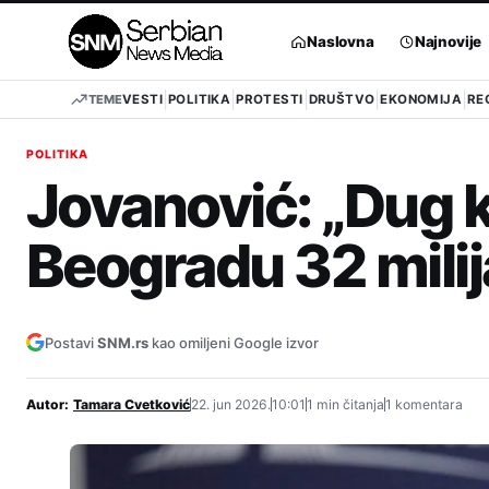
Pređi
na
Naslovna
Najnovije
sadržaj
TEME
VESTI
POLITIKA
PROTESTI
DRUŠTVO
EKONOMIJA
RE
POLITIKA
Jovanović: „Dug 
Beogradu 32 milij
Postavi
SNM.rs
kao omiljeni Google izvor
Autor:
Tamara Cvetković
22. jun 2026.
10:01
1 min čitanja
1 komentara