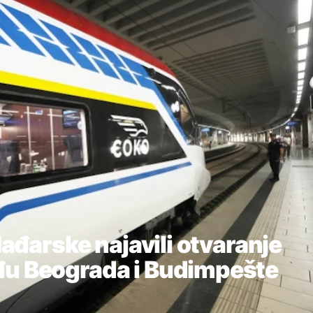
Mađarske najavili otvaranje
đu Beograda i Budimpešte