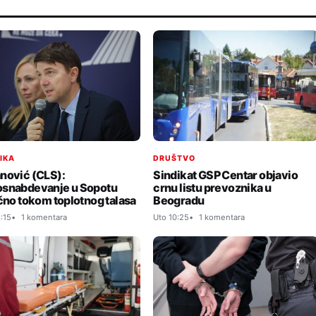
TIKA
DRUŠTVO
nović (CLS):
Sindikat GSP Centar objavio
snabdevanje u Sopotu
crnu listu prevoznika u
ično tokom toplotnog talasa
Beogradu
:15
1 komentara
Uto 10:25
1 komentara