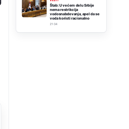
VESTI
Štab: U većem delu Srbije
nema restrikcija
vodosnabdevanja, apel da se
voda koristi racionalno
21:34