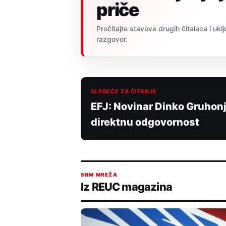
priče
Pročitajte stavove drugih čitalaca i uklj
razgovor.
SLEDEĆE ZA ČITANJE
EFJ: Novinar Dinko Gruhonji
direktnu odgovornost
SNM MREŽA
Iz REUC magazina