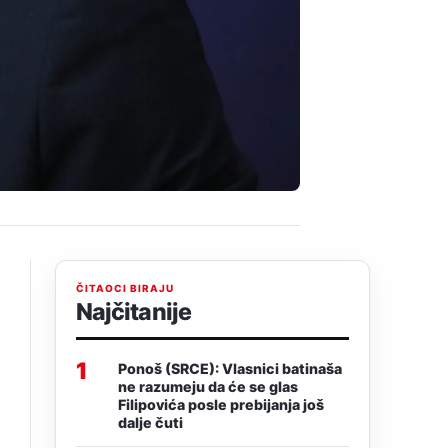
ČITAOCI BIRAJU
Najčitanije
1
Ponoš (SRCE): Vlasnici batinaša
ne razumeju da će se glas
Filipovića posle prebijanja još
dalje čuti