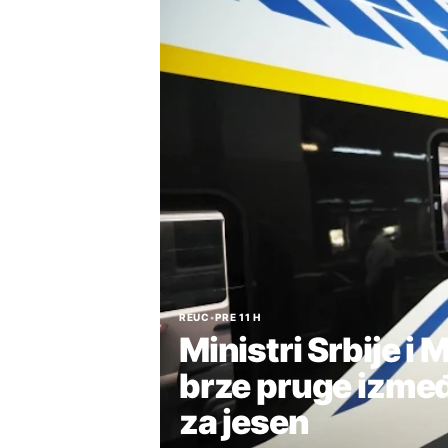
REUC
•
PRE 11 H
Ministri Srbije i 
brze pruge izme
za jesen