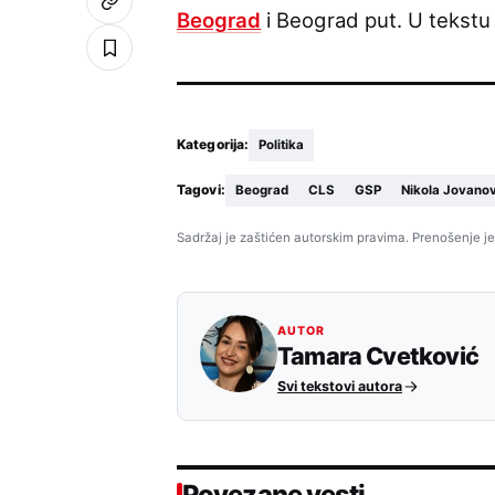
Beograd
i Beograd put. U tekstu
Kategorija:
Politika
Tagovi:
Beograd
CLS
GSP
Nikola Jovanov
Sadržaj je zaštićen autorskim pravima. Prenošenje je
AUTOR
Tamara Cvetković
Svi tekstovi autora
Povezane vesti