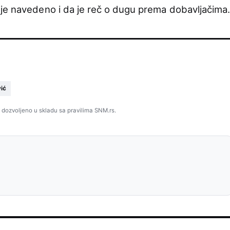
 je navedeno i da je reč o dugu prema dobavljačima
ić
 dozvoljeno u skladu sa pravilima SNM.rs.