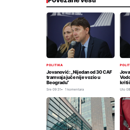
POLITIKA
POLI
Jovanović: „Nijedan od 30 CAF
Jova
tramvaja juče nije vozio u
Vodo
Beogradu“
krit
Sre 09:31
1 komentara
Uto 08