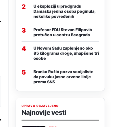
.
2
U eksploziji u predgrađu
Damaska jedna osoba poginula,
nekoliko povređenih
3
Profesor FDU Stevan Filipović
pretučen u centru Beograda
4
U Novom Sadu zaplenjeno oko
85 kilograma droge, uhapšene tri
osobe
5
Branko Ružić pozva socijaliste
da povuku jasne crvene linije
prema SNS
UPRAVO OBJAVLJENO
Najnovije vesti