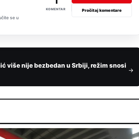
1
KOMENTAR
Pročitaj komentare
učite se u
ć više nije bezbedan u Srbiji, režim snosi