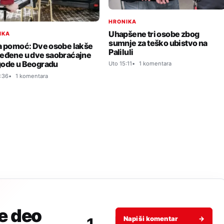
HRONIKA
Uhapšene tri osobe zbog
IKA
sumnje za teško ubistvo na
a pomoć: Dve osobe lakše
Paliluli
eđene u dve saobraćajne
ode u Beogradu
Uto 15:11
1 komentara
:36
1 komentara
je deo
Napiši komentar
→