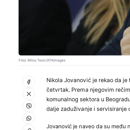
Foto: Milos Tesic/ATAImages
Nikola Jovanović je rekao da je 
četvrtak. Prema njegovim rečim
komunalnog sektora u Beogradu 
dalje zaduživanje i servisiranje
Jovanović je naveo da su među 