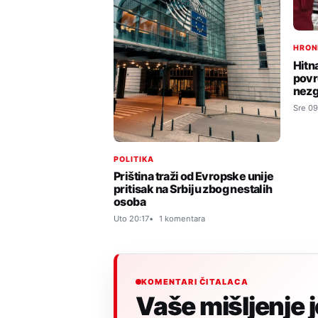
HRON
Hitn
povr
nezg
Sre 09
POLITIKA
Priština traži od Evropske unije
pritisak na Srbiju zbog nestalih
osoba
Uto 20:17
1 komentara
KOMENTARI ČITALACA
Vaše mišljenje 