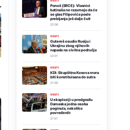
VESTI
Ponoš (SRCE): Vlasnici
batinaša ne razumeju da će
se glas Filipovića posle
prebijanja još dalje čuti
22:06
VESTI
Gutereš osudio Rusiju i
Ukrajinu zbog njihovih
napada na civilna područja
22:01
VESTI
KDI: Skupština Kosova mora
biti konstituisana do sutra
21:59
VESTI
U eksploziji u predgrađu
Damaska jedna osoba
poginula, nekoliko
povređenih
21:57