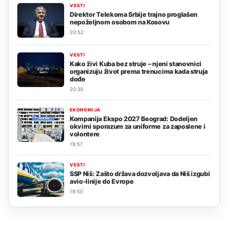
VESTI
Direktor Telekoma Srbije trajno proglašen
nepoželjnom osobom na Kosovu
20:52
VESTI
Kako živi Kuba bez struje – njeni stanovnici
organizuju život prema trenucima kada struja
dođe
20:35
EKONOMIJA
Kompanija Ekspo 2027 Beograd: Dodeljen
okvirni sporazum za uniforme za zaposlene i
volontere
19:57
VESTI
SSP Niš: Zašto država dozvoljava da Niš izgubi
avio-linije do Evrope
19:50