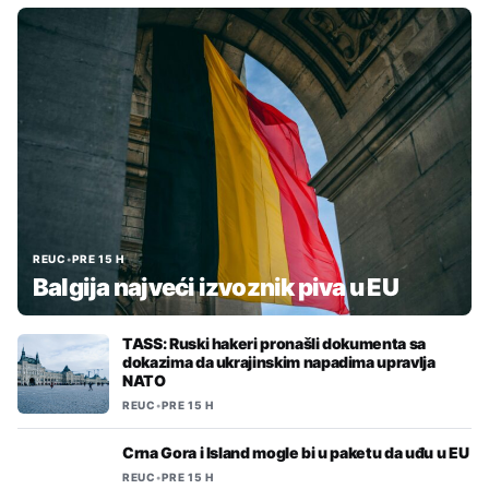
REUC
•
PRE 15 H
Balgija najveći izvoznik piva u EU
TASS: Ruski hakeri pronašli dokumenta sa
dokazima da ukrajinskim napadima upravlja
NATO
REUC
•
PRE 15 H
Crna Gora i Island mogle bi u paketu da uđu u EU
REUC
•
PRE 15 H