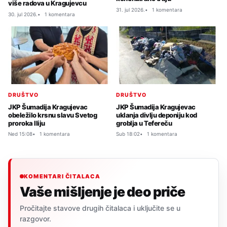
više radova u Kragujevcu
31. jul 2026.
1 komentara
30. jul 2026.
1 komentara
DRUŠTVO
DRUŠTVO
JKP Šumadija Kragujevac
JKP Šumadija Kragujevac
obeležilo krsnu slavu Svetog
uklanja divlju deponiju kod
proroka Iliju
groblja u Tefereču
Ned 15:08
1 komentara
Sub 18:02
1 komentara
KOMENTARI ČITALACA
Vaše mišljenje je deo priče
Pročitajte stavove drugih čitalaca i uključite se u
razgovor.