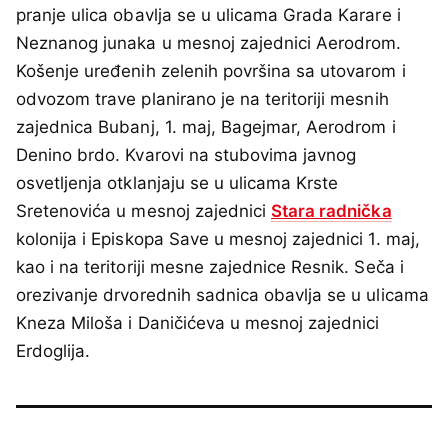
pranje ulica obavlja se u ulicama Grada Karare i
Neznanog junaka u mesnoj zajednici Aerodrom.
Košenje uređenih zelenih površina sa utovarom i
odvozom trave planirano je na teritoriji mesnih
zajednica Bubanj, 1. maj, Bagejmar, Aerodrom i
Denino brdo. Kvarovi na stubovima javnog
osvetljenja otklanjaju se u ulicama Krste
Sretenovića u mesnoj zajednici
Stara radnička
kolonija i Episkopa Save u mesnoj zajednici 1. maj,
kao i na teritoriji mesne zajednice Resnik. Seča i
orezivanje drvorednih sadnica obavlja se u ulicama
Kneza Miloša i Daničićeva u mesnoj zajednici
Erdoglija.