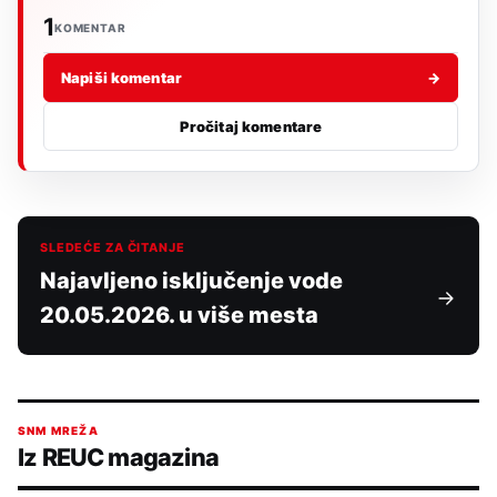
1
KOMENTAR
Napiši komentar
→
Pročitaj komentare
SLEDEĆE ZA ČITANJE
Najavljeno isključenje vode
20.05.2026. u više mesta
SNM MREŽA
Iz REUC magazina