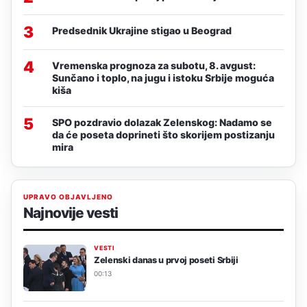
3
Predsednik Ukrajine stigao u Beograd
4
Vremenska prognoza za subotu, 8. avgust:
Sunčano i toplo, na jugu i istoku Srbije moguća
kiša
5
SPO pozdravio dolazak Zelenskog: Nadamo se
da će poseta doprineti što skorijem postizanju
mira
UPRAVO OBJAVLJENO
Najnovije vesti
VESTI
Zelenski danas u prvoj poseti Srbiji
00:13