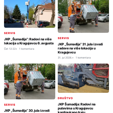
SERVIS
SERVIS
JKP „Šumadija“: Radovi na više
lokacija u Kragujevcu 6. avgusta
JKP „Šumadija“ 31. jula izvodi
radove na više lokacija u
Čet 12:22
1 komentara
Kragujevcu
31. jul 2026.
1 komentara
DRUŠTVO
JKP Šumadija: Radovi na
SERVIS
putevima u Kragujevcu
JKP „Šumadija“ 30. jula izvodi
kontinuirano traju