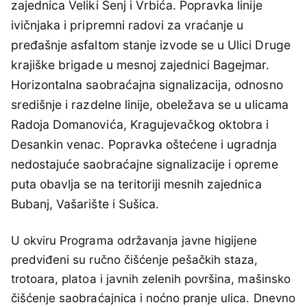
zajednica Veliki Šenj i Vrbića. Popravka linije
ivičnjaka i pripremni radovi za vraćanje u
pređašnje asfaltom stanje izvode se u Ulici Druge
krajiške brigade u mesnoj zajednici Bagejmar.
Horizontalna saobraćajna signalizacija, odnosno
središnje i razdelne linije, obeležava se u ulicama
Radoja Domanovića, Kragujevačkog oktobra i
Desankin venac. Popravka oštećene i ugradnja
nedostajuće saobraćajne signalizacije i opreme
puta obavlja se na teritoriji mesnih zajednica
Bubanj, Vašarište i Sušica.
U okviru Programa održavanja javne higijene
predviđeni su ručno čišćenje pešačkih staza,
trotoara, platoa i javnih zelenih površina, mašinsko
čišćenje saobraćajnica i noćno pranje ulica. Dnevno