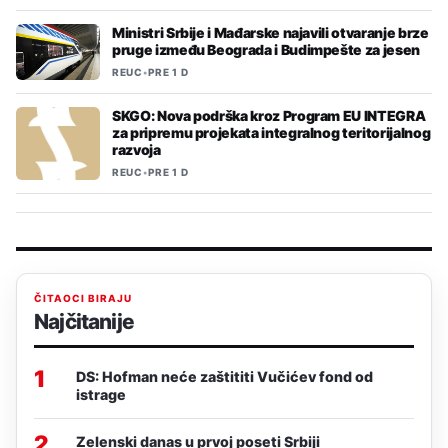
Ministri Srbije i Mađarske najavili otvaranje brze
pruge između Beograda i Budimpešte za jesen
REUC
•
PRE 1 D
SKGO: Nova podrška kroz Program EU INTEGRA
za pripremu projekata integralnog teritorijalnog
razvoja
REUC
•
PRE 1 D
ČITAOCI BIRAJU
Najčitanije
1
DS: Hofman neće zaštititi Vučićev fond od
istrage
2
Zelenski danas u prvoj poseti Srbiji