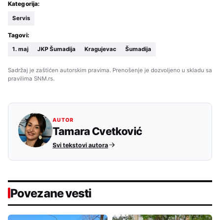
Kategorija:
Servis
Tagovi:
1. maj
JKP Šumadija
Kragujevac
Šumadija
Sadržaj je zaštićen autorskim pravima. Prenošenje je dozvoljeno u skladu sa
pravilima SNM.rs.
AUTOR
Tamara Cvetković
Svi tekstovi autora
Povezane vesti