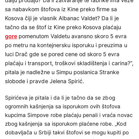
dalju prodaju? Da li zatvaranje te fabrike ima veze
sa nabavkom štofova iz Kine preko firme sa
Kosova čiji je vlasnik Albanac Valdet? Da li je
tačno da se štof iz Kine preko Kosova plaćaju
gore
pomenutom Valdetu avansno skoro 5 evra
po metru na kontejnersku isporuku i preuzima u
luci Drač gde se pored cene od skoro 5 evra
plaćaju i transport, troškovi skladištenja i carina?”,
pitala je nadležne u Simpu poslanica Stranke
slobode i pravde Jelena Spirić.
Spirićeva je pitala i da li je tačno da se zbog
ogromnih kašnjenja sa isporukom ovih štofova
kupcima Simpove robe plaćaju penali i vraća novac
zbog kašnjenja sa isporukom plaćene robe. „Kod
dobavljača u Srbiji takvi štofovi se mogu kupiti po