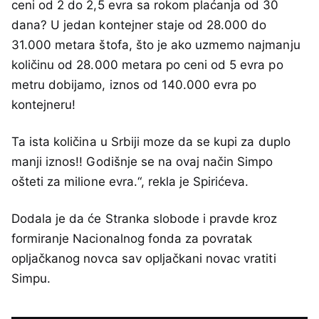
ceni od 2 do 2,5 evra sa rokom plaćanja od 30
dana? U jedan kontejner staje od 28.000 do
31.000 metara štofa, što je ako uzmemo najmanju
količinu od 28.000 metara po ceni od 5 evra po
metru dobijamo, iznos od 140.000 evra po
kontejneru!
Ta ista količina u Srbiji moze da se kupi za duplo
manji iznos!! Godišnje se na ovaj način Simpo
ošteti za milione evra.“, rekla je Spirićeva.
Dodala je da će Stranka slobode i pravde kroz
formiranje Nacionalnog fonda za povratak
opljačkanog novca sav opljačkani novac vratiti
Simpu.