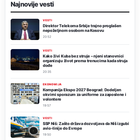
Najnovije vesti
VESTI
Direktor Telekoma Srbije trajno proglašen
nepoželjnom osobom na Kosovu
20:52
VESTI
Kako živi Kuba bez struje – njeni stanovnici
organizuju život prema trenucima kada struja
dođe
20:35
EKONOMIJA
Kompanija Ekspo 2027 Beograd: Dodeljen
okvirni sporazum za uniforme za zaposlene i
volontere
19:57
VESTI
SSP Niš: Zašto država dozvoljava da Niš izgubi
avio-linije do Evrope
19:50