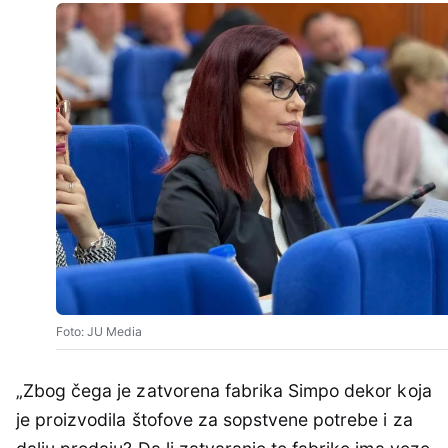
Foto: JU Media
„Zbog čega je zatvorena fabrika Simpo dekor koja
je proizvodila štofove za sopstvene potrebe i za