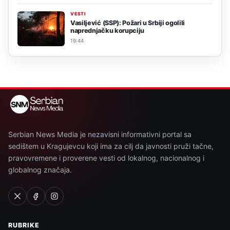
VESTI
Vasiljević (SSP): Požari u Srbiji ogolili
naprednjačku korupciju
19:44
Serbian News Media je nezavisni informativni portal sa
sedištem u Kragujevcu koji ima za cilj da javnosti pruži tačne,
pravovremene i proverene vesti od lokalnog, nacionalnog i
globalnog značaja.
RUBRIKE