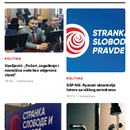
POLITIKA
Vasiljević: „Požari, zagađenje i
nestašica vode bez odgovora
vlasti“
POLITIKA
19:19
1 komentara
SSP Niš: Ryanair obustavlja
letove sa niškog aerodroma
19:17
1 komentara