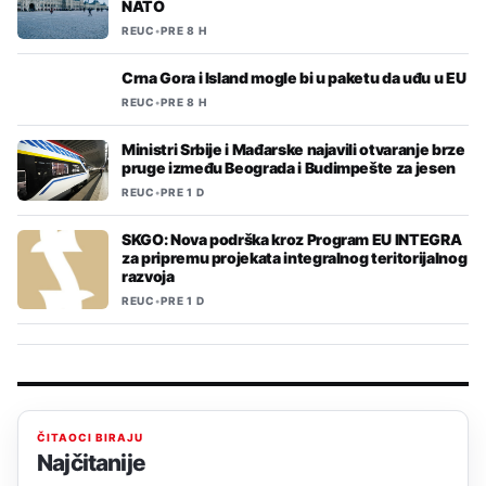
NATO
REUC
•
PRE 8 H
Crna Gora i Island mogle bi u paketu da uđu u EU
REUC
•
PRE 8 H
Ministri Srbije i Mađarske najavili otvaranje brze
pruge između Beograda i Budimpešte za jesen
REUC
•
PRE 1 D
SKGO: Nova podrška kroz Program EU INTEGRA
za pripremu projekata integralnog teritorijalnog
razvoja
REUC
•
PRE 1 D
ČITAOCI BIRAJU
Najčitanije