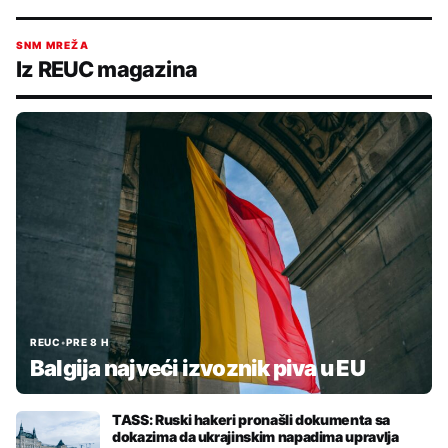
SNM MREŽA
Iz REUC magazina
REUC
•
PRE 8 H
Balgija najveći izvoznik piva u EU
TASS: Ruski hakeri pronašli dokumenta sa
dokazima da ukrajinskim napadima upravlja