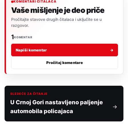
KOMENTARI ČITALACA
Vaše mišljenje je deo priče
Pročitajte stavove drugih čitalaca i uključite se u
razgovor.
1
KOMENTAR
Napiši komentar
→
Pročitaj komentare
SLEDEĆE ZA ČITANJE
U Crnoj Gori nastavljeno paljenje
automobila policajaca