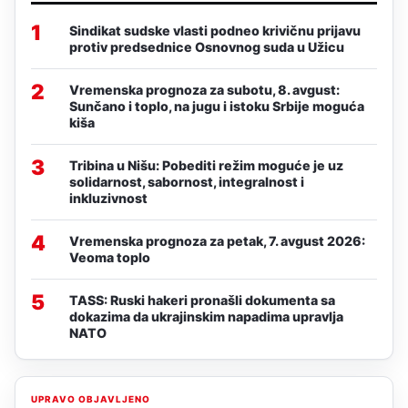
1
Sindikat sudske vlasti podneo krivičnu prijavu
protiv predsednice Osnovnog suda u Užicu
2
Vremenska prognoza za subotu, 8. avgust:
Sunčano i toplo, na jugu i istoku Srbije moguća
kiša
3
Tribina u Nišu: Pobediti režim moguće je uz
solidarnost, sabornost, integralnost i
inkluzivnost
4
Vremenska prognoza za petak, 7. avgust 2026:
Veoma toplo
5
TASS: Ruski hakeri pronašli dokumenta sa
dokazima da ukrajinskim napadima upravlja
NATO
UPRAVO OBJAVLJENO