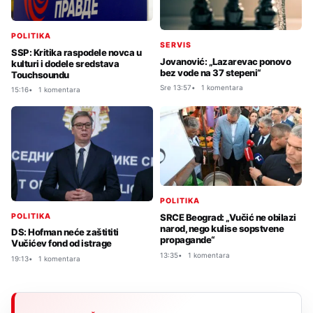
POLITIKA
SERVIS
SSP: Kritika raspodele novca u
Jovanović: „Lazarevac ponovo
kulturi i dodele sredstava
bez vode na 37 stepeni“
Touchsoundu
Sre 13:57
1 komentara
15:16
1 komentara
POLITIKA
POLITIKA
SRCE Beograd: „Vučić ne obilazi
narod, nego kulise sopstvene
DS: Hofman neće zaštititi
propagande“
Vučićev fond od istrage
13:35
1 komentara
19:13
1 komentara