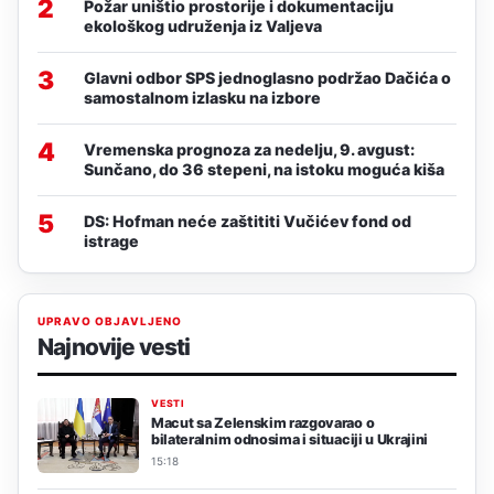
2
Požar uništio prostorije i dokumentaciju
ekološkog udruženja iz Valjeva
3
Glavni odbor SPS jednoglasno podržao Dačića o
samostalnom izlasku na izbore
4
Vremenska prognoza za nedelju, 9. avgust:
Sunčano, do 36 stepeni, na istoku moguća kiša
5
DS: Hofman neće zaštititi Vučićev fond od
istrage
UPRAVO OBJAVLJENO
Najnovije vesti
VESTI
Macut sa Zelenskim razgovarao o
bilateralnim odnosima i situaciji u Ukrajini
15:18