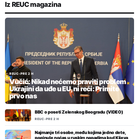
Iz REUC magazina
REUC
•
PRE 2 H
Vučić: Nikad nećemo praviti problem
Ukrajini da uđe u EU, ni reći: Primite
prvo nas
BBC o poseti Zelenskog Beogradu (VIDEO)
REUC
•
PRE 2 H
Najmanje tri osobe, među kojima jedno dete,
poginule noćas u ruskim napadima kod Kijeva