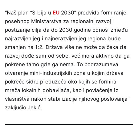
“Naš plan “Srbija u
EU
2030” predviđa formiranje
posebnog Ministarstva za regionalni razvoj i
postizanje cilja da do 2030.godine odnos između
najrazvijenijeg i najnerazvijenijeg regiona bude
smanjen na 1:2. Država više ne može da čeka da
razvoj dođe sam od sebe, već mora aktivno da ga
pokrene tamo gde ga nema. To podrazumeva
otvaranje mini-industrijskih zona u kojim država
pokreće sidro preduzeća oko kojih se formira
mreža lokalnih dobavljača, kao i povlačenje iz
vlasništva nakon stabilizacije njihovog poslovanja”
zaključio Jekić.