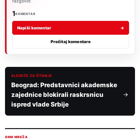
razgovor.
1
KOMENTAR
Napiši komentar
→
Pročitaj komentare
SLEDEĆE ZA ČITANJE
Beograd: Predstavnici akademske
zajednice blokirali raskrsnicu
ispred vlade Srbije
SNM MREŽA