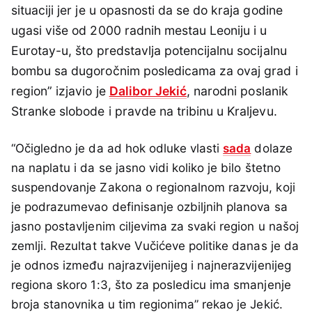
situaciji jer je u opasnosti da se do kraja godine
ugasi više od 2000 radnih mestau Leoniju i u
Eurotay-u, što predstavlja potencijalnu socijalnu
bombu sa dugoročnim posledicama za ovaj grad i
region” izjavio je
Dalibor Jekić
, narodni poslanik
Stranke slobode i pravde na tribinu u Kraljevu.
“Očigledno je da ad hok odluke vlasti
sada
dolaze
na naplatu i da se jasno vidi koliko je bilo štetno
suspendovanje Zakona o regionalnom razvoju, koji
je podrazumevao definisanje ozbiljnih planova sa
jasno postavljenim ciljevima za svaki region u našoj
zemlji. Rezultat takve Vučićeve politike danas je da
je odnos između najrazvijenijeg i najnerazvijenijeg
regiona skoro 1:3, što za posledicu ima smanjenje
broja stanovnika u tim regionima” rekao je Jekić.