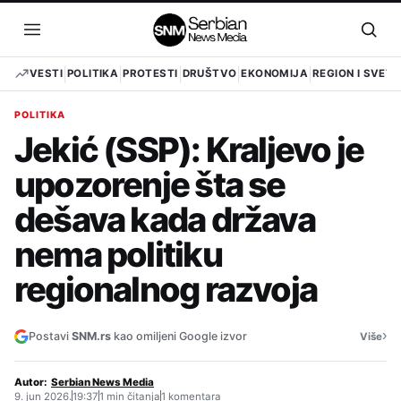
Pređi
na
Otvori
Otvo
sadržaj
meni
pret
VESTI
POLITIKA
PROTESTI
DRUŠTVO
EKONOMIJA
REGION I SVET
POLITIKA
Jekić (SSP): Kraljevo je
upozorenje šta se
dešava kada država
nema politiku
regionalnog razvoja
›
Postavi
SNM.rs
kao omiljeni Google izvor
Više
Autor:
Serbian News Media
9. jun 2026.
19:37
1 min čitanja
1 komentara