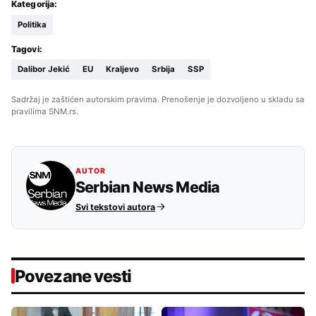
Kategorija:
Politika
Tagovi:
Dalibor Jekić
EU
Kraljevo
Srbija
SSP
Sadržaj je zaštićen autorskim pravima. Prenošenje je dozvoljeno u skladu sa
pravilima SNM.rs.
AUTOR
Serbian News Media
Svi tekstovi autora
Povezane vesti