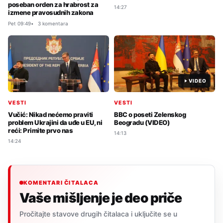
poseban orden za hrabrost za
14:27
izmene pravosudnih zakona
Pet 09:49
3 komentara
VIDEO
VESTI
VESTI
Vučić: Nikad nećemo praviti
BBC o poseti Zelenskog
problem Ukrajini da uđe u EU, ni
Beogradu (VIDEO)
reći: Primite prvo nas
14:13
14:24
KOMENTARI ČITALACA
Vaše mišljenje je deo priče
Pročitajte stavove drugih čitalaca i uključite se u