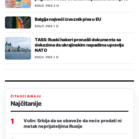
REUC
•
PRE 2 H
Balgija najveći izvoznik piva u EU
REUC
•
PRE 1 D
TASS: Ruski hakeri pronašli dokumenta sa
dokazima da ukrajinskim napadima upravlja
NATO
REUC
•
PRE 1 D
ČITAOCI BIRAJU
Najčitanije
1
Vulin: Srbija da se obaveže da neće prodati ni
metak neprijateljima Rusije