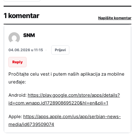
1 komentar
Napišite komentar
SNM
Prijavi
04.06.2026 u 11:15
·
Reply
Pročitajte celu vest i putem naših aplikacija za mobilne
uređaje:
Android:
https://play.google.com/store/apps/details?
id=com.wnapp.id1728908695220&hl=en&pli=1
Apple:
https://apps.apple.com/us/app/serbian-news-
media/id6739509074