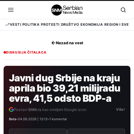
Pređi
na
Otvori
Otvo
sadržaj
meni
pret
VESTI
POLITIKA
PROTESTI
DRUŠTVO
EKONOMIJA
REGION I SVET
←
Nazad na vest
DISKUSIJA ČITALACA
Javni dug Srbije na kraju
aprila bio 39,21 milijradu
evra, 41,5 odsto BDP-a
›
Postavi
SNM.rs
kao omiljeni Google izvor
Više
Beta
•
04.06.2026 | 13:13
•
1 komentar