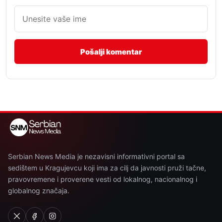
Serbian News Media je nezavisni informativni portal sa
sedištem u Kragujevcu koji ima za cilj da javnosti pruži tačne,
pravovremene i proverene vesti od lokalnog, nacionalnog i
globalnog značaja.