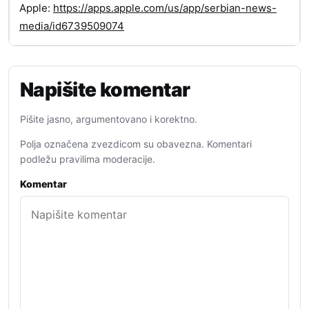
Apple:
https://apps.apple.com/us/app/serbian-news-
media/id6739509074
Napišite komentar
Pišite jasno, argumentovano i korektno.
Polja označena zvezdicom su obavezna. Komentari
podležu pravilima moderacije.
Komentar