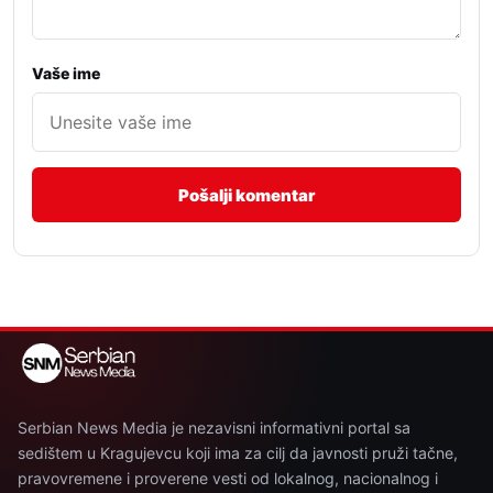
Vaše ime
Serbian News Media je nezavisni informativni portal sa
sedištem u Kragujevcu koji ima za cilj da javnosti pruži tačne,
pravovremene i proverene vesti od lokalnog, nacionalnog i