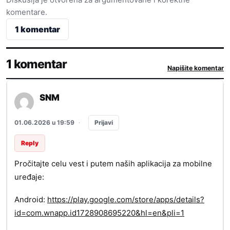
komentare.
1 komentar
1 komentar
Napišite komentar
SNM
Prijavi
01.06.2026 u 19:59
·
Reply
Pročitajte celu vest i putem naših aplikacija za mobilne
uređaje:
Android:
https://play.google.com/store/apps/details?
id=com.wnapp.id1728908695220&hl=en&pli=1