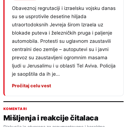
Obaveznoj regrutaciji i izraelsku vojsku danas
su se usprotivile desetine hiljada
utraortodoksnih Jevreja širom Izraela uz
blokade puteva i železničkih pruga i paljenje
automobila. Protesti su uglavnom zaustavili
centralni deo zemlje – autoputevi su i javni
prevoz su zaustavljeni ogromnim masama
ljudi u Jerusalimu i u oblasti Tel Aviva. Policija
je saopštila da ih je…
Pročitaj celu vest
KOMENTARI
Mišljenja i reakcije čitalaca
Diskusija je otvorena za argumentovane i korektne