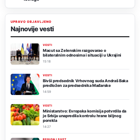
UPRAVO OBJAVLJENO
Najnovije vesti
VESTI
Macut sa Zelenskim razgovarao o
bilateralnim odnosima i situaciji u Ukrajini
15:18
VESTI
Bivši predsednik Vrhovnog suda Andraš Baka
predložen za predsednika Mađarske
14:59
VESTI
Ministarstvo: Evropska komisija potvrdila da
je Srbija unapredila kontrolu hrane biljnog
porekla
14:27
REGION I SVET