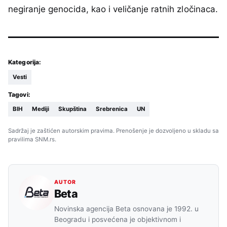
negiranje genocida, kao i veličanje ratnih zločinaca.
Kategorija:
Vesti
Tagovi:
BIH
Mediji
Skupština
Srebrenica
UN
Sadržaj je zaštićen autorskim pravima. Prenošenje je dozvoljeno u skladu sa
pravilima SNM.rs.
AUTOR
Beta
Novinska agencija Beta osnovana je 1992. u
Beogradu i posvećena je objektivnom i