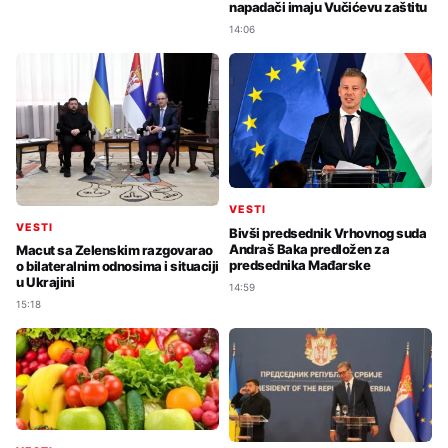
napadači imaju Vučićevu zaštitu
14:06
VESTI
VESTI
Bivši predsednik Vrhovnog suda
Andraš Baka predložen za
Macut sa Zelenskim razgovarao
predsednika Mađarske
o bilateralnim odnosima i situaciji
u Ukrajini
14:59
15:18