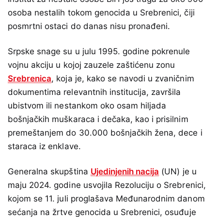
osoba nestalih tokom genocida u Srebrenici, čiji
posmrtni ostaci do danas nisu pronađeni.
Srpske snage su u julu 1995. godine pokrenule
vojnu akciju u kojoj zauzele zaštićenu zonu
Srebrenica
, koja je, kako se navodi u zvaničnim
dokumentima relevantnih institucija, završila
ubistvom ili nestankom oko osam hiljada
bošnjačkih muškaraca i dečaka, kao i prisilnim
premeštanjem do 30.000 bošnjačkih žena, dece i
staraca iz enklave.
Generalna skupština
Ujedinjenih nacija
(UN) je u
maju 2024. godine usvojila Rezoluciju o Srebrenici,
kojom se 11. juli proglašava Međunarodnim danom
sećanja na žrtve genocida u Srebrenici, osuđuje