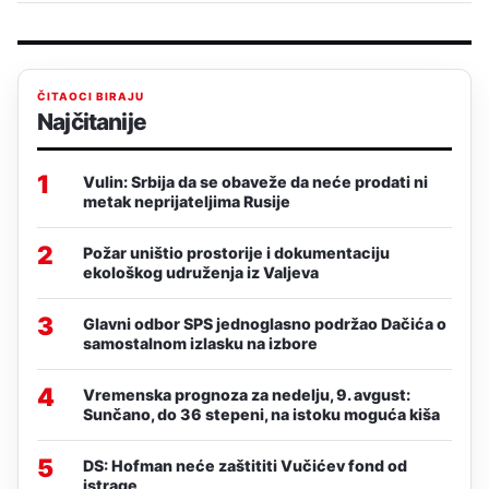
ČITAOCI BIRAJU
Najčitanije
1
Vulin: Srbija da se obaveže da neće prodati ni
metak neprijateljima Rusije
2
Požar uništio prostorije i dokumentaciju
ekološkog udruženja iz Valjeva
3
Glavni odbor SPS jednoglasno podržao Dačića o
samostalnom izlasku na izbore
4
Vremenska prognoza za nedelju, 9. avgust:
Sunčano, do 36 stepeni, na istoku moguća kiša
5
DS: Hofman neće zaštititi Vučićev fond od
istrage