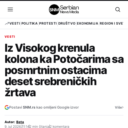
Pređi
na
Otvori
Otvo
sadržaj
meni
pret
VESTI
POLITIKA
PROTESTI
DRUŠTVO
EKONOMIJA
REGION I SVET
VESTI
Iz Visokog krenula
kolona ka Potočarima sa
posmrtnim ostacima
deset srebreničkih
žrtava
›
Postavi
SNM.rs
kao omiljeni Google izvor
Više
Autor:
Beta
9. jul 2026.
11:14
2 min čitanja
2 komentara