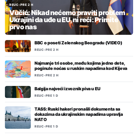
REUC
•
PRE 2 H
Vučić: Nikad nećemo praviti problem
Ukrajini da uđe u EU, ni reći: Primite
prvo nas
BBC o poseti Zelenskog Beogradu (VIDEO)
REUC
•
PRE 2 H
Najmanje tri osobe, među kojima jedno dete,
poginule noćas u ruskim napadima kod Kijeva
REUC
•
PRE 2 H
Balgija najveći izvoznik piva u EU
REUC
•
PRE 1 D
TASS: Ruski hakeri pronašli dokumenta sa
dokazima da ukrajinskim napadima upravlja
NATO
REUC
•
PRE 1 D