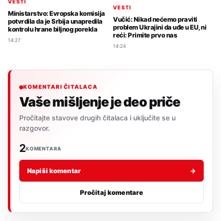
VESTI
VESTI
Ministarstvo: Evropska komisija
Vučić: Nikad nećemo praviti
potvrdila da je Srbija unapredila
problem Ukrajini da uđe u EU, ni
kontrolu hrane biljnog porekla
reći: Primite prvo nas
14:27
14:24
KOMENTARI ČITALACA
Vaše mišljenje je deo priče
Pročitajte stavove drugih čitalaca i uključite se u
razgovor.
2
KOMENTARA
Napiši komentar
→
Pročitaj komentare