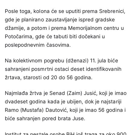
Posle toga, kolona će se uputiti prema Srebrenici,
gde je planirano zaustavljanje ispred gradske
džamije, a potom i prema Memorijalnom centru u
Potočarima, gde će tabuti biti dočekani u
poslepodnevnim časovima.
Na kolektivnom pogrebu (dženazi) 11. jula biće
sahranjeni posmrtni ostaci deset identifikovanih
žrtava, starosti od 20 do 56 godina.
Najmlađa žrtva je Senad (Zaim) Jusić, koji je imao
dvadeset godina kada je ubijen, dok je najstariji
Ramo (Mustafa) Dautović, koji je imao 56 godina i
biće sahranjen pored brata Juse.
Institut za nestale osobe BiH još traga za oko 900