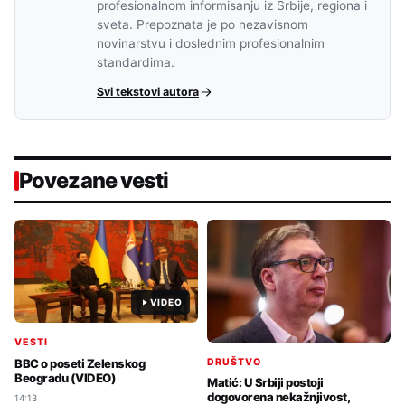
profesionalnom informisanju iz Srbije, regiona i
sveta. Prepoznata je po nezavisnom
novinarstvu i doslednim profesionalnim
standardima.
Svi tekstovi autora
Povezane vesti
VIDEO
VESTI
DRUŠTVO
BBC o poseti Zelenskog
Beogradu (VIDEO)
Matić: U Srbiji postoji
dogovorena nekažnjivost,
14:13