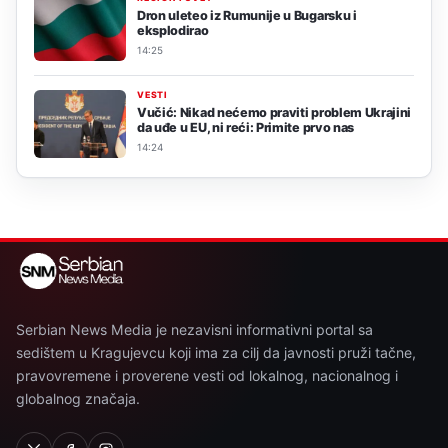
Dron uleteo iz Rumunije u Bugarsku i
eksplodirao
14:25
VESTI
Vučić: Nikad nećemo praviti problem Ukrajini
da uđe u EU, ni reći: Primite prvo nas
14:24
Serbian News Media je nezavisni informativni portal sa
sedištem u Kragujevcu koji ima za cilj da javnosti pruži tačne,
pravovremene i proverene vesti od lokalnog, nacionalnog i
globalnog značaja.