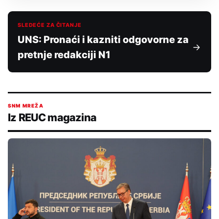
SLEDEĆE ZA ČITANJE
UNS: Pronaći i kazniti odgovorne za
pretnje redakciji N1
SNM MREŽA
Iz REUC magazina