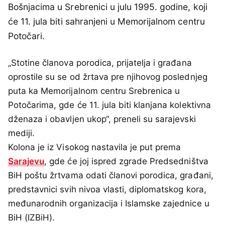
Bošnjacima u Srebrenici u julu 1995. godine, koji
će 11. jula biti sahranjeni u Memorijalnom centru
Potočari.
„Stotine članova porodica, prijatelja i građana
oprostile su se od žrtava pre njihovog poslednjeg
puta ka Memorijalnom centru Srebrenica u
Potočarima, gde će 11. jula biti klanjana kolektivna
dženaza i obavljen ukop“, preneli su sarajevski
mediji.
Kolona je iz Visokog nastavila je put prema
Sarajevu
, gde će joj ispred zgrade Predsedništva
BiH poštu žrtvama odati članovi porodica, građani,
predstavnici svih nivoa vlasti, diplomatskog kora,
međunarodnih organizacija i Islamske zajednice u
BiH (IZBiH).