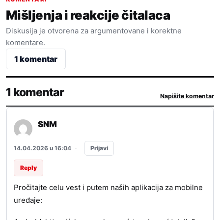
Mišljenja i reakcije čitalaca
Diskusija je otvorena za argumentovane i korektne
komentare.
1 komentar
1 komentar
Napišite komentar
SNM
Prijavi
14.04.2026 u 16:04
·
Reply
Pročitajte celu vest i putem naših aplikacija za mobilne
uređaje: