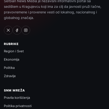
Serbian News Media je nezavisni informativni portal sa
sedištem u Kragujevcu koji ima za cilj da javnosti pruži tačne,
pravovremene i proverene vesti od lokalnog, nacionalnog i
globalnog značaja.
RUBRIKE
Region i Svet
Ekonomija
Politika
Zdravlje
SNM MREŽA
Pravila korišćenja
Politika privatnosti