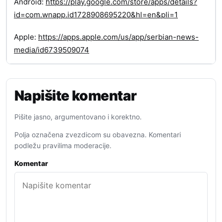
Android:
https://play.google.com/store/apps/details?
id=com.wnapp.id1728908695220&hl=en&pli=1
Apple:
https://apps.apple.com/us/app/serbian-news-
media/id6739509074
Napišite komentar
Pišite jasno, argumentovano i korektno.
Polja označena zvezdicom su obavezna. Komentari
podležu pravilima moderacije.
Komentar