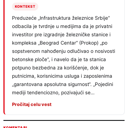
KONTEKST
Preduzeće „Infrastruktura železnice Srbije“
odbacila je tvrdnje u medijima da je privatni
investitor pre izgradnje železničke stanice i
kompleksa „Beograd Centar“ (Prokop) „po
sopstvenom nahođenju odlučivao o nosivosti
betonske ploče“, i navelo da je ta stanica
potpuno bezbedna za korišćenje, dok je
putnicima, korisnicima usluga i zaposlenima
„garantovana apsolutna sigurnost“. „Pojedini
mediji tendenciozno, pozivajući se…
Pročitaj celu vest
KOMENTARI