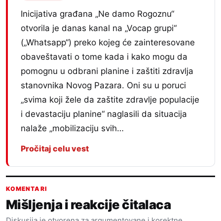
Inicijativa građana „Ne damo Rogoznu“
otvorila je danas kanal na „Vocap grupi“
(„Whatsapp“) preko kojeg će zainteresovane
obaveštavati o tome kada i kako mogu da
pomognu u odbrani planine i zaštiti zdravlja
stanovnika Novog Pazara. Oni su u poruci
„svima koji žele da zaštite zdravlje populacije
i devastaciju planine“ naglasili da situacija
nalaže „mobilizaciju svih…
Pročitaj celu vest
KOMENTARI
Mišljenja i reakcije čitalaca
Diskusija je otvorena za argumentovane i korektne