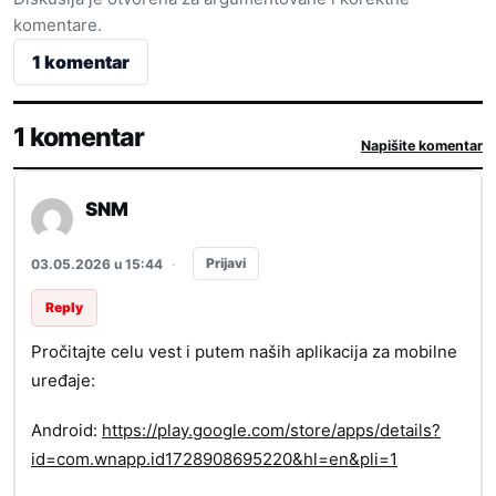
komentare.
1 komentar
1 komentar
Napišite komentar
SNM
Prijavi
03.05.2026 u 15:44
·
Reply
Pročitajte celu vest i putem naših aplikacija za mobilne
uređaje:
Android:
https://play.google.com/store/apps/details?
id=com.wnapp.id1728908695220&hl=en&pli=1