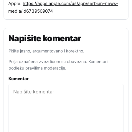
Apple:
https://apps.apple.com/us/app/serbian-news-
media/id6739509074
Napišite komentar
Pišite jasno, argumentovano i korektno.
Polja označena zvezdicom su obavezna. Komentari
podležu pravilima moderacije.
Komentar