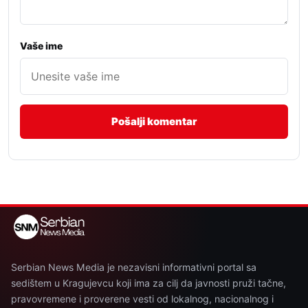
Vaše ime
Serbian News Media je nezavisni informativni portal sa
sedištem u Kragujevcu koji ima za cilj da javnosti pruži tačne,
pravovremene i proverene vesti od lokalnog, nacionalnog i