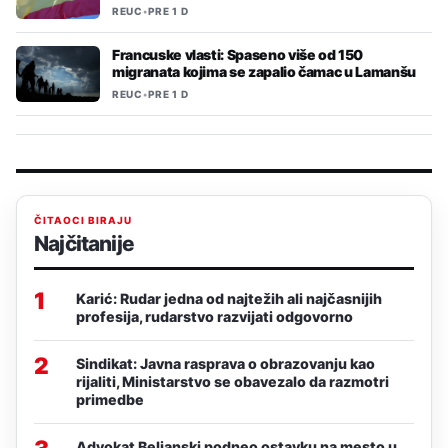
REUC
•
PRE 1 D
Francuske vlasti: Spaseno više od 150
migranata kojima se zapalio čamac u Lamanšu
REUC
•
PRE 1 D
ČITAOCI BIRAJU
Najčitanije
1
Karić: Rudar jedna od najtežih ali najčasnijih
profesija, rudarstvo razvijati odgovorno
2
Sindikat: Javna rasprava o obrazovanju kao
rijaliti, Ministarstvo se obavezalo da razmotri
primedbe
Advokat Beljanski podneo ostavku na mesto u