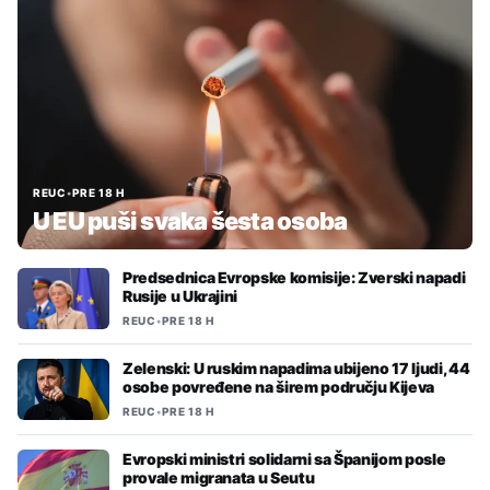
REUC
•
PRE 18 H
U EU puši svaka šesta osoba
Predsednica Evropske komisije: Zverski napadi
Rusije u Ukrajini
REUC
•
PRE 18 H
Zelenski: U ruskim napadima ubijeno 17 ljudi, 44
osobe povređene na širem području Kijeva
REUC
•
PRE 18 H
Evropski ministri solidarni sa Španijom posle
provale migranata u Seutu