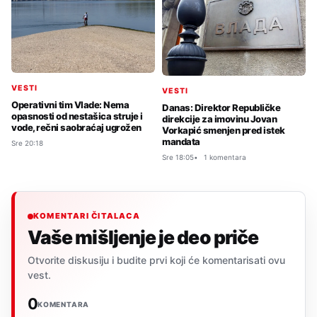
VESTI
VESTI
Operativni tim Vlade: Nema
Danas: Direktor Republičke
opasnosti od nestašica struje i
direkcije za imovinu Jovan
vode, rečni saobraćaj ugrožen
Vorkapić smenjen pred istek
mandata
Sre 20:18
Sre 18:05
1 komentara
KOMENTARI ČITALACA
Vaše mišljenje je deo priče
Otvorite diskusiju i budite prvi koji će komentarisati ovu
vest.
0
KOMENTARA