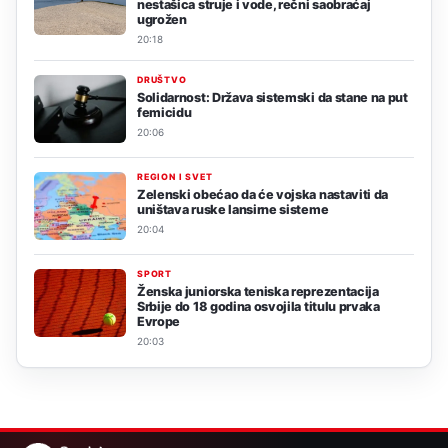
nestašica struje i vode, rečni saobraćaj
ugrožen
20:18
DRUŠTVO
Solidarnost: Država sistemski da stane na put
femicidu
20:06
REGION I SVET
Zelenski obećao da će vojska nastaviti da
uništava ruske lansirne sisteme
20:04
SPORT
Ženska juniorska teniska reprezentacija
Srbije do 18 godina osvojila titulu prvaka
Evrope
20:03