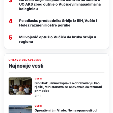
3
UO AKS zbog ćutnje o Vučićevim napadima na
koleginicu
4
Po odlasku predsednika Srbije iz BiH, Vučić i
Helez razmenili oštre poruke
5
Milivojević optužio Vučića da bruka Srbiju u
regionu
UPRAVO OBJAVLJENO
Najnovije vesti
VESTI
Sindikat: Javna rasprava o obrazovanju kao
rijaliti, Ministarstvo se obavezalo da razmotri
primedbe
21:44
VESTI
Operativni tim Vlade: Nema opasnosti od