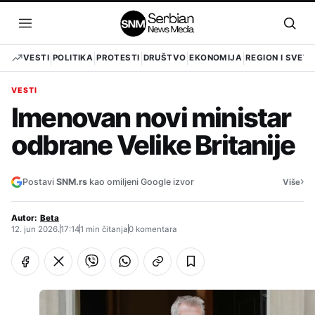
Pređi
na
Otvori
Otvo
sadržaj
meni
pret
VESTI
POLITIKA
PROTESTI
DRUŠTVO
EKONOMIJA
REGION I SVET
VESTI
Imenovan novi ministar
odbrane Velike Britanije
›
Postavi
SNM.rs
kao omiljeni Google izvor
Više
Autor:
Beta
12. jun 2026.
17:14
1 min čitanja
0 komentara