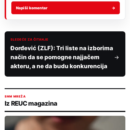
Napiši komentar
→
SLEDEĆE ZA ČITANJE
Đorđević (ZLF): Tri liste na izborima
način da se pomogne najjačem
akteru, a ne da budu konkurencija
SNM MREŽA
Iz REUC magazina