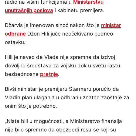
radio na višim funkcijama u
Ministarstvu
unutrašnjih poslova
i kabinetu premijera.
Džarvis je imenovan sinoć nakon što je
ministar
odbrane
Džon Hili juče neočekivano podneo
ostavku.
Hili je naveo da Vlada nije spremna da izdvoji
dovoljno sredstava za vojsku dok u svetu rastu
bezbednosne
pretnje
.
Bivši ministar je premijeru Starmeru poručio da
Vladin plan ulaganja u odbranu znatno zaostaje za
onim što je potrebno.
„Niste bili u mogućnosti, a Ministarstvo finansija
nije bilo spremno da obezbedi resurse koji su