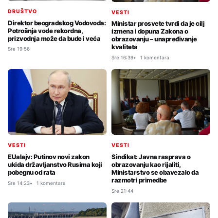
DRUŠTVO
VESTI
Direktor beogradskog Vodovoda:
Ministar prosvete tvrdi da je cilj
Potrošnja vode rekordna,
izmena i dopuna Zakona o
prizvodnja može da bude i veća
obrazovanju – unapređivanje
kvaliteta
Sre 19:56
Sre 16:39
1 komentara
VESTI
VESTI
EUalajv: Putinov novi zakon
Sindikat: Javna rasprava o
ukida državljanstvo Rusima koji
obrazovanju kao rijaliti,
pobegnu od rata
Ministarstvo se obavezalo da
razmotri primedbe
Sre 14:23
1 komentara
Sre 21:44