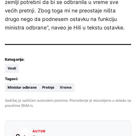
zemlji potrebni da bi se odbranila u vreme sve
većih pretnji. Zbog toga mi ne preostaje ništa
drugo nego da podnesem ostavku na funkciju
ministra odbrane“, naveo je Hili u tekstu ostavke.
Kategorija:
Vesti
Tagovi:
Ministar odbrane
Pretnje
Vreme
Sadržaj je zaštićen autorskim pravima. Prenošenje je dozvoljeno u skladu sa
pravilima SNM.rs.
AUTOR