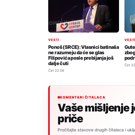
VESTI
VEST
Ponoš (SRCE): Vlasnici batinaša
Gute
ne razumeju da će se glas
zbog
Filipovića posle prebijanja još
podr
dalje čuti
Čet 22
Čet 22:06
KOMENTARI ČITALACA
Vaše mišljenje 
priče
Pročitajte stavove drugih čitalaca i uklj