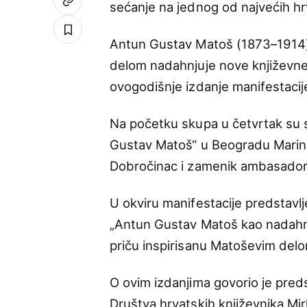
sećanje na jednog od najvećih hr
Antun Gustav Matoš (1873–1914),
delom nadahnjuje nove književne n
ovogodišnje izdanje manifestacij
Na početku skupa u četvrtak su s
Gustav Matoš“ u Beogradu Marin 
Dobročinac i zamenik ambasadora 
U okviru manifestacije predstavlj
„Antun Gustav Matoš kao nadahnu
priču inspirisanu Matoševim delom,
O ovim izdanjima govorio je pr
Društva hrvatskih književnika Mir