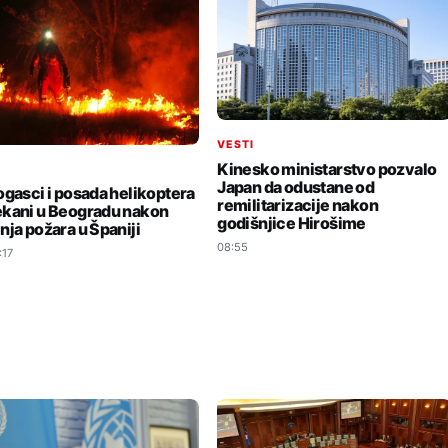
VESTI
Kinesko ministarstvo pozvalo
I
Japan da odustane od
ogasci i posada helikoptera
remilitarizacije nakon
kani u Beogradu nakon
godišnjice Hirošime
nja požara u Španiji
08:55
:17