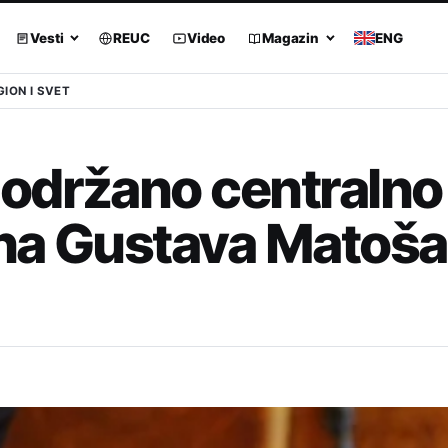
Vesti
REUC
Video
Magazin
ENG
GION I SVET
održano centralno
na Gustava Matoša