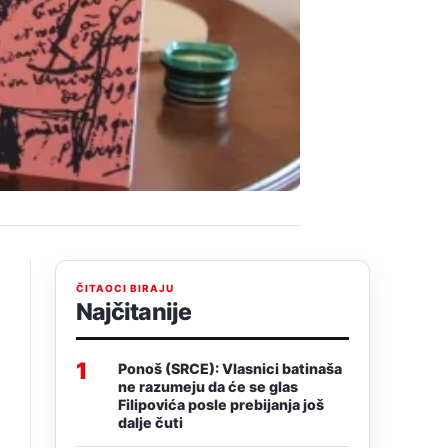
ČITAOCI BIRAJU
Najčitanije
1
Ponoš (SRCE): Vlasnici batinaša
ne razumeju da će se glas
Filipovića posle prebijanja još
dalje čuti