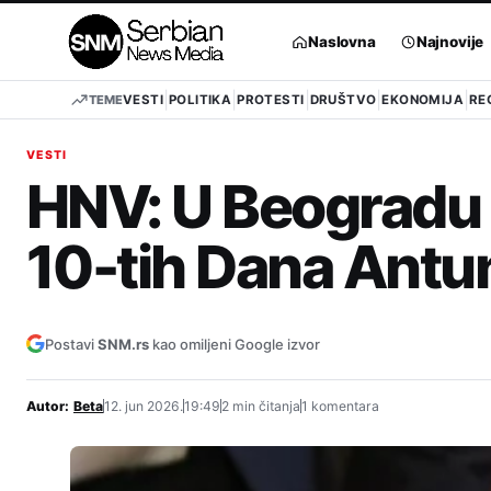
Pređi
na
Naslovna
Najnovije
sadržaj
TEME
VESTI
POLITIKA
PROTESTI
DRUŠTVO
EKONOMIJA
RE
VESTI
HNV: U Beogradu 
10-tih Dana Antu
Postavi
SNM.rs
kao omiljeni Google izvor
Autor:
Beta
12. jun 2026.
19:49
2 min čitanja
1 komentara