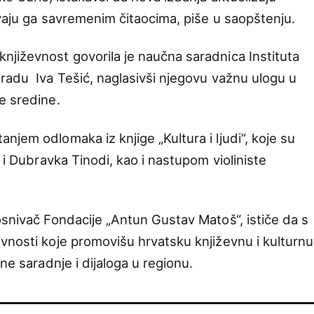
avaju ga savremenim čitaocima, piše u saopštenju.
jiževnost govorila je naučna saradnica Instituta
radu Iva Tešić, naglasivši njegovu važnu ulogu u
e sredine.
jem odlomaka iz knjige „Kultura i ljudi“, koje su
 i Dubravka Tinodi, kao i nastupom violiniste
osnivač Fondacije „Antun Gustav Matoš“, ističe da s
vnosti koje promovišu hrvatsku književnu i kulturnu
ne saradnje i dijaloga u regionu.