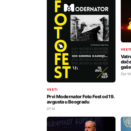
VEST
Vatr
doče
gaše
Čet 19
VESTI
Prvi Modernator Foto Fest od 19.
avgusta u Beogradu
07:14