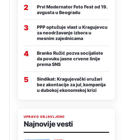
2
Prvi Modernator Foto Fest od 19.
avgusta u Beogradu
3
PPP optužuje vlast u Kragujevcu
za neodržavanje izbora u
mesnim zajednicama
4
Branko Ružić pozva socijaliste
da povuku jasne crvene linije
prema SNS
5
Sindikat: Kragujevački oružari
bez akontacije za jul, kompanija
u dubokoj ekonomskoj krizi
UPRAVO OBJAVLJENO
Najnovije vesti