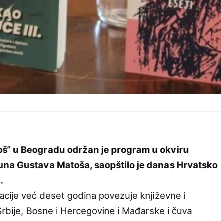
š“ u Beogradu održan je program u okviru
tuna Gustava Matoša, saopštilo je danas Hrvatsko
.
acije već deset godina povezuje književne i
Srbije, Bosne i Hercegovine i Mađarske i čuva