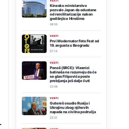
VESTI
Kinesko ministarstvo
pozvalo Japan da odustane
od remilitarizacije nakon
godišnjice Hirošime
08:55
VESTI
Prvi Modernator Foto Fest od
19. avgusta u Beogradu
07:14
VESTI
Ponoš (SRCE): Vlasnici
batinaša ne razumeju da će
se glas Filipovića posle
prebijanja još dalje čuti
22:06
VESTI
Gutereš osudio Rusiju i
Ukrajinu zbog njihovih
napada na civilna područja
22:01