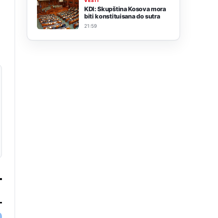
VESTI
KDI: Skupština Kosova mora
biti konstituisana do sutra
21:59