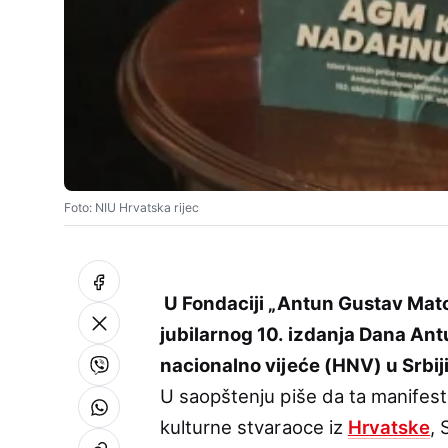
Foto: NIU Hrvatska rijec
U Fondaciji „Antun Gustav Mato
jubilarnog 10. izdanja Dana An
nacionalno vijeće (HNV) u Srbiji
U saopštenju piše da ta manifest
kulturne stvaraoce iz
Hrvatske
, 