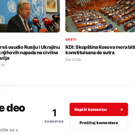
VESTI
I
KDI: Skupština Kosova mora bit
reš osudio Rusiju i Ukrajinu
konstituisana do sutra
 njihovih napada na civilna
učja
Čet 21:59
:01
je deo
1
Napiši komentar
→
KOMENTAR
Pročitaj komentare
učite se u