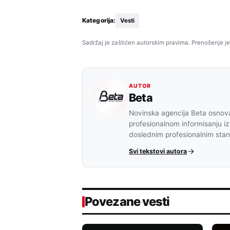
Kategorija:
Vesti
Sadržaj je zaštićen autorskim pravima. Prenošenje je
AUTOR
Beta
Novinska agencija Beta osnova
profesionalnom informisanju iz
doslednim profesionalnim sta
Svi tekstovi autora
Povezane vesti