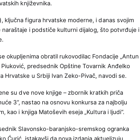
vatskih književnika.
 ključna figura hrvatske moderne, i danas svojim
araštaje i podstiče kulturni dijalog, što potvrđuje i
e.
e okupljenima obratil rukovodilac Fondacije „Antun
Piuković, predsednik Opštine Tovarnik Anđelko
Hrvatske u Srbiji Ivan Zeko-Pivač, navodi se.
ene su dve nove knjige – zbornik kratkih priča
će 3“, nastao na osnovu konkursa za najbolju
 kao i knjiga Matoševih eseja „Kultura i ljudi“.
edsednik Slavonsko-baranjsko-sremskog ogranka
ko Ćurić, istakavši da nova izdanja aktuelizuju