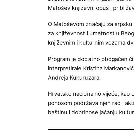
Matošev književni opus i približ
O Matoševom značaju za srpsku kn
za književnost i umetnost u Beog
književnim i kulturnim vezama dv
Program je dodatno obogaćen čitan
interpretirale Kristina Markanović
Andreja Kukuruzara.
Hrvatsko nacionalno vijeće, kao 
ponosom podržava njen rad i akti
baštinu i doprinose jačanju kultur